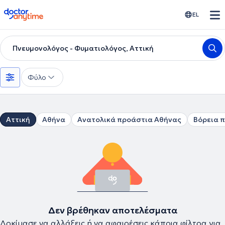
doctoranytime
EL
Πνευμονολόγος - Φυματιολόγος, Αττική
Φύλο
Αττική
Αθήνα
Ανατολικά προάστια Αθήνας
Βόρεια 
Δεν βρέθηκαν αποτελέσματα
Δοκίμασε να αλλάξεις ή να αφαιρέσεις κάποια φίλτρα για