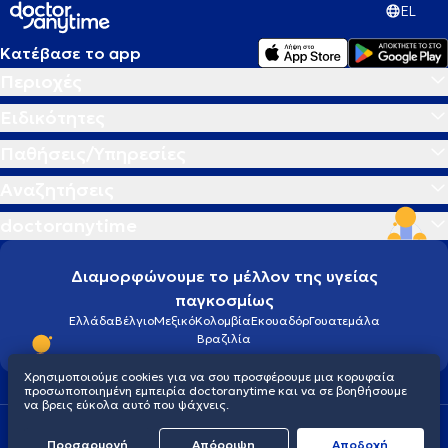
EL
Κατέβασε το app
Περιοχές
Ειδικότητες
Παθήσεις/Υπηρεσίες
Αναζητήσεις
doctoranytime
Διαμορφώνουμε το μέλλον της υγείας
παγκοσμίως
Ελλάδα
Βέλγιο
Μεξικό
Κολομβία
Εκουαδόρ
Γουατεμάλα
Βραζιλία
Χρησιμοποιούμε cookies για να σου προσφέρουμε μια κορυφαία
προσωποποιημένη εμπειρία doctoranytime και να σε βοηθήσουμε
να βρεις εύκολα αυτό που ψάχνεις.
Οροι χρήσης
Cookies
Πολιτική προστασίας προσωπικού απορρήτου
Προσαρμογή
Απόρριψη
Aποδοχή
© 2026 doctoranytime