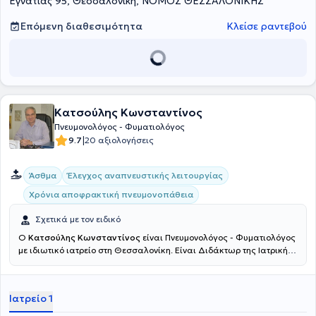
Εγνατίας 95, Θεσσαλονίκη, ΝΟΜΟΣ ΘΕΣΣΑΛΟΝΙΚΗΣ
Επόμενη διαθεσιμότητα
Κλείσε ραντεβού
Κατσούλης Κωνσταντίνος
Πνευμονολόγος - Φυματιολόγος
|
9.7
20 αξιολογήσεις
Άσθμα
Έλεγχος αναπνευστικής λειτουργίας
Χρόνια αποφρακτική πνευμονοπάθεια
Σχετικά με τον ειδικό
Ο
Κατσούλης Κωνσταντίνος
είναι Πνευμονολόγος - Φυματιολόγος
με ιδιωτικό ιατρείο στη Θεσσαλονίκη. Είναι Διδάκτωρ της Ιατρικής
Σχολής του Εθνικού και Καποδιστριακού Πανεπιστημίου Αθηνών
και πτυχιούχος της Στρατιωτικής Σχολής Αξιωματικών Σωμάτων
του Αριστοτελείου Πανεπιστημίου Θεσσαλονίκης. Έχει εκπαιδευτεί
Ιατρείο 1
στην Εσωτερική Παθολογία στη Β´Παθολογική Κλινική του 401
Γενικού Στρατιωτικού Νοσοκομείου Αθηνών, ενώ έχει ειδικευθεί