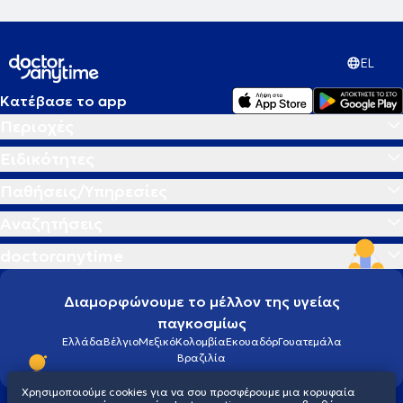
EL
Κατέβασε το app
Περιοχές
Ειδικότητες
Παθήσεις/Υπηρεσίες
Αναζητήσεις
doctoranytime
Διαμορφώνουμε το μέλλον της υγείας
παγκοσμίως
Ελλάδα
Βέλγιο
Μεξικό
Κολομβία
Εκουαδόρ
Γουατεμάλα
Βραζιλία
Χρησιμοποιούμε cookies για να σου προσφέρουμε μια κορυφαία