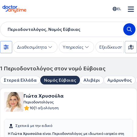
doctoranytime
EL
Περιοδοντολόγος, Νομός Εύβοιας
Διαθεσιμότητα
Υπηρεσίες
Εξειδίκευση
1
Περιοδοντολόγος στον νομό Εύβοιας
Στερεά Ελλάδα
Νομός Εύβοιας
Αλιβέρι
Αμάρυνθος
Γιώτα Χρυσούλα
Περιοδοντολόγος
|
10
1 αξιολόγηση
Σχετικά με την ειδικό
Η
Γιώτα Χρυσούλα
είναι Περιοδοντολόγος με ιδιωτικό ιατρείο στη