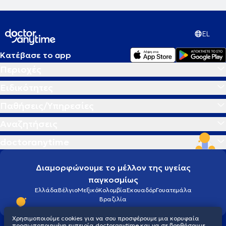
EL
Κατέβασε το app
Περιοχές
Ειδικότητες
Παθήσεις/Υπηρεσίες
Αναζητήσεις
doctoranytime
Διαμορφώνουμε το μέλλον της υγείας
παγκοσμίως
Ελλάδα
Βέλγιο
Μεξικό
Κολομβία
Εκουαδόρ
Γουατεμάλα
Βραζιλία
Χρησιμοποιούμε cookies για να σου προσφέρουμε μια κορυφαία
προσωποποιημένη εμπειρία doctoranytime και να σε βοηθήσουμε