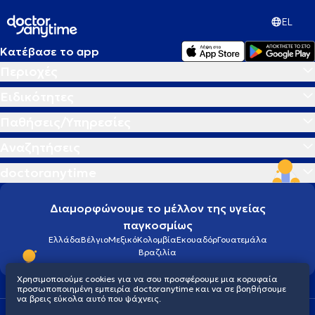
EL
Κατέβασε το app
Περιοχές
Ειδικότητες
Παθήσεις/Υπηρεσίες
Αναζητήσεις
doctoranytime
Διαμορφώνουμε το μέλλον της υγείας
παγκοσμίως
Ελλάδα
Βέλγιο
Μεξικό
Κολομβία
Εκουαδόρ
Γουατεμάλα
Βραζιλία
Χρησιμοποιούμε cookies για να σου προσφέρουμε μια κορυφαία
προσωποποιημένη εμπειρία doctoranytime και να σε βοηθήσουμε
να βρεις εύκολα αυτό που ψάχνεις.
Οροι χρήσης
Cookies
Πολιτική προστασίας προσωπικού απορρήτου