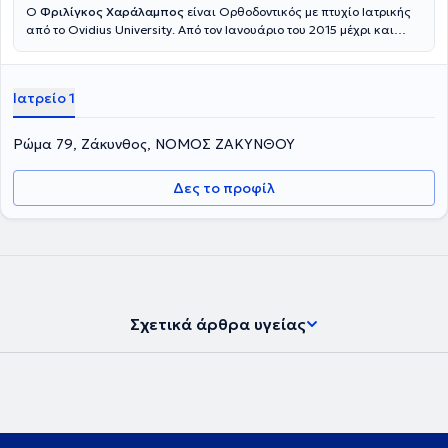
Ο
Φριλίγκος Χαράλαμπος
είναι Ορθοδοντικός με πτυχίο Ιατρικής
από το Οvidius University. Από τον Ιανουάριο του 2015 μέχρι και
σήμερα διατηρεί το ιδιωτικό του ιατρείο στην περιοχή της Ζακύνθου
όπου ασχολείται αποκλειστικά με την ορθοδοντική θεραπεία
παιδιών και ενηλίκων και με υψηλή επιστημονική κατάρτιση
Ιατρείο 1
αντιμετωπίζει οποιοδήποτε ορθοδοντικό πρόβλημα –μικρό ή
μεγαλύτερο–, με την εφαρμογή σύγχρονων μεθόδων. Αξίζει να
σημειωθεί ότι για την επίλυση των ορθοδοντικών προβλημάτων ο
Ρώμα 79, Ζάκυνθος, ΝΟΜΟΣ ΖΑΚΥΝΘΟΥ
γιατρός χρησιμοποιεί τις πλέον σύγχρονες και καινοτόμες τεχνικές.
Επίσης, το ιατρείο του είναι πιστοποιημένο για τη χρήση της
Δες το προφίλ
γλωσσικής τεχνικής STB καθώς και για τη θεραπεία με διαφανείς
νάρθηκες Invisalign. Τέλος, ο κ. Φριλίγκος ενημερώνεται συνέχεια
από σεμινάρια και συμμετέχοντας σε διεθνή συνέδρια, με
αποτέλεσμα να βρίσκεται στο επίκεντρο των εξελίξεων
εξυπηρετώντας έτσι με τον καλύτερο δυνατό τρόπο τους ασθενείς
του.
Σχετικά άρθρα υγείας