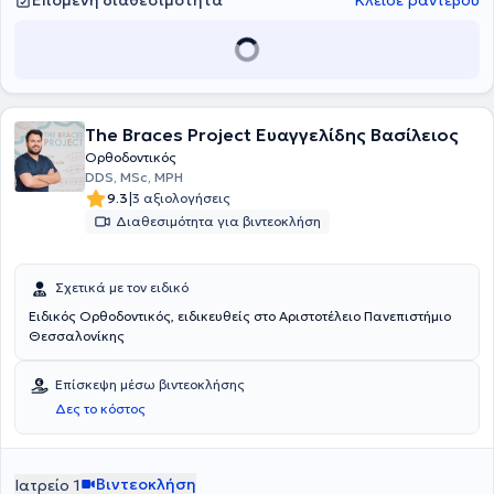
Επόμενη διαθεσιμότητα
Κλείσε ραντεβού
μηχανισμούς όσο και με αόρατους μηχανισμούς (διαφανείς
νάρθηκες, γλωσσικά/εσωτερικά σιδεράκια). Επιπλέον ασχολείται
συστηματικά με την θεραπεία του ροχαλητού και της άπνοιας
ύπνου με ενδοστοματικές συσκευές.
The Braces Project Ευαγγελίδης Βασίλειος
Ορθοδοντικός
DDS, MSc, MPH
|
9.3
3 αξιολογήσεις
Διαθεσιμότητα για βιντεοκλήση
Σχετικά με τον ειδικό
Ειδικός Ορθοδοντικός, ειδικευθείς στο Αριστοτέλειο Πανεπιστήμιο
Θεσσαλονίκης
Επίσκεψη μέσω βιντεοκλήσης
Δες το κόστος
Βιντεοκλήση
Ιατρείο 1