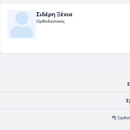
Σιδέρη Ξένια
Ορθοδοντικός
Σ
Σ
Ορθοδ