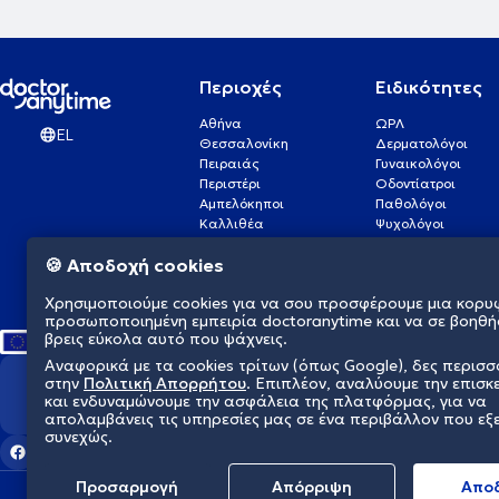
Περιοχές
Ειδικότητες
Αθήνα
ΩΡΛ
EL
Θεσσαλονίκη
Δερματολόγοι
Πειραιάς
Γυναικολόγοι
Περιστέρι
Οδοντίατροι
Αμπελόκηποι
Παθολόγοι
Καλλιθέα
Ψυχολόγοι
Πάτρα
Οφθαλμίατροι
🍪 Αποδοχή cookies
Γλυφάδα
Ενδοκρινολόγοι
Νίκαια
Ουρολόγοι
Χρησιμοποιούμε cookies για να σου προσφέρουμε μια κορυ
Νέα Σμύρνη
Καρδιολόγοι
προσωποποιημένη εμπειρία doctoranytime και να σε βοηθή
βρεις εύκολα αυτό που ψάχνεις.
Αναφορικά με τα cookies τρίτων (όπως Google), δες περισ
στην
Πολιτική Απορρήτου
. Επιπλέον, αναλύουμε την επισκ
Διαμορφώνουμε το μέλλον τη
και ενδυναμώνουμε την ασφάλεια της πλατφόρμας, για να
απολαμβάνεις τις υπηρεσίες μας σε ένα περιβάλλον που εξ
συνεχώς.
Προσαρμογή
Απόρριψη
Aπο