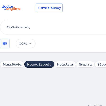
doctoranytime
Είστε ειδικός;
Φύλο
Μακεδονία
Νομός Σερρών
Ηράκλεια
Νιγρίτα
Σέρρ