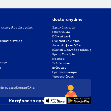
doctoranytime
 ή επαγγελματία υγείας
Σχετικά με εμάς
Επικοινωνία
DO+ at work
ελματία υγείας
Live chat με γιατρό
Ανακάλυψε το DO+
Κλινική Φροντίδας Βάρους
Άμεση Συνεδρία
Καριέρα
ΕΟΠΥΥ
Σελίδα τύπου
Q
Ενέργειες
ς
Εμπιστευτικότητα
Υποστηρίζουμε
όρ
Γουατεμάλα
Βραζιλία
Κατέβασε το app