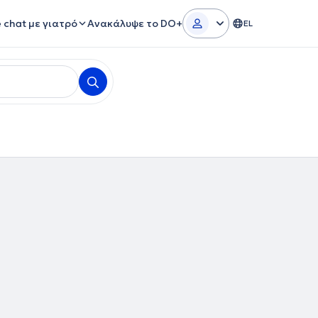
e chat με γιατρό
Ανακάλυψε το DO+
EL