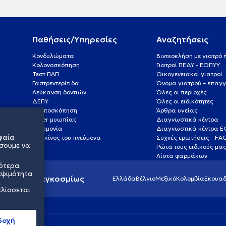
Παθήσεις/Υπηρεσίες
Αναζητήσεις
Κονδυλώματα
Βιντεοκλήση με γιατρό
Κολονοσκόπηση
Γιατροί ΠΕΔΥ - ΕΟΠΥΥ
Τεστ ΠΑΠ
Οικογενειακοί γιατροί
Γαστρεντερίτιδα
Όνομα γιατρού – επαγγ
Λεύκανση δοντιών
Όλες οι περιοχές
ΔΕΠΥ
Όλες οι ειδικότητες
Κολποσκόπηση
Άρθρα υγείας
Laser μυωπίας
Διαγνωστικά κέντρα
Πνευμονία
Διαγνωστικά κέντρα 
φαία
Καρκίνος του πνεύμονα
Συχνές ερωτήσεις - FA
σουμε να
Ρώτα τους ειδικούς μα
Λίστα φαρμάκων
σότερα
εψιμότητα
ς υγείας παγκοσμίως
Ελλάδα
Βέλγιο
Μεξικό
Κολομβία
Εκουαδ
ελίσσεται
δοχή