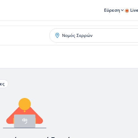
Εύρεση
Liv
ες