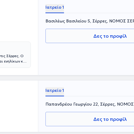
Ιατρείο 1
Βασιλέως Βασιλείου 5, Σέρρες, ΝΟΜΟΣ Σ
Δες το προφίλ
στις Σέρρες. Ο
αι ενηλίκων και
ιλοσοφία των
 διευθέτηση των
αίτερη έμφαση
ά από ψηφιακή
ουσα
Ιατρείο 1
ιδικές
 όλο το φάσμα
Παπανδρέου Γεωργίου 22, Σέρρες, ΝΟΜΟ
– ορθοδοντικής
 διαμόρφωση
ονα τη σωστή
Δες το προφίλ