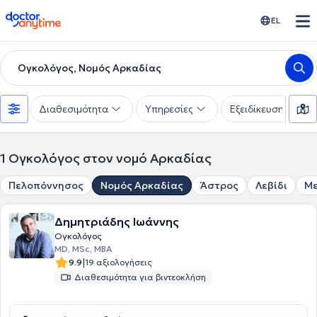
doctoranytime
EL
Ογκολόγος, Νομός Αρκαδίας
Διαθεσιμότητα
Υπηρεσίες
Εξειδίκευση
1
Ογκολόγος στον νομό Αρκαδίας
Πελοπόννησος
Νομός Αρκαδίας
Άστρος
Λεβίδι
Μ
Δημητριάδης Ιωάννης
Ογκολόγος
MD, MSc, MBA
|
9.9
19 αξιολογήσεις
Διαθεσιμότητα για βιντεοκλήση