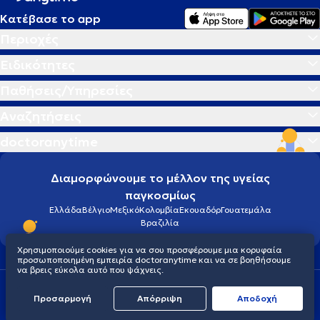
Κατέβασε το app
Περιοχές
Ειδικότητες
Παθήσεις/Υπηρεσίες
Αναζητήσεις
doctoranytime
Διαμορφώνουμε το μέλλον της υγείας
παγκοσμίως
Ελλάδα
Βέλγιο
Μεξικό
Κολομβία
Εκουαδόρ
Γουατεμάλα
Βραζιλία
Χρησιμοποιούμε cookies για να σου προσφέρουμε μια κορυφαία
προσωποποιημένη εμπειρία doctoranytime και να σε βοηθήσουμε
να βρεις εύκολα αυτό που ψάχνεις.
Οροι χρήσης
Cookies
Πολιτική προστασίας προσωπικού απορρήτου
Προσαρμογή
Απόρριψη
Aποδοχή
© 2026 doctoranytime