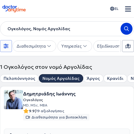
doctoranytime
EL
Ογκολόγος, Νομός Αργολίδας
Διαθεσιμότητα
Υπηρεσίες
Εξειδίκευση
1
Ογκολόγος στον νομό Αργολίδας
Πελοπόννησος
Νομός Αργολίδας
Άργος
Κρανίδι
Ν
Δημητριάδης Ιωάννης
Ογκολόγος
MD, MSc, MBA
|
9.9
19 αξιολογήσεις
Διαθεσιμότητα για βιντεοκλήση