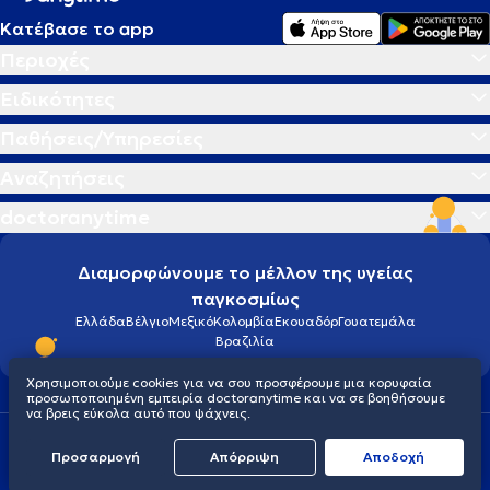
Κατέβασε το app
Περιοχές
Ειδικότητες
Παθήσεις/Υπηρεσίες
Αναζητήσεις
doctoranytime
Διαμορφώνουμε το μέλλον της υγείας
παγκοσμίως
Ελλάδα
Βέλγιο
Μεξικό
Κολομβία
Εκουαδόρ
Γουατεμάλα
Βραζιλία
Χρησιμοποιούμε cookies για να σου προσφέρουμε μια κορυφαία
προσωποποιημένη εμπειρία doctoranytime και να σε βοηθήσουμε
να βρεις εύκολα αυτό που ψάχνεις.
Οροι χρήσης
Cookies
Πολιτική προστασίας προσωπικού απορρήτου
Προσαρμογή
Απόρριψη
Aποδοχή
© 2026 doctoranytime