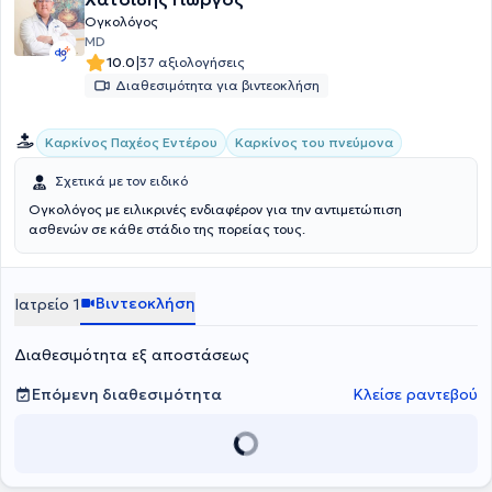
της Αμερικανικής Εταιρείας Κλινικής Ογκολογίας.
Ογκολόγος
MD
|
10.0
37 αξιολογήσεις
Διαθεσιμότητα για βιντεοκλήση
Καρκίνος Παχέος Εντέρου
Καρκίνος του πνεύμονα
Σχετικά με τον ειδικό
Ογκολόγος με ειλικρινές ενδιαφέρον για την αντιμετώπιση
ασθενών σε κάθε στάδιο της πορείας τους.
Βιντεοκλήση
Ιατρείο 1
Διαθεσιμότητα εξ αποστάσεως
Επόμενη διαθεσιμότητα
Κλείσε ραντεβού