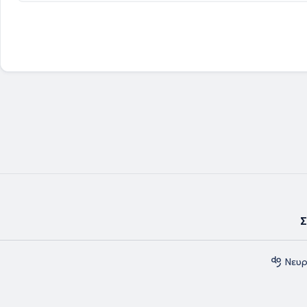
Σ
Νευρ