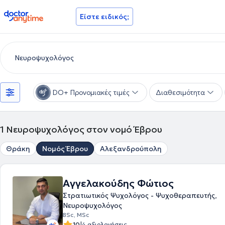
doctoranytime
Είστε ειδικός;
DO+ Προνομιακές τιμές
Διαθεσιμότητα
1
Νευροψυχολόγος στον νομό Έβρου
Θράκη
Νομός Έβρου
Αλεξανδρούπολη
Αγγελακούδης Φώτιος
Στρατιωτικός Ψυχολόγος - Ψυχοθεραπευτής,
Νευροψυχολόγος
BSc, MSc
|
10
4 αξιολογήσεις