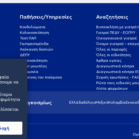
Παθήσεις/Υπηρεσίες
Αναζητήσεις
Κονδυλώματα
Βιντεοκλήση με γιατρό
Κολονοσκόπηση
Γιατροί ΠΕΔΥ - ΕΟΠΥΥ
Τεστ ΠΑΠ
Οικογενειακοί γιατροί
Γαστρεντερίτιδα
Όνομα γιατρού – επαγγ
Λεύκανση δοντιών
Όλες οι περιοχές
ΔΕΠΥ
Όλες οι ειδικότητες
Κολποσκόπηση
Άρθρα υγείας
Laser μυωπίας
Διαγνωστικά κέντρα
Πνευμονία
Διαγνωστικά κέντρα 
φαία
Καρκίνος του πνεύμονα
Συχνές ερωτήσεις - FA
σουμε να
Ρώτα τους ειδικούς μα
Λίστα φαρμάκων
σότερα
εψιμότητα
ς υγείας παγκοσμίως
Ελλάδα
Βέλγιο
Μεξικό
Κολομβία
Εκουαδ
ελίσσεται
δοχή
Ορ