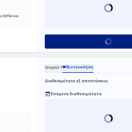
ιών και
 σεμινάριο
ιετές σεμινάριο
ς ΚΕΠΑ και
ογία
 Αθηνών.
ν στο πλαίσιο
τική διάθεση,
σωπικών
Κλείσε ραντεβο
Βιντεοκλήση
Ιατρείο 1
Διαθεσιμότητα εξ αποστάσεως
Επόμενη διαθεσιμότητα