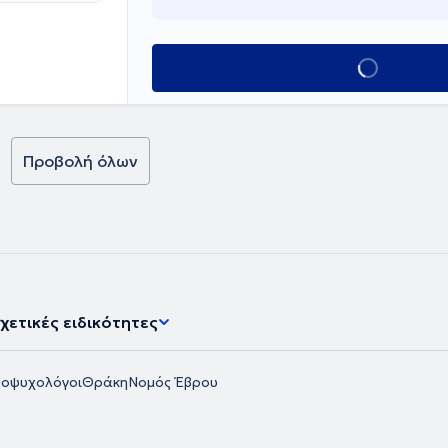
Κλείσε ραντεβο
Προβολή όλων
χετικές ειδικότητες
οψυχολόγοι
Θράκη
Νομός Έβρου