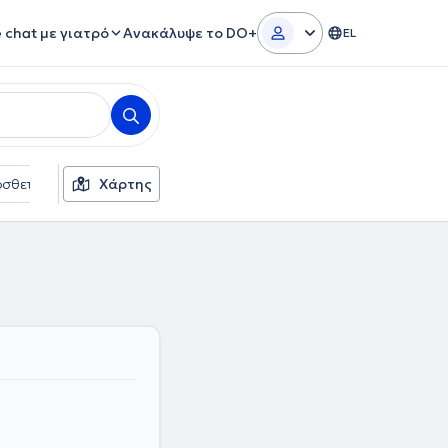
e chat με γιατρό
Ανακάλυψε το DO+
EL
σθετα φίλτρα
Χάρτης
Γλώσσες
Φύλο