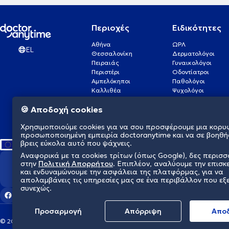
Περιοχές
Ειδικότητες
Αθήνα
ΩΡΛ
EL
Θεσσαλονίκη
Δερματολόγοι
Πειραιάς
Γυναικολόγοι
Περιστέρι
Οδοντίατροι
Αμπελόκηποι
Παθολόγοι
Καλλιθέα
Ψυχολόγοι
Πάτρα
Οφθαλμίατροι
🍪 Αποδοχή cookies
Γλυφάδα
Ενδοκρινολόγοι
Νίκαια
Ουρολόγοι
Χρησιμοποιούμε cookies για να σου προσφέρουμε μια κορυ
Νέα Σμύρνη
Καρδιολόγοι
προσωποποιημένη εμπειρία doctoranytime και να σε βοηθή
βρεις εύκολα αυτό που ψάχνεις.
Αναφορικά με τα cookies τρίτων (όπως Google), δες περισ
στην
Πολιτική Απορρήτου
. Επιπλέον, αναλύουμε την επισκ
Διαμορφώνουμε το μέλλον τη
και ενδυναμώνουμε την ασφάλεια της πλατφόρμας, για να
απολαμβάνεις τις υπηρεσίες μας σε ένα περιβάλλον που εξ
συνεχώς.
Προσαρμογή
Απόρριψη
Aπο
© 2026 doctoranytime