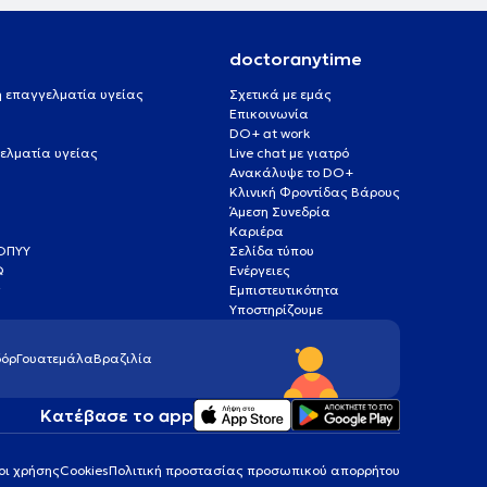
doctoranytime
 ή επαγγελματία υγείας
Σχετικά με εμάς
Επικοινωνία
DO+ at work
ελματία υγείας
Live chat με γιατρό
Ανακάλυψε το DO+
Κλινική Φροντίδας Βάρους
Άμεση Συνεδρία
Καριέρα
ΕΟΠΥΥ
Σελίδα τύπου
Q
Ενέργειες
ς
Εμπιστευτικότητα
Υποστηρίζουμε
όρ
Γουατεμάλα
Βραζιλία
Κατέβασε το app
οι χρήσης
Cookies
Πολιτική προστασίας προσωπικού απορρήτου