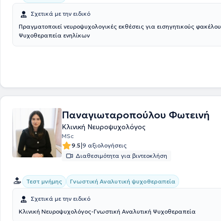
συνεχιζόμενης εκπαίδευσής της έχει παρακολουθήσει πλήθος συνεδρ
Σχετικά με την ειδικό
μετεκπαιδευτικών σεμιναρίων, μεταξύ των οποίων το Μετεκπαιδευτικό
«Ενίσχυση της Ψυχικής Ανθεκτικότητας και Λειτουργικότητας» και το δ
Πραγματοποιεί νευροψυχολογικές εκθέσεις για εισηγητικούς φακέλου
Κλινικής Ψυχοπαθολογίας και Κλινικών Δεξιοτήτων στην Ψυχοπαθολ
Ψυχοθεραπεία ενηλίκων
«Παναγιώτης Ουλής» της Α' Ψυχιατρικής Κλινικής του Πανεπιστημίου
Προσφέρει ατομικές ψυχοθεραπευτικές συνεδρίες ενηλίκων και εφήβω
αιτημάτων που αφορούν σε άγχος, φοβίες, κρίσεις πανικού, καταθλιπ
διατροφικές διαταραχές, διαχείριση πένθους και διαχείριση διαπρο
δυσκολιών.
Παναγιωταροπούλου Φωτεινή
Κλινική Νευροψυχολόγος
MSc
|
9.5
9 αξιολογήσεις
Διαθεσιμότητα για βιντεοκλήση
Γνωστική Αναλυτική ψυχοθεραπεία
Τεστ μνήμης
Σχετικά με την ειδικό
Κλινική Νευροψυχολόγος-Γνωστική Αναλυτική Ψυχοθεραπεία