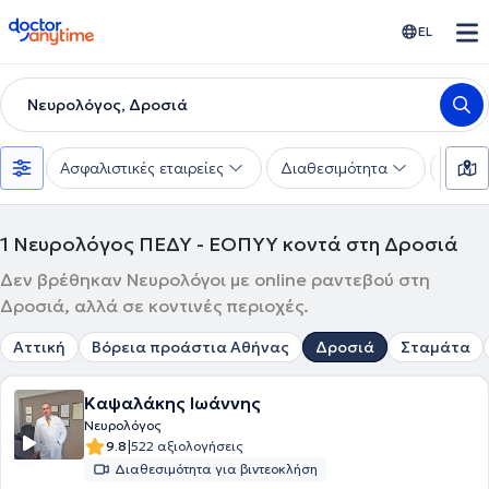
doctoranytime
EL
Νευρολόγος, Δροσιά
Ασφαλιστικές εταιρείες
Διαθεσιμότητα
Υπηρε
1
Νευρολόγος ΠΕΔΥ - ΕΟΠΥΥ κοντά στη Δροσιά
Δεν βρέθηκαν Νευρολόγοι με online ραντεβού στη
Δροσιά, αλλά σε κοντινές περιοχές.
Αττική
Βόρεια προάστια Αθήνας
Δροσιά
Σταμάτα
Καψαλάκης Ιωάννης
Νευρολόγος
|
9.8
522 αξιολογήσεις
Διαθεσιμότητα για βιντεοκλήση