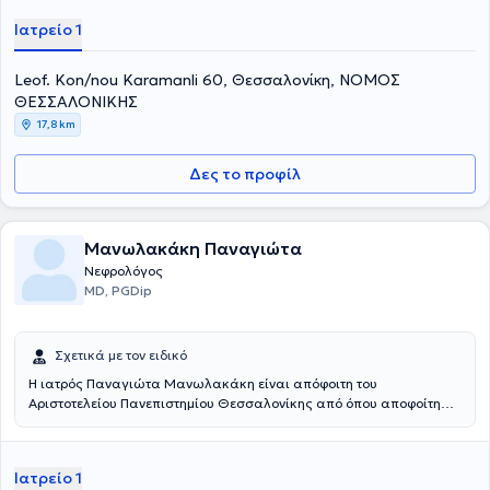
Ιατρείο 1
Leof. Kon/nou Karamanli 60, Θεσσαλονίκη, ΝΟΜΟΣ
ΘΕΣΣΑΛΟΝΙΚΗΣ
17,8 km
Δες το προφίλ
Μανωλακάκη Παναγιώτα
Νεφρολόγος
MD, PGDip
Σχετικά με τον ειδικό
Η ιατρός Παναγιώτα Μανωλακάκη είναι απόφοιτη του
Αριστοτελείου Πανεπιστημίου Θεσσαλονίκης από όπου αποφοίτησε
το 2010. Ειδικεύτηκε στη Νεφρολογία στο Γ.Ν.Ιωαννίνων
"Χατζηκώστα" και στις μεταμοσχεύσεις νεφρού στο
Πανεπιστημιακό Νοσοκομείο Ιωαννίνων. Έλαβε τον τίτλο της
Ιατρείο 1
ειδικότητας το 2017. Εργάσθηκε επί διετίας στο Γ.Ν. Κατερίνης σε