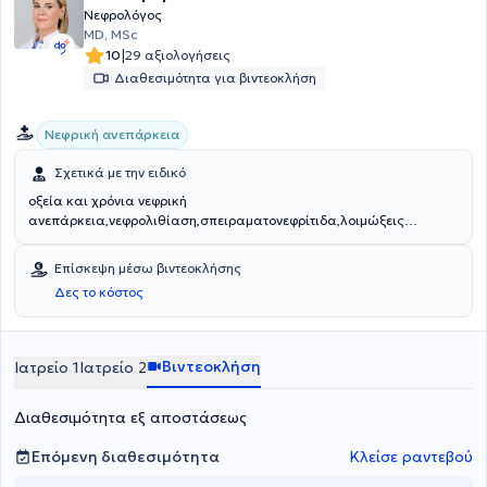
Νεφρολόγος
MD, MSc
|
10
29 αξιολογήσεις
Διαθεσιμότητα για βιντεοκλήση
Νεφρική ανεπάρκεια
Σχετικά με την ειδικό
οξεία και χρόνια νεφρική
ανεπάρκεια,νεφρολιθίαση,σπειραματονεφρίτιδα,λοιμώξεις
ουροποιητικού
Επίσκεψη μέσω βιντεοκλήσης
Δες το κόστος
Βιντεοκλήση
Ιατρείο 1
Ιατρείο 2
Διαθεσιμότητα εξ αποστάσεως
Επόμενη διαθεσιμότητα
Κλείσε ραντεβού