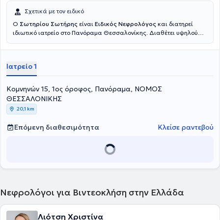
Σχετικά με τον ειδικό
Ο
Σωτηρίου Σωτήρης
είναι
Ειδικός Νεφρολόγος
και διατηρεί
ιδιωτικό ιατρείο στο Πανόραμα Θεσσαλονίκης. Διαθέτει υψηλού
επιπέδου επιστημονική κατάρτιση και πολυετή κλινική εμπειρία, την
οποία απέκτησε κυρίως στη Γερμανία, στο Πανεπιστημιακό
Νοσοκομείο του Έσσεν. Είναι πτυχιούχος Ιατρικής και Διδάκτωρ του
Ιατρείο 1
Πανεπιστημίου Χαϊδελβέργης, ενός από τα πλέον αναγνωρισμένα
ακαδημαϊκά ιδρύματα της Ευρώπης. Σήμερα υπηρετεί ως
Επιμελητής στη Μονάδα Εντατικής Θεραπείας της Κλινικής Αγίου
Κομνηνών 15, 1ος όροφος, Πανόραμα, ΝΟΜΟΣ
Λουκά και είναι Επιστημονικός Συνεργάτης του Γενικού
ΘΕΣΣΑΛΟΝΙΚΗΣ
Νοσοκομείου Θεσσαλονίκης «Γ. Παπανικολάου», παρέχοντας
20,1 km
ολοκληρωμένη και εξατομικευμένη φροντίδα σε ασθενείς με
νεφρολογικές παθήσεις.
Επόμενη διαθεσιμότητα
Κλείσε ραντεβού
Νεφρολόγοι για Βιντεοκλήση στην Ελλάδα
Λιότση Χριστίνα