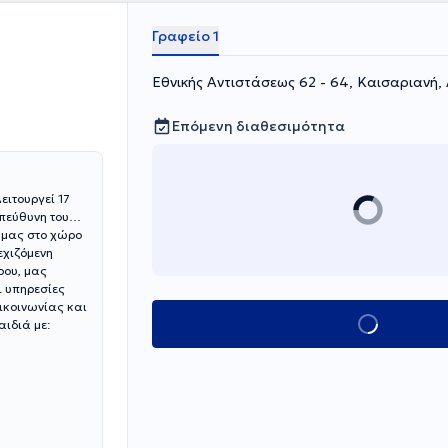
Γραφείο 1
Εθνικής Αντιστάσεως 62 - 64, Καισαριανή,
Επόμενη διαθεσιμότητα
ειτουργεί 17
πεύθυνη του
α μας στο χώρο
ρου, μας
ι υπηρεσίες
πικοινωνίας και
Κλείσε ραντεβού
ιδιά με: