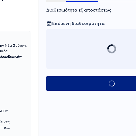
Διαθεσιμότητα εξ αποστάσεως
Επόμενη διαθεσιμότητα
ην Νέα Σμύρνη.
τικός
ελεχώνεται
 και Ειδικών
Κλείσε ραντεβο
 ΔΕΠΥ
αλικές
ine.