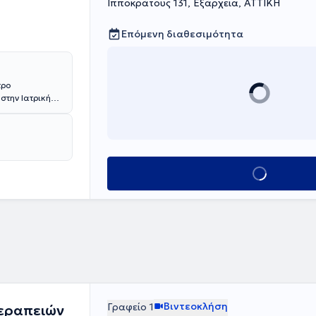
Ιπποκράτους 131, Εξάρχεια, ΑΤΤΙΚΗ
Επόμενη διαθεσιμότητα
τρο
στην Ιατρική
η Δυσφαγία,
Sc στο
επεισόδιο και
Κλείσε ραντεβού
Βιντεοκλήση
Γραφείο 1
Θεραπειών