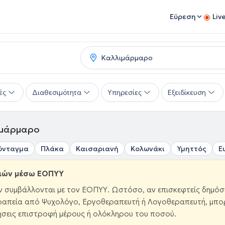
Εύρεση
Liv
ές
Διαθεσιμότητα
Υπηρεσίες
Εξειδίκευση
ιμάρμαρο
ύνταγμα
Πλάκα
Καισαριανή
Κολωνάκι
Υμηττός
Ε
ριών μέσω ΕΟΠΥΥ
ν συμβάλλονται με τον ΕΟΠΥΥ. Ωστόσο, αν επισκεφτείς δημόσ
εραπεία από Ψυχολόγο, Εργοθεραπευτή ή Λογοθεραπευτή, μπο
ητήσεις επιστροφή μέρους ή ολόκληρου του ποσού.