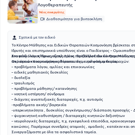
Λογοθεραπευτής
Νέος συνεργάτης
Διαθεσιμότητα για βιντεοκλήση
Σχετικά με τον ειδικό
Το Κέντρο Μάθησης και Ειδικών Θεραπειών Κοσμονόηση βρίσκεται στ
Ιδρυτής και επιστημονικά υπεύθυνος είναι ο Παιδίατρος – Ομοιοπαθη
Αναπτυξιολόγος Παναγιώτης Λάιος. Το Κέντρο Ειδικών Θεραπειών στ
Στο φιλικό και πλήρως εξοπλισμένο περιβάλλον του Κέντρου Μάθησης
από άρτια καταρτισμένους θεραπευτές με πολυετή εμπειρία .
Θεραπειών Κοσμονόηση καλύπτεται ένα ευρύ φάσμα διαταραχών:
– προβλήματα λόγου, ομιλίας και επικοινωνίας
– ειδικές μαθησιακές δυσκολίες
– δυσλεξία
– τραυλισμός
– προβλήματα μάθησης/ κατανόησης
– νοητική υστέρηση/ σύνδρομα
– διάχυτες αναπτυξιακές διαταραχές, π.χ. αυτισμός
-προβλήματα ακοής/ βαρηκοΐα
-υπερκινητικότητα , δυσκολίες συγκέντρωσης/ διάσπαση προσοχής -
– ψυχοκινητική καθυστέρηση / διαταραχές κινητικών δεξιοτήτων
– νευρολογικές διαταραχές, π.χ. εγκεφαλικά επεισόδια, κρανιοεγκεφ
κακώσεις. Παρέχουμε συνεδρίες ατομικές , ομαδικές , κατοίκον και onl
Συνεργαζόμαστε με όλα τα ασφαλιστικά ταμεία.