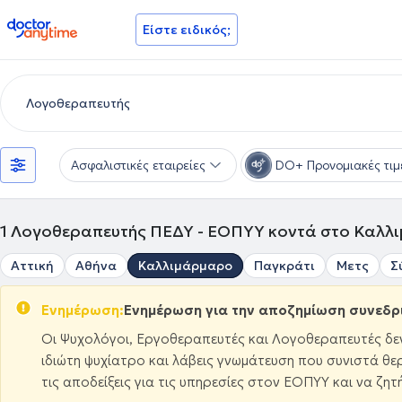
doctoranytime
Είστε ειδικός;
Ασφαλιστικές εταιρείες
DO+ Προνομιακές τιμ
1
Λογοθεραπευτής ΠΕΔΥ - ΕΟΠΥΥ κοντά στο Καλλ
Αττική
Αθήνα
Καλλιμάρμαρο
Παγκράτι
Μετς
Σ
Ενημέρωση:
Ενημέρωση για την αποζημίωση συνεδ
Οι Ψυχολόγοι, Εργοθεραπευτές και Λογοθεραπευτές δε
ιδιώτη ψυχίατρο και λάβεις γνωμάτευση που συνιστά θ
τις αποδείξεις για τις υπηρεσίες στον ΕΟΠΥΥ και να ζ