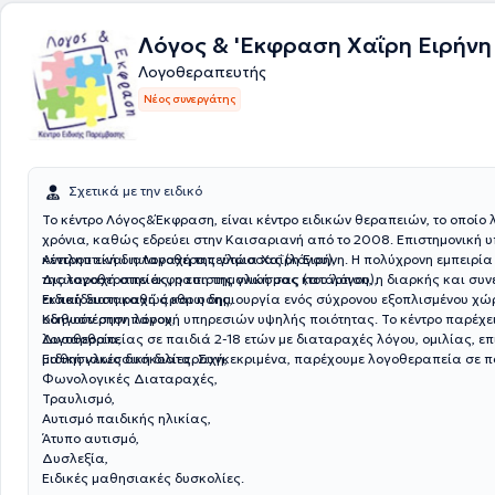
Λόγος & 'Εκφραση Χαΐρη Ειρήνη
Λογοθεραπευτής
Νέος συνεργάτης
Σχετικά με την ειδικό
Το κέντρο Λόγος&Έκφραση, είναι κέντρο ειδικών θεραπειών, το οποίο λ
χρόνια, καθώς εδρεύει στην Καισαριανή από το 2008. Επιστημονική υ
κέντρου είναι η Λογοθεραπεύτρια Χαΐρη Ειρήνη. Η πολύχρονη εμπειρί
Αντιληπτική διαταραχή της γλώσσας (λόγου),
της λογοθεραπείας, η επιστημονική μας κατάρτιση, η διαρκής και συνεχιζόμενη
Διαταραχή στην έκφραση της γλώσσας (του λόγου),
εκπαίδευση καθώς και η δημιουργία ενός σύχρονου εξοπλισμένου χώ
Ειδική διαταραχή άρθρωσης,
οδηγούν στην παροχή υπηρεσιών υψηλής ποιότητας. Το κέντρο παρέχε
Καθυστέρηση λόγου,
λογοθεραπείας σε παιδιά 2-18 ετών με διαταραχές λόγου, ομιλίας, ε
Δυσαρθρία,
μαθησιακές δυσκολίες. Συγκεκριμένα, παρέχουμε λογοθεραπεία σε πα
Ειδική γλωσσική διαταραχή,
Φωνολογικές Διαταραχές,
Τραυλισμό,
Αυτισμό παιδικής ηλικίας,
Άτυπο αυτισμό,
Δυσλεξία,
Ειδικές μαθησιακές δυσκολίες.