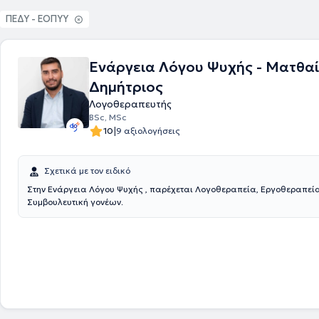
όπως TEACCH, Makaton, κ.α. Έχει παρακολουθήσει το εννιάμήνο επι
ΠΕΔΥ - ΕΟΠΥΥ
σεμινάριο με θέμα « ΑΥΤΙΣΜΟΣ» στο Πανεπιστήμιο Πατρών.
Ενάργεια Λόγου Ψυχής - Ματθα
Δημήτριος
Λογοθεραπευτής
BSc, MSc
|
10
9 αξιολογήσεις
Σχετικά με τον ειδικό
Στην Ενάργεια Λόγου Ψυχής , παρέχεται Λογοθεραπεία, Εργοθεραπεία
Συμβουλευτική γονέων.