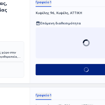
Γραφείο 1
ας,
ίας
Κυψέλης 96, Κυψέλη, ΑΤΤΙΚΗ
Επόμενη διαθεσιμότητα
ς χώρο στην
εργοθεραπεία,
ικών
 ενώ έχει λάβει
Κλείσε ραντεβού
ολουθήσει
 πρόγραμμα
ρο Ηπείρου.
δραση,
ική εμπειρία
ς εκπαίδευσης
Γραφείο 1