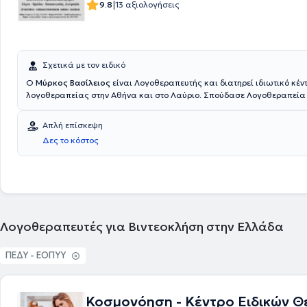
|
9.8
13 αξιολογήσεις
Σχετικά με τον ειδικό
Ο
Μύρκος Βασίλειος
είναι Λογοθεραπευτής και διατηρεί ιδιωτικό κέν
λογοθεραπείας στην Αθήνα και στο Λαύριο. Σπούδασε Λογοθεραπεία 
σχολή του Πανεπιστημίου της Γένοβας και αργότερα εξειδικεύτηκε στ
Διαταραχές Πόσης - Κατάποσης πραγματοποιώντας μεταπτυχιακό M
Απλή επίσκεψη
Πανεπιστήμιο του Τορίνο. Τέλος, εξειδικεύεται επίσης στο εγκεφαλικό 
Δες το κόστος
στις αναπτυξιακές διαταραχές.
Λογοθεραπευτές για Βιντεοκλήση στην Ελλάδα
ΠΕΔΥ - ΕΟΠΥΥ
Κοσμονόηση - Κέντρο Ειδικών 