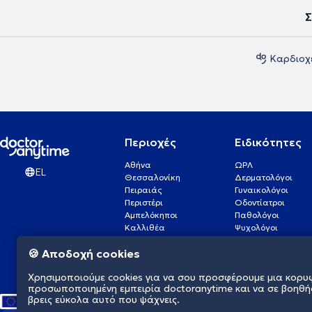
Σ
Καρδιοχ
Περιοχές
Ειδικότητες
Αθήνα
ΩΡΛ
EL
Θεσσαλονίκη
Δερματολόγοι
Πειραιάς
Γυναικολόγοι
Περιστέρι
Οδοντίατροι
Αμπελόκηποι
Παθολόγοι
Καλλιθέα
Ψυχολόγοι
Πάτρα
Οφθαλμίατροι
🍪 Αποδοχή cookies
Γλυφάδα
Ενδοκρινολόγοι
Νίκαια
Ουρολόγοι
Χρησιμοποιούμε cookies για να σου προσφέρουμε μια κορυ
Νέα Σμύρνη
Καρδιολόγοι
προσωποποιημένη εμπειρία doctoranytime και να σε βοηθή
βρεις εύκολα αυτό που ψάχνεις.