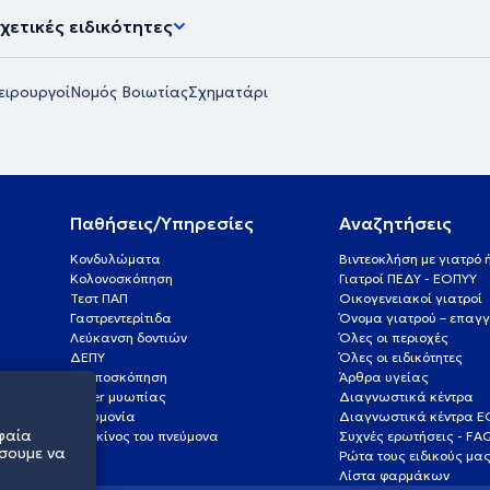
χετικές ειδικότητες
ειρουργοί
Νομός Βοιωτίας
Σχηματάρι
Παθήσεις/Υπηρεσίες
Αναζητήσεις
Κονδυλώματα
Βιντεοκλήση με γιατρό
Κολονοσκόπηση
Γιατροί ΠΕΔΥ - ΕΟΠΥΥ
Τεστ ΠΑΠ
Οικογενειακοί γιατροί
Γαστρεντερίτιδα
Όνομα γιατρού – επαγγ
Λεύκανση δοντιών
Όλες οι περιοχές
ΔΕΠΥ
Όλες οι ειδικότητες
Κολποσκόπηση
Άρθρα υγείας
Laser μυωπίας
Διαγνωστικά κέντρα
Πνευμονία
Διαγνωστικά κέντρα 
φαία
Καρκίνος του πνεύμονα
Συχνές ερωτήσεις - FA
σουμε να
Ρώτα τους ειδικούς μα
Λίστα φαρμάκων