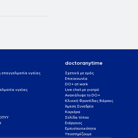
doctoranytime
 ή επαγγελματία υγείας
Σχετικά με εμάς
Επικοινωνία
DO+ at work
ελματία υγείας
Live chat με γιατρό
Ανακάλυψε το DO+
Κλινική Φροντίδας Βάρους
Άμεση Συνεδρία
Καριέρα
ΕΟΠΥΥ
Σελίδα τύπου
Q
Ενέργειες
ς
Εμπιστευτικότητα
Υποστηρίζουμε