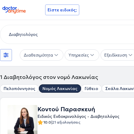
doctoranytime
Είστε ειδικός;
Διαθεσιμότητα
Υπηρεσίες
Εξειδίκευση
1
Διαβητολόγος στον νομό Λακωνίας
Πελοπόννησος
Νομός Λακωνίας
Γύθειο
Σκάλα Λακων
Κοντού Παρασκευή
Ειδικός Ενδοκρινολόγος - Διαβητολόγος
|
10.0
21 αξιολογήσεις