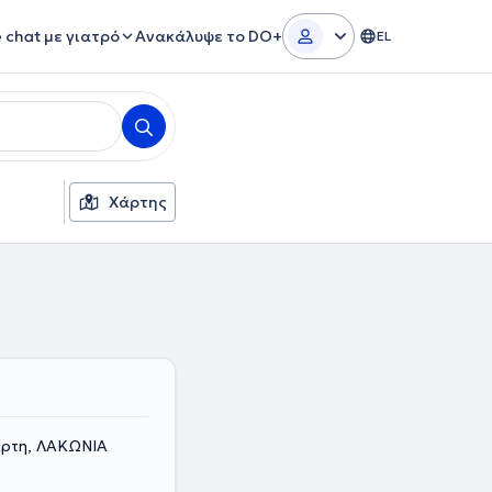
e chat με γιατρό
Ανακάλυψε το DO+
EL
Χάρτης
πάρτη, ΛΑΚΩΝΙΑ