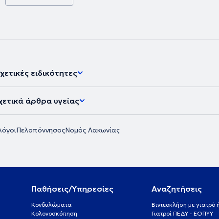
των 65 ετών",
 2011.Οι
νης στα
ς (μη ορατού)
του
η
 πονόλαιμο.
ατότητα
χετικές ειδικότητες
ime, κλπ.).
ρου για μια
ύ των
χετικά άρθρα υγείας
λόγοι
Πελοπόννησος
Νομός Λακωνίας
Παθήσεις/Υπηρεσίες
Αναζητήσεις
Κονδυλώματα
Βιντεοκλήση με γιατρό
Κολονοσκόπηση
Γιατροί ΠΕΔΥ - ΕΟΠΥΥ