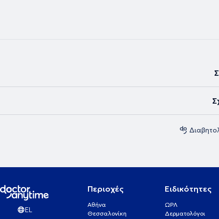
και της φαρμακευτικής αγωγής στην ποιότητα ζωής σε ασθενείς άνω 
που ανακοινώθηκε στο 21ο Πανευρωπαϊκό Συνέδριο στο Μιλάνο Ιούνιο
εξετάσεις που γίνονται στο ιατρείο είναι τεστ ανίχνευσης καλπροτεκτί
κόπρανα για τη διάγνωση φλεγμονής εντέρου, τεστ ανίχνευσης αίματο
στα κόπρανα για πρόληψη του καρκίνου του εντέρου, τεστ ανίχνευσης 
ελικοβακτηριδίου του πυλωρού σε αίμα και κόπρανα, τεστ για λοιμώδ
μονοπυρήνωση, καθώς και strep test για διάγνωση στρεπτόκοκκου σε
Παρέχεται γραμματειακή υποστήριξη για κλείσιμο ραντεβού και η δυν
Σ
εξυπηρέτησης μέσω τηλεϊατρικής (μέσω Skype, Messenger, Viber, Face t
Τέλος, στο ιατρείο υπάρχει σύστημα συνεχούς καταγραφής του σακχά
βδομάδα (holter σακχάρου) και γίνεται επίσης εκμάθηση υπολογισμο
Σ
υδατανθράκων της τροφής.
Διαβητο
Περιοχές
Ειδικότητες
Αθήνα
ΩΡΛ
EL
Θεσσαλονίκη
Δερματολόγοι