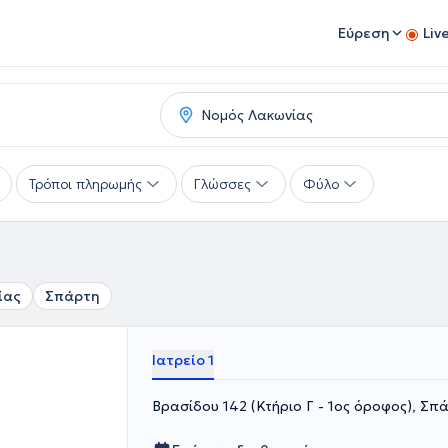
Εύρεση
Liv
Τρόποι πληρωμής
Γλώσσες
Φύλο
ίας
Σπάρτη
Ιατρείο 1
Βρασίδου 142 (Κτήριο Γ - 1ος όροφος), Σ