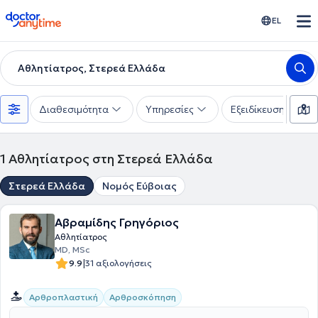
doctoranytime
EL
Αθλητίατρος, Στερεά Ελλάδα
Διαθεσιμότητα
Υπηρεσίες
Εξειδίκευση
1
Αθλητίατρος στη Στερεά Ελλάδα
Στερεά Ελλάδα
Νομός Εύβοιας
Αβραμίδης Γρηγόριος
Αθλητίατρος
MD, MSc
|
9.9
31 αξιολογήσεις
Αρθροπλαστική
Αρθροσκόπηση