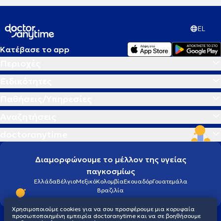
EL
Κατέβασε το app
Περιοχές
Ειδικότητες
Παθήσεις/Υπηρεσίες
Αναζητήσεις
doctoranytime
Διαμορφώνουμε το μέλλον της υγείας
παγκοσμίως
Ελλάδα
Βέλγιο
Μεξικό
Κολομβία
Εκουαδόρ
Γουατεμάλα
Βραζιλία
Χρησιμοποιούμε cookies για να σου προσφέρουμε μια κορυφαία
προσωποποιημένη εμπειρία doctoranytime και να σε βοηθήσουμε