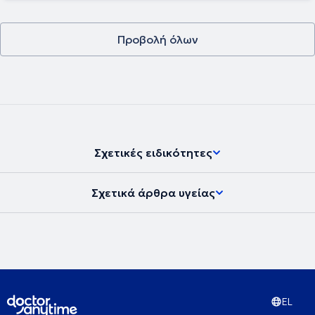
και αγκωνα το χρόνο. Είναι πιστοποιημένος εκπαιδευτής της
Γερμανικής Αρθροσκοπικής Εταιρείας (AGA). Επιπροσθέτως, είναι
μέλος των επιτροπών της Παγκόσμιας Ορθοπαιδικής και
Προβολή όλων
Αρθροσκοπικης Εταιρείας (SICOT, ISAKOS) και μέλος της
Επιτροπής Ευρωπαϊκής Αρθροσκοπικής Εταιρείας στον τομέα ώμου
- αγκώνα (ESSKA - ESA) και έχει διεθνή αναγνώριση στον τομέα του
ώμου και του αγκώνα με συχνή παρουσία σε διεθνή συνέδρια και
σεμινάρια, καθώς είναι ένα από τους 3-4 χειρούργους στον κόσμο
που διενεργεί την ανακατασκευή του έξω ωλένιου πλάγιου
συνδέσμου αρθροσκοπικά. Τέλος, εξειδίκευση του είναι οι
πολυσυνδεσμικές κακώσεις του γόνατος και όχι μόνο του χιαστού,
όπως και οι οστεοτομίες του γόνατος για αποφυγή
Σχετικές ειδικότητες
αρθροπλαστικών σε άτομα νεαρής ηλικίας.
Σχετικά άρθρα υγείας
EL