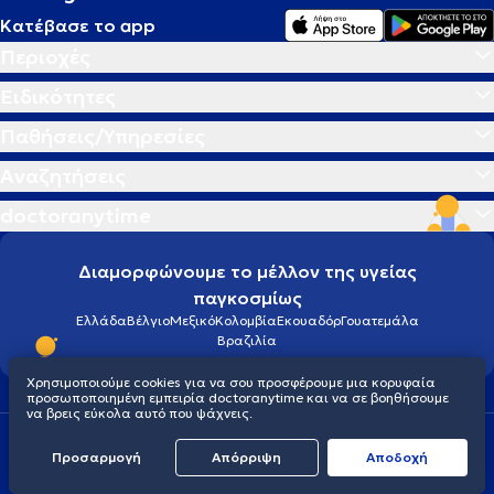
Κατέβασε το app
Περιοχές
Ειδικότητες
Παθήσεις/Υπηρεσίες
Αναζητήσεις
doctoranytime
Διαμορφώνουμε το μέλλον της υγείας
παγκοσμίως
Ελλάδα
Βέλγιο
Μεξικό
Κολομβία
Εκουαδόρ
Γουατεμάλα
Βραζιλία
Χρησιμοποιούμε cookies για να σου προσφέρουμε μια κορυφαία
προσωποποιημένη εμπειρία doctoranytime και να σε βοηθήσουμε
να βρεις εύκολα αυτό που ψάχνεις.
Οροι χρήσης
Cookies
Πολιτική προστασίας προσωπικού απορρήτου
Προσαρμογή
Απόρριψη
Aποδοχή
© 2026 doctoranytime