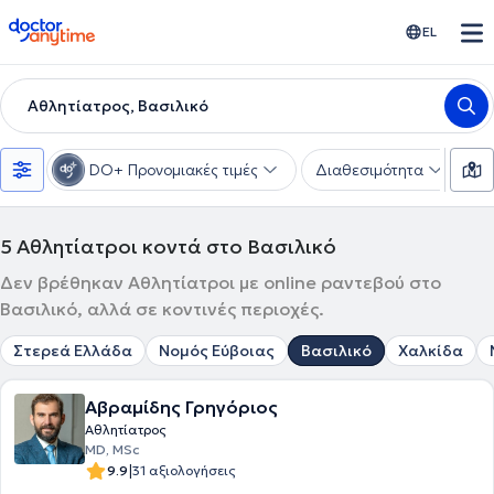
doctoranytime
EL
Αθλητίατρος, Βασιλικό
DO+ Προνομιακές τιμές
Διαθεσιμότητα
Υ
5
Αθλητίατροι κοντά στο Βασιλικό
Δεν βρέθηκαν Αθλητίατροι με online ραντεβού στο
Βασιλικό, αλλά σε κοντινές περιοχές.
Στερεά Ελλάδα
Νομός Εύβοιας
Βασιλικό
Χαλκίδα
Αβραμίδης Γρηγόριος
Αθλητίατρος
MD, MSc
|
9.9
31 αξιολογήσεις