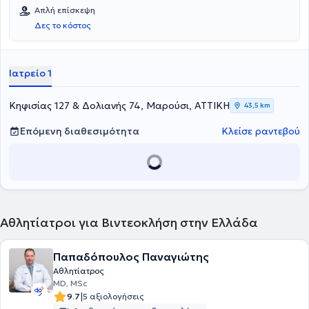
μετεγχειρητικό πόνο και ταχύτερη αποκατάσταση.
Αθλητιατρική σε πανεπιστημιακά και εξειδικευμένα κέντρα της
Απλή επίσκεψη
Γερμανίας.
Δες το κόστος
Ιατρείο 1
Κηφισίας 127 & Δολιανής 74, Μαρούσι, ΑΤΤΙΚΗ
43,5 km
Επόμενη διαθεσιμότητα
Κλείσε ραντεβού
Αθλητίατροι για Βιντεοκλήση στην Ελλάδα
Παπαδόπουλος Παναγιώτης
Αθλητίατρος
MD, MSc
|
9.7
5 αξιολογήσεις