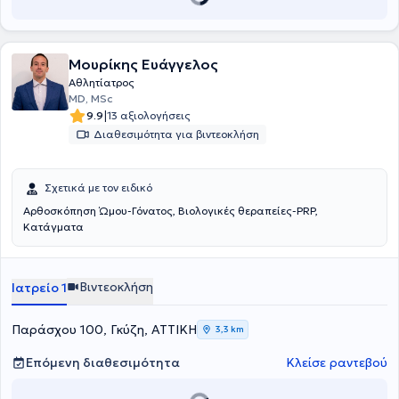
σε αυτά, καθώς και δημοσιεύσεις σε ελληνικά και διεθνή
περιοδικά. Τέλος, ο γιατρός είναι μέλος της Ελληνικής Εταιρείας
Χειρουργικής Ορθοπαιδικής & Τραυματολογίας, της Ελληνικής
Αρθροσκοπικής Εταιρείας και της Ελληνικής Εταιρείας Μελέτης
Μουρίκης Ευάγγελος
Μεταβολισμού των Οστών.
Αθλητίατρος
MD, MSc
|
9.9
13 αξιολογήσεις
Διαθεσιμότητα για βιντεοκλήση
Σχετικά με τον ειδικό
Αρθοσκόπηση Ώμου-Γόνατος, Βιολογικές θεραπείες-PRP,
Κατάγματα
Βιντεοκλήση
Ιατρείο 1
Παράσχου 100, Γκύζη, ΑΤΤΙΚΗ
3,3 km
Επόμενη διαθεσιμότητα
Κλείσε ραντεβού