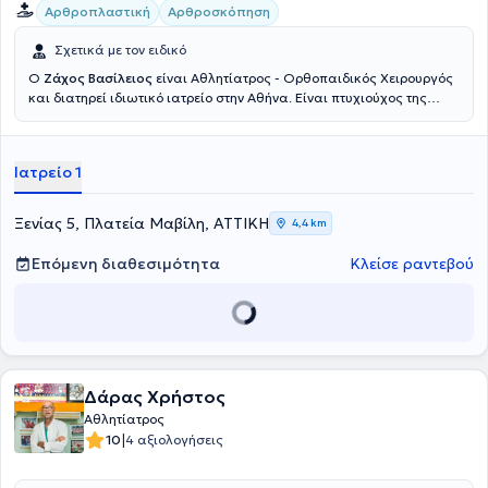
Αρθροπλαστική
Αρθροσκόπηση
Σχετικά με τον ειδικό
Ο
Ζάχος Βασίλειος
είναι Αθλητίατρος - Ορθοπαιδικός Χειρουργός
και διατηρεί ιδιωτικό ιατρείο στην Αθήνα. Είναι πτυχιούχος της
Ιατρικής Σχολής του Εθνικού Καποδιστριακού Πανεπιστημίου
Αθηνών και κάτοχος Διδακτορικού από την Ιατρική Σχολή του
Πανεπιστημίου Θεσσαλίας. Έχει μετεκπαιδευτεί στις ΗΠΑ, ενώ στην
Ιατρείο 1
πλούσια επαγγελματική καριέρα του έχει εργαστεί ως
ορθοπαιδικός χειρουργός σε Κλινικές της Αθήνας , ως Επικεφαλής
Αθλητίατρος στο Ποδοσφαιρικό Τμήμα της ΠΑΕ Πανιωνίου. Αξίζει να
Ξενίας 5, Πλατεία Μαβίλη, ΑΤΤΙΚΗ
4,4 km
αναφερθεί πως σήμερα, εκτός από την δραστηριοποίησή του ως
ιδιώτης ιατρός, διατελεί Διευθυντής Ορθοπαιδικός Χειρουργός,
Επόμενη διαθεσιμότητα
Κλείσε ραντεβού
Ανακατασκευής Αρθρώσεων Ελάχιστης Επεμβατικότητας και
Αρθροσκόπησης, της Ευρωκλινικής Αθήνας. Στο ιδιωτικό ιατρείο
του αντιμετωπίζει πληθώρα περιστατικών με γνώμονα την
εγνωσμένη επιστημονική του αρτιότητα και σύμβουλο την
αδιαμφισβήτητη εμπειρία του σε ό,τι εμπίπτει στο φάσμα της
επιστήμης του.
Δάρας Χρήστος
Αθλητίατρος
|
10
4 αξιολογήσεις