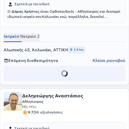
Σχετικά με τον ειδικό
Ο
Δάρας Χρήστος
είναι Ορθοπαιδικός - Αθλητίατρος και διατηρεί
ιδιωτικό ιατρείο στο Κολωνάκι ενώ, παράλληλα, διατελεί
Διευθυντής Ορθοπεδικής Κλινικής στο Ιατρικό Κέντρο Παλαιού
Φαλήρου. Είναι απόφοιτος της Ιατρικής σχολής του Πανεπιστημίου
Αθηνών και Διδάκτωρ της ιατρική σχολής του Πανεπιστημίου της
Ιατρείο 1
Ιατρείο 2
Ρώμης. Επίσης, ειδικεύτηκε στην Ορθοπαιδική και την Αθλητιατρική
στο Γενικό κρατικό Νίκαιας και στο ΓΝΑ "ΚΑΤ". Διαθέτει πολυετή
εμπειρία και έχει διατελέσει ιατρός σε ομάδες ποδοσφαίρου και
Αλωπεκής 45, Κολωνάκι, ΑΤΤΙΚΗ
3,9 km
καλαθοσφαίρισης της Α' εθνικής κατηγορίας καθώς και της
Εθνικής ομάδας κολύμβησης και υδατοσφαίρισης. Συγκεκριμένα
Επόμενη διαθεσιμότητα
Κλείσε ραντεβού
έχει διατελέσει Αθλητίατρος στην ΠΑΕ Ολυμπιακού, Πανιωνίου και
Ιωνικού. Τέλος, εξειδικεύεται στις αθλητικές κακώσεις.
Δεληγεώργης Αναστάσιος
Αθλητίατρος
MD, MSc
|
9.7
96 αξιολογήσεις
Σχετικά με τον ειδικό