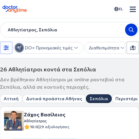
doctoranytime
EL
Αθλητίατρος, Σεπόλια
DO+ Προνομιακές τιμές
Διαθεσιμότητα
Υ
26
Αθλητίατροι κοντά στα Σεπόλια
Δεν βρέθηκαν Αθλητίατροι με online ραντεβού στα
Σεπόλια, αλλά σε κοντινές περιοχές.
Αττική
Δυτικά προάστια Αθήνας
Σεπόλια
Περιστέρι
Ζάχος Βασίλειος
Αθλητίατρος
|
10.0
29 αξιολογήσεις