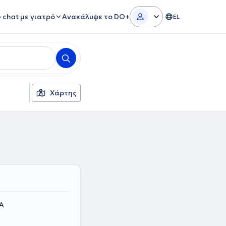
e chat με γιατρό
Ανακάλυψε το DO+
EL
Χάρτης
ΛΑ