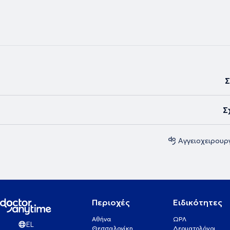
Πανεπιστημίου Πατρών και κάτοχος δύο Μεταπτυχιακών Τίτλων. Διαθ
εκτέλεσης Αγγειακών Υπερήχων (Triplex) και συνεχίζει αδιάκοπα το ε
έργο με συμμετοχή σε κλινικές μελέτες, συγγραφή επιστημονικών άρθρ
σε Αγγειοχειρουργικά συνέδρια.
Σ
Σ
Αγγειοχειρουργ
Περιοχές
Ειδικότητες
Αθήνα
ΩΡΛ
EL
Θεσσαλονίκη
Δερματολόγοι