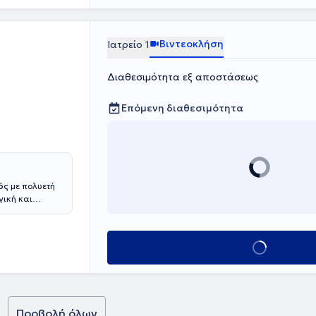
Γερμανία,
ληνικών
σίες
Βιντεοκλήση
Ιατρείο 1
ν ασθενών του.
Διαθεσιμότητα εξ αποστάσεως
Επόμενη διαθεσιμότητα
γός
με πολυετή
γική και
εκπαίδευση του
συνέχεια ως
Κλείσε ραντεβο
St. George’s
όσου το
αβε τον τίτλο
.
ο
Προβολή όλων
ρας του