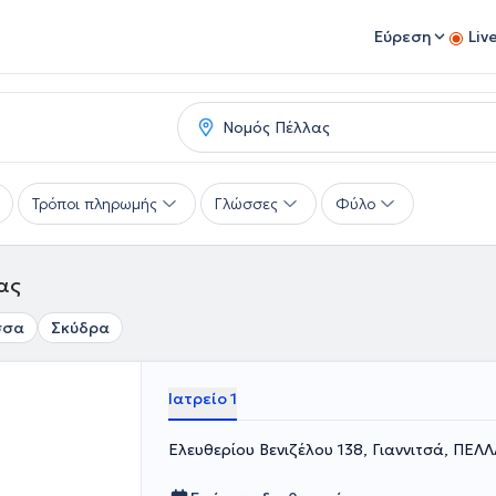
Εύρεση
Liv
Τρόποι πληρωμής
Γλώσσες
Φύλο
ας
σσα
Σκύδρα
Ιατρείο 1
Ελευθερίου Βενιζέλου 138, Γιαννιτσά, ΠΕΛ