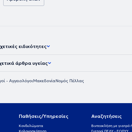
έτει άδεια
πιστημονικό
ων και ομιλίες
χετικές ειδικότητες
χετικά άρθρα υγείας
οί - Αγγειολόγοι
Μακεδονία
Νομός Πέλλας
Παθήσεις/Υπηρεσίες
Αναζητήσεις
Κονδυλώματα
Βιντεοκλήση με γιατρό
Κολονοσκόπηση
Γιατροί ΠΕΔΥ - ΕΟΠΥΥ