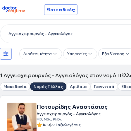
doctoranytime
Είστε ειδικός;
Διαθεσιμότητα
Υπηρεσίες
Εξειδίκευση
1
Αγγειοχειρουργός - Αγγειολόγος στον νομό Πέλλ
Μακεδονία
Νομός Πέλλας
Αριδαία
Γιαννιτσά
Έδε
Ποτουρίδης Αναστάσιος
Αγγειοχειρουργός - Αγγειολόγος
MD, MSc, PhDc
|
10.0
221 αξιολογήσεις