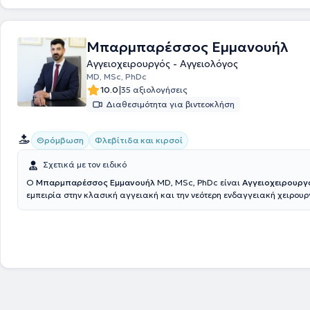
Τέλος, διαθέτοντας αξιόλογη εμπειρία τόσο στην Ελλάδα, όσο και στη 
συμμετέχει στο προεδρείο και ως ομιλητής σε πλήθος διεθνών και ελ
συνεδρίων, ενώ στο ιδιωτικό του ιατρείο παρέχει εξειδικευμένες υπηρε
Μπαρμπαρέσσος Εμμανουήλ
Αγγειοχειρουργικής - Αγγειολογίας στις εξατομικευμένες ανάγκες τω
Αγγειοχειρουργός - Αγγειολόγος
MD, MSc, PhDc
|
10.0
35 αξιολογήσεις
Διαθεσιμότητα για βιντεοκλήση
Θρόμβωση
Φλεβίτιδα και κιρσοί
Σχετικά με τον ειδικό
Ο
Μπαρμπαρέσσος Εμμανουήλ
MD, MSc, PhDc είναι
Αγγειοχειρουρ
εμπειρία στην κλασική αγγειακή και την νεότερη ενδαγγειακή χειρουρ
διατηρεί ιδιωτικό ιατρείο εντός του Ιδιωτικού Πολυϊατρείου Top Meds στην Νέα
Σμύρνη. Είναι απόφοιτος του Πανεπιστημίου Πατρών, ολοκλήρωσε την 
στο Γενικό Νοσοκομείο Αθηνών «Γ. Γεννηματάς» όπου εργάστηκε στην 
επικουρικός επιμελητής. Μετεκπαιδεύτηκε στο Ηνωμένο Βασίλειο, στο 
University Hospital καλύπτοντας ως κέντρο τραύματος και αορτικής ν
νοτιοδυτικό Λονδίνο. Στα πλαίσια του παράλληλου διδακτικού έργου έλ
του άμισθου Κλινικού Λέκτορα από το St George’s University of London
Επιστρέφοντας στην Ελλάδα εργάστηκε ως επικουρικός επιμελητής στ
Πανεπιστημιακό Γενικό Νοσοκομείο Πατρών. Είναι υποψήφιος Διδάκτο