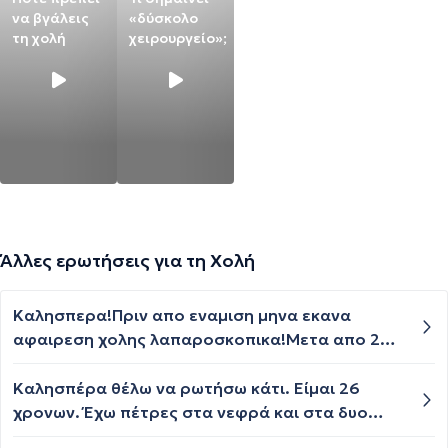
να βγάλεις
«δύσκολο
τη χολή
χειρουργείο»;
Άλλες ερωτήσεις για τη Χολή
Καλησπερα!Πριν απο εναμιση μηνα εκανα
αφαιρεση χολης λαπαροσκοπικα!Μετα απο 2
βδομαδες πηγα στον γαστρεντερολογο μου και
καναμε ξανα επιπλεον αιματολογικες για να
Καλησπέρα θέλω να ρωτήσω κάτι. Είμαι 26
δουμε πως ολα ειναι καλα ,καθοτι εκτος απο
χρονων. Έχω πέτρες στα νεφρά και στα δυο
την πετρα στη χολη ,ειχα φλεγμονη σε ολη την
νεφρά. Έχω νοσηλευτεί 3 φορές και έχω