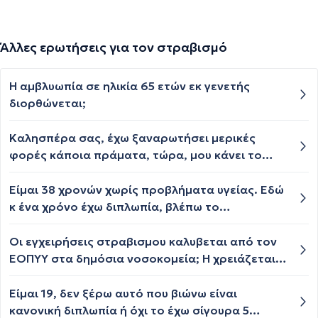
Άλλες ερωτήσεις για τον στραβισμό
Η αμβλυωπία σε ηλικία 65 ετών εκ γενετής
διορθώνεται;
Καλησπέρα σας, έχω ξαναρωτήσει μερικές
φορές κάποια πράματα, τώρα, μου κάνει το
δεξί μάτι ελάχιστη διπλωπία και ελάχιστη θολή
όραση (βλέπω αλλά καταλαβαίνω ότι δεν είναι
Είμαι 38 χρονών χωρίς προβλήματα υγείας. Εδώ
100% καθαρή η όραση, το θαμπό σημείο να
κ ένα χρόνο έχω διπλωπία, βλέπω το
κινείται στο οπτικό πεδίο, άλλες φορές
αντικείμενο να φεύγει προς τα δεξιά στο ίδιο
καθαρίζει αν ανοιγοκλείνω το μάτι και άλλες
επίπεδο με το πραγματικό αντικείμενο. Δεν
Οι εγχειρήσεις στραβισμου καλυβεται από τον
επιμένει, να τεντώνουν τα γράμματα προς τα
χειροτερεύει προς το τέλος της ημέρας κ δεν
ΕΟΠΥΥ στα δημόσια νοσοκομεία; Η χρειάζεται
κάτω, σαν σκιά προς τα κάτω σε γράμματα,
το έχω σε πολύ κοντινές αποστάσεις. Ξεκινάω
να πάω σε ιδιωτικό; Συχνά βλέπω δίπλα αλλά όχι
αριθμούς, αντικείμενα, σαν να βλέπεις 1.5
στα 3-4 μέτρα κ βλέπω δίπλα κ κυρίως με
πάντα.
Είμαι 19, δεν ξέρω αυτό που βιώνω είναι
γράμμα, δεν το κάνει συνεχόμενα, άλλες φορές
δυσκολεύει στην οδήγηση. Με το ένα μάτι
κανονική διπλωπία ή όχι το έχω σίγουρα 5