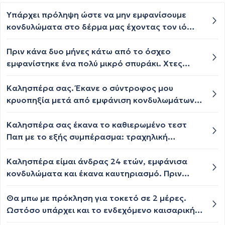
Υπάρχει πρόληψη ώστε να μην εμφανίσουμε
κονδυλώματα στο δέρμα μας έχοντας τον ιό
HPV ..? Είναι υποχρεωτικό ότι θα
εμφανίσουμε..?
Πριν κάνα δυο μήνες κάτω από το όσχεο
εμφανίστηκε ένα πολύ μικρό σπυράκι. Χτες
έκανα μπάνιο έχει μεγαλώσει αρκετά και
φαίνεται άσπρο μέσα σαν να έχει πύον.......
Καλησπέρα σας. Έκανε ο σύντροφος μου
Εννοείται ότι θα πάω στο γιατρό (δερματολόγο
κρυοπηξία μετά από εμφάνιση κονδυλωμάτων.
ή ουρολόγο) απλά επειδή είναι Κυριακή και δε
Μετά από πόσες ημέρες επιτρέπεται η
μπορώ να κλείσω ραντεβού για σήμερα και
σεξουαλική επαφή;
Καλησπέρα σας έκανα το καθιερωμένο τεστ
είμαι λίγο αγχωμένος θα ήθελα κάποιες
Παπ με το εξής συμπέρασμα: τραχηλική
διευκρινίσεις (σε ποιο γιατρό να πάω και τι
ενδοεπιθηλιακη βλάβη ελαφρού έως μετρίου
μπορεί να είναι βάση βιβλιογραφίας)
βαθμού (CIN I-II) και HPV λοίμωξη του τραχήλου.
Καλησπέρα είμαι άνδρας 24 ετών, εμφάνισα
ευχαριστώ.
Και από κάτω με αστερίσκο γράφει
κονδυλώματα και έκανα καυτηριασμό. Πριν
*Υψηλόβαθμη ενδοεπιθηλιακη βλάβη τραχήλου
όμως γίνει η διαδικασία ξυρίστηκα στην
μήτρας (HSIL) * Ταξινόμηση και κατά Bethesda
περιοχή και μάτωσε λίγο, υπάρχει περίπτωση
Θα μπω με πρόκληση για τοκετό σε 2 μέρες.
2014 Να προσθέσω ότι μέχρι τώρα είχα καθαρά
να έχει μολυνθεί το γύρω σημείο και να
Ωστόσο υπάρχει και το ενδεχόμενο καισαρικής
παπ είναι πρώτη φορά που βγαίνει τέτοιο
εμφανίσω ξανά; Επίσης θα μείνει σημάδι μετά
καθώς έχω μολυσματική τέρμινθο. Την έχω