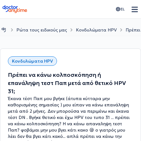
doctoranytime
EL
Ρώτα τους ειδικούς μας
Κονδυλώματα HPV
Πρέπει
Κονδυλώματα HPV
Πρέπει να κάνω κολποσκόπηση ή
επανάληψη τεστ Παπ μετά από θετικό HPV
31;
Έκανα τέστ Παπ μου βγήκε (άτυπα κύτταρα μην
καθορισμένης σημασίας ) μου είπαν να κάνω επανάληψη
μετά από 2 μήνες. Δεν μπορούσα να περιμένω και έκανα
τέστ DN . Βγήκε θετικό και έχω HPV του τυπο 31 .. πρέπει
να κάνω κολποσκόπηση? Η να κάνω απαναληψη τεστ
Παπ? φοβάμαι μην μου βγει κάτι κακο 😪 ο γιατρός μου
λέει δεν θα βγει κάτι κακό.. απλά πρέπει να κάνω την