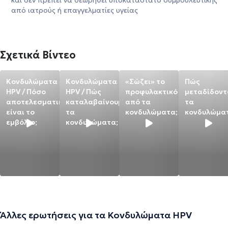
και δεν πρέπει να θεωρηθεί υποκατάστατο συμβουλευτικής
από ιατρούς ή επαγγελματίες υγείας
Σχετικά Βίντεο
Κονδυλώματα
Κονδυλώματα
«Σώζει» το
Πώς
HPV / Πόσο
HPV / Πώς
προφυλακτικό
μεταδίδοντ
αποτελεσματικό
καταλαβαίνουμε
από τα
τα
είναι το
τα
κονδυλώματα;
κονδυλώμα
εμβόλιο;
κονδυλώματα;
Άλλες ερωτήσεις για τα Κονδυλώματα HPV