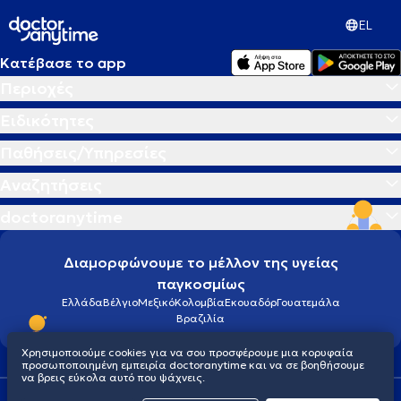
EL
Κατέβασε το app
Περιοχές
Ειδικότητες
Παθήσεις/Υπηρεσίες
Αναζητήσεις
doctoranytime
Διαμορφώνουμε το μέλλον της υγείας
παγκοσμίως
Ελλάδα
Βέλγιο
Μεξικό
Κολομβία
Εκουαδόρ
Γουατεμάλα
Βραζιλία
Χρησιμοποιούμε cookies για να σου προσφέρουμε μια κορυφαία
προσωποποιημένη εμπειρία doctoranytime και να σε βοηθήσουμε
να βρεις εύκολα αυτό που ψάχνεις.
Οροι χρήσης
Cookies
Πολιτική προστασίας προσωπικού απορρήτου