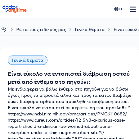
doctoranytime
EL
Ρώτα τους ειδικούς μας
Γενικά θέματα
Είναι εύκολ
Γενικά θέματα
Είναι εύκολο να εντοπιστεί διάβρωση οστού
μετά από ένθεμα στο πηγούνι;
Με ενδιαφέρει να βάλω ένθεμα στο πηγούνι για να δώσω
όγκος προς τα μπροστά αλλά και προς τα κάτω. Διαβάζω
όμως διάφορα άρθρα που προκλήθηκε διάβρωση οστού.
Είναι εύκολο να εντοπιστεί σε περίπτωση που προκληθεί?
https://www.ncbi.nlm.nih.gov/pmc/articles/PMC6110682/
https://www.cureus.com/articles/121548-a-curious-case-
report-should-a-clinician-be-worried-about-bone-
resorption-under-a-chin-augmentation-site#!/
http://www.rbcp.org.br/details/1852/bone-reabsorption-