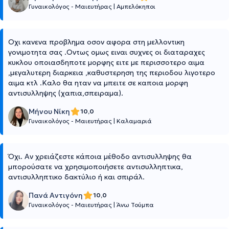
Γυναικολόγος - Μαιευτήρας
|
Αμπελόκηποι
Οχι κανενα προβλημα οσον αφορα στη μελλοντικη
γονιμοτητα σας .Οντως ομως ειναι συχνες οι διαταραχες
κυκλου οποιασδηποτε μορφης ειτε με περισσοτερο αιμα
,μεγαλυτερη διαρκεια ,καθυστερηση της περιοδου λιγοτερο
αιμα κτλ .Καλο θα ηταν να μπειτε σε καποια μορφη
αντισυλληψης (χαπια,σπειραμα).
Μήνου Νίκη
10,0
Γυναικολόγος - Μαιευτήρας
|
Καλαμαριά
Όχι. Αν χρειάζεστε κάποια μέθοδο αντισυλληψης θα
μπορούσατε να χρησιμοποιήσετε αντισυλληπτικα,
αντισυλληπτικο δακτύλιο ή και σπιράλ.
Πανά Αντιγόνη
10,0
Γυναικολόγος - Μαιευτήρας
|
Άνω Τούμπα