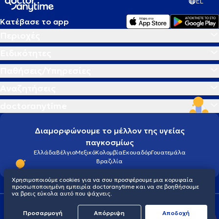
EL
Κατέβασε το app
Περιοχές
Ειδικότητες
Παθήσεις/Υπηρεσίες
Αναζητήσεις
doctoranytime
Διαμορφώνουμε το μέλλον της υγείας
παγκοσμίως
Ελλάδα
Βέλγιο
Μεξικό
Κολομβία
Εκουαδόρ
Γουατεμάλα
Βραζιλία
Χρησιμοποιούμε cookies για να σου προσφέρουμε μια κορυφαία
προσωποποιημένη εμπειρία doctoranytime και να σε βοηθήσουμε
να βρεις εύκολα αυτό που ψάχνεις.
Οροι χρήσης
Cookies
Πολιτική προστασίας προσωπικού απορρήτου
Προσαρμογή
Απόρριψη
Aποδοχή
© 2026 doctoranytime