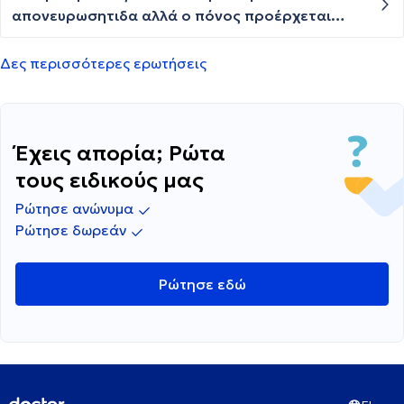
απονευρωσητιδα αλλά ο πόνος προέρχεται
(από πολύ βαθιά) έκανα μαγνητική χωρίς
κανένα εύρημα τι μπορεί να είναι? Και πως
Δες περισσότερες ερωτήσεις
μπορώ να (ψαχτώ)
Έχεις απορία; Ρώτα
τους ειδικούς μας
Ρώτησε ανώνυμα
Ρώτησε δωρεάν
Ρώτησε εδώ