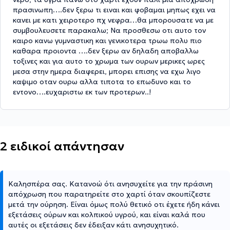
πρασινωπη….δεν ξερω τι ειναι και φοβαμαι μηπως εχει να
κανει με κατι χειροτερο πχ νεφρα…θα μπορουσατε να με
συμβουλευσετε παρακαλω; Να προσθεσω οτι αυτο τον
καιρο κανω γυμναστικη και γενικοτερα τρωω πολυ πιο
καθαρα προιοντα ….δεν ξερω αν δηλαδη αποβαλλω
τοξινες και για αυτο το χρωμα των ουρων μερικες ωρες
μεσα στην ημερα διαφερει, μπορει επισης να εχω λιγο
καψιμο οταν ουρω αλλα τιποτα το επωδυνο και το
εντονο….ευχαριστω εκ των προτερων..!
2 ειδικοί απάντησαν
Καλησπέρα σας. Κατανοώ ότι ανησυχείτε για την πράσινη
απόχρωση που παρατηρείτε στο χαρτί όταν σκουπίζεστε
μετά την ούρηση. Είναι όμως πολύ θετικό οτι έχετε ήδη κάνει
εξετάσεις ούρων και κολπικού υγρού, και είναι καλά που
αυτές οι εξετάσεις δεν έδειξαν κάτι ανησυχητικό.