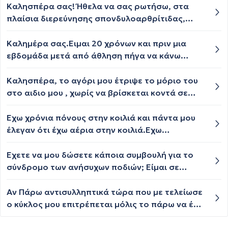
Καλησπέρα σας! Ήθελα να σας ρωτήσω, στα
πλαίσια διερεύνησης σπονδυλοαρθρίτιδας,
υπάρχει περίπτωση μια MRI ΣΣ στα σημεία που
εντοπίζεται ο πόνος, να μην καταφέρει τελικά
Καλημέρα σας.Ειμαι 20 χρόνων και πριν μια
να αναδείξει την ύπαρξη φλεγμονής ενώ αυτή
εβδομάδα μετά από άθληση πήγα να κάνω
υπαρχει; και πόσο συνηθισμένο είναι αυτό; σας
μπάνιο και εκεί εντελώς ξαφνικά έχασα την
ευχαριστώ πολύ!
όραση μου από το ένα μάτι για ένα λεπτό
Καλησπέρα, το αγόρι μου έτριψε το μόριο του
περίπου Δεν είχα άλλα συμπτώματα.Οταν πήγα
στο αιδιο μου , χωρίς να βρίσκεται κοντά σε
στον οφθαλμίατρο λίγο μετά δεν βρήκε κάτι
εκσπερματωση. Υπάρχει πιθανότητα να μείνω
στα μάτια και μου είπε να απευθυνθώ σε
έγκυος?
Έχω χρόνια πόνους στην κοιλιά και πάντα μου
νευρολόγο.Τι μπορεί να συμβαίνει να
έλεγαν ότι έχω αέρια στην κοιλιά.Εχω
ανυσηχησω;
συμπτώματα σπαστικής κολίτιδας και
εναλλαγές δυσκοιλιότητας και διάρροιας.Τι θα
Έχετε να μου δώσετε κάποια συμβουλή για το
μπορούσα να πάρω για να μην έχω πόνους?
σύνδρομο των ανήσυχων ποδιών; Είμαι σε
αδιέξοδο! Ευχαριστώ
Αν Πάρω αντισυλληπτικά τώρα που με τελείωσε
ο κύκλος μου επιτρέπεται μόλις το πάρω να έχω
επαφή ; Κανονικά