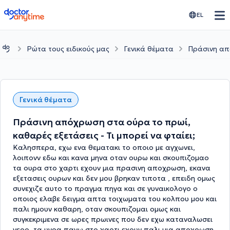
doctoranytime
EL
Ρώτα τους ειδικούς μας
Γενικά θέματα
Πράσινη από
Γενικά θέματα
Πράσινη απόχρωση στα ούρα το πρωί,
καθαρές εξετάσεις - Τι μπορεί να φταίει;
Καλησπερα, εχω ενα θεματακι το οποιο με αγχωνει,
λοιπονν εδω και κανα μηνα οταν ουρω και σκουπιζομαο
τα ουρα στο χαρτι εχουν μια πρασινη αποχρωση, εκανα
εξετασεις ουρων και δεν μου βρηκαν τιποτα , επειδη ομως
συνεχιζε αυτο το πραγμα πηγα και σε γυναικολογο ο
οποιος ελαβε δειγμα απτα τοιχωματα του κολπου μου και
παλι ημουν καθαρη, οταν σκουπιζομαι ομως και
συγκεκριμενα σε ωρες πρωινες που δεν εχω καταναλωσει
νερο, τα υγρα πανω στο χαρτι εχουν παλι μια αποχρωση