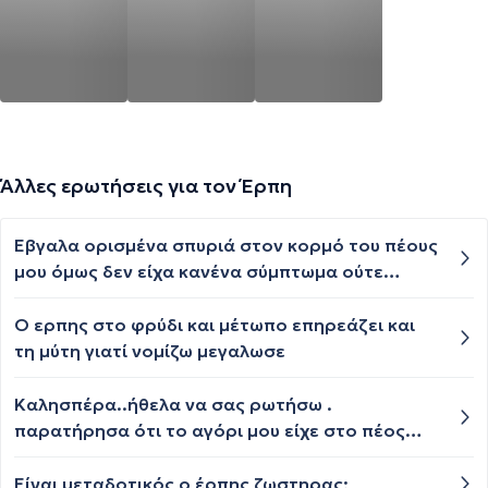
Άλλες ερωτήσεις για τον Έρπη
Έβγαλα ορισμένα σπυριά στον κορμό του πέους
μου όμως δεν είχα κανένα σύμπτωμα ούτε
φαγούρα ούτε πόνο ούτε τίποτα και έφυγε σε 5-
6 μέρες και μου άφησε σημάδια σαν έγκαυμα
Ο ερπης στο φρύδι και μέτωπο επηρεάζει και
,δεν ξέρω τη είναι και ανησυχώ, ευχαριστώ πολύ
τη μύτη γιατί νομίζω μεγαλωσε
Καλησπέρα..ήθελα να σας ρωτήσω .
παρατήρησα ότι το αγόρι μου είχε στο πέος
του ένα σπυράκι σαν κουνούπι και είχε σκάσει
λίγο .μπορεί να ήταν έρπης? Γιατί νομίζω ο
Είναι μεταδοτικός ο έρπης ζωστηρας;