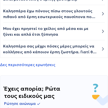
έρπης έχει πολλά σπυράκια μαζί και όχι μόνο
ένα...αυτό το έχει εδώ και εβδομάδα..
Καλησπέρα έχω πόνους πίσω στους γλουτούς
πιθανό από έρπη εσωτερικούς παυσίπονα που
μου έχει γράψει ο γιατρός δεν με ανακουφίζουν
κάνει να συνεχίσω με MOVATEC
Μου έχει πρηστεί το χείλος από μέσα και με
ξύνει και απλά έτσι ξύπνησα
Καλησπέρα σας μέχρι πόσες μέρες μπορείς να
κολλήσεις από κάποιον έρπη ζωστήρα. Γιατί θα
πρέπει να μείνω με μια συνάδελφο στο ίδιο
ξενοδοχείο. Κ θα έχουμε κοινή τουαλέτα όπως
Δες περισσότερες ερωτήσεις
καταλαβαίνετε. Κ έχω άγχος μην κολλήσω.
Έχεις απορία; Ρώτα
τους ειδικούς μας
Ρώτησε ανώνυμα