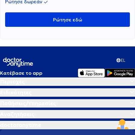
Ρώτησε δωρεάν
Ρώτησε εδώ
EL
Κατέβασε το app
Περιοχές
Ειδικότητες
Παθήσεις/Υπηρεσίες
Αναζητήσεις
doctoranytime