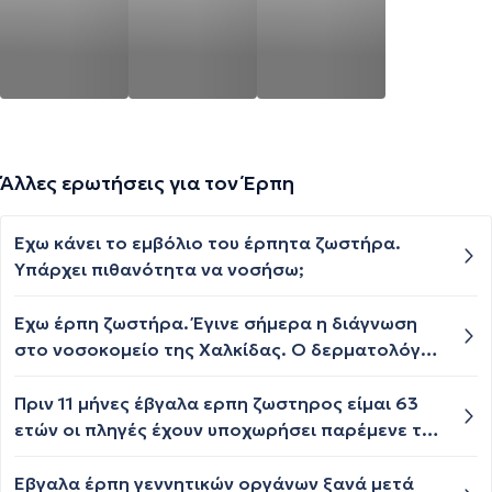
Άλλες ερωτήσεις για τον Έρπη
Έχω κάνει το εμβόλιο του έρπητα ζωστήρα.
Υπάρχει πιθανότητα να νοσήσω;
Έχω έρπη ζωστήρα. Έγινε σήμερα η διάγνωση
στο νοσοκομείο της Χαλκίδας. Ο δερματολόγος
που έκανε τη διάγνωση και μου έδωσε την
φαρμακευτική αγωγή μου εδωσε ένα σαπούνι
Πριν 11 μήνες έβγαλα ερπη ζωστηρος είμαι 63
για πλύσιμο πάνω στα εξανθήματα το vencil
ετών οι πληγές έχουν υποχωρήσει παρέμενε το
septskin σε υγρή μορφή. Θέλω να ρωτήσω αν
μούδιασμα και τώρα ξαναέβαλα σπυράκια με
αυτό ξεπλένετε με νερό.. Είμαι 53 χρονών και
φαγούρα στο ίδιο σημείο γιατί;
Έβγαλα έρπη γεννητικών οργάνων ξανά μετά