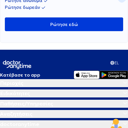
Ρώτησε ανώνυμα
Ρώτησε δωρεάν
Ρώτησε εδώ
EL
Κατέβασε το app
Περιοχές
Ειδικότητες
Παθήσεις/Υπηρεσίες
Αναζητήσεις
doctoranytime