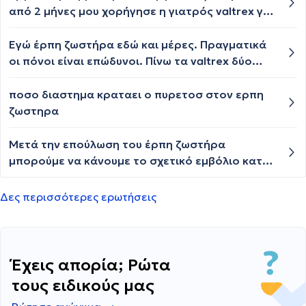
έχω τη νόσο του Berger και παίρνω χάπια για το
από 2 μήνες μου χορήγησε η γιατρός valtrex για
κυκλοφοριακό . Θέλω να ρωτήσω αν είναι από
8 μέρες τν τελευταία μέρα τις αγωγής ενώ είχαν
πολύ άγχος και στρες δουλειάς η' αν συνδέεται
υποχωρήσει τα συμπτώματα ξανά έβγαλα
Εγώ έρπη ζωστήρα εδώ και μέρες. Πραγματικά
με κορονοιο με την ασθενή του μορφή . Κάτι
σπυράκι σε άλλο σημείο συνεχίζω τν αγωγή κ
οι πόνοι είναι επώδυνοι. Πίνω τα valtrex δύο
τέτοιο μου είπαν.
παράλληλα ξανά βγαίνει στο σημείο που είχε
των 500 κάθε 8 ώρες για 7 μέρες. Η δεύτερη
πρώτο βγει. Γτ ενώ είμαι σε αγωγή δν
μέρα σήμερα. Δεν έχω δει καμία διαφορά. Οι
ποσο διαστημα κραταει ο πυρετοσ στον ερπη
σταματάνε να εμφανίζονται; τι άλλο να κάνω;
πόνοι αφόρητοι. Μπορώ να χρησιμοποιήσω και
ζωστηρα
κάποια κρέμα; Ευχαριστώ πολύ
Μετά την επούλωση του έρπη ζωστήρα
μπορούμε να κάνουμε το σχετικό εμβόλιο κατά
του έρπητα ζωστήρα;
Δες περισσότερες ερωτήσεις
Έχεις απορία; Ρώτα
τους ειδικούς μας