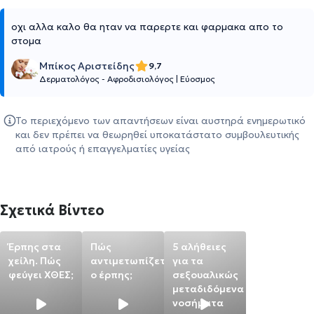
οχι αλλα καλο θα ηταν να παρερτε και φαρμακα απο το
στομα
Μπίκος Αριστείδης
9,7
Δερματολόγος - Αφροδισιολόγος
|
Εύοσμος
Το περιεχόμενο των απαντήσεων είναι αυστηρά ενημερωτικό
και δεν πρέπει να θεωρηθεί υποκατάστατο συμβουλευτικής
από ιατρούς ή επαγγελματίες υγείας
Σχετικά Βίντεο
Έρπης στα
Πώς
5 αλήθειες
χείλη. Πώς
αντιμετωπίζεται
για τα
φεύγει ΧΘΕΣ;
ο έρπης;
σεξουαλικώς
μεταδιδόμενα
νοσήματα