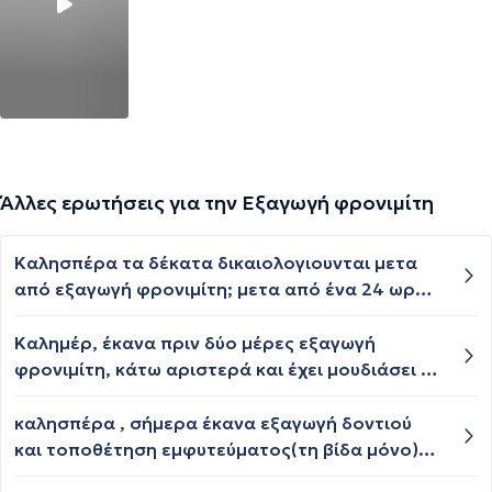
Άλλες ερωτήσεις για την Εξαγωγή φρονιμίτη
Καλησπέρα τα δέκατα δικαιολογιουνται μετα
από εξαγωγή φρονιμίτη; μετα από ένα 24 ωρο
από την εξαγωγή εχω δέκατα και πρηξιμο
φυσικα
Καλημέρ, έκανα πριν δύο μέρες εξαγωγή
φρονιμίτη, κάτω αριστερά και έχει μουδιάσει το
πηγούνι μου με γαργαλάει επίσης έχει μουλιάσει
το χείλος μου. Θα περάσει γνωρίζεται θ είναι
καλησπέρα , σήμερα έκανα εξαγωγή δοντιού
μόνιμη η βλάβη, υπάρχει περίπτωση να
και τοποθέτηση εμφυτεύματος(τη βίδα μόνο)
εξαπλωθεί το μούδιασμα και στην υπόλοιπη
και αύριο πετάω με αεροπλάνο , θα υπάρχει