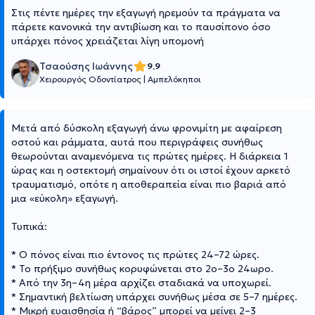
Στις πέντε ημέρες την εξαγωγή ηρεμούν τα πράγματα να
πάρετε κανονικά την αντιβίωση και το παυσίπονο όσο
υπάρχει πόνος χρειάζεται λίγη υπομονή
Τσαούσης Ιωάννης
9,9
Χειρουργός Οδοντίατρος
|
Αμπελόκηποι
Μετά από δύσκολη εξαγωγή άνω φρονιμίτη με αφαίρεση
οστού και ράμματα, αυτά που περιγράφεις συνήθως
θεωρούνται αναμενόμενα τις πρώτες ημέρες. Η διάρκεια 1
ώρας και η οστεκτομή σημαίνουν ότι οι ιστοί έχουν αρκετό
τραυματισμό, οπότε η αποθεραπεία είναι πιο βαριά από
μια «εύκολη» εξαγωγή.
Τυπικά:
* Ο πόνος είναι πιο έντονος τις πρώτες 24–72 ώρες.
* Το πρήξιμο συνήθως κορυφώνεται στο 2ο–3ο 24ωρο.
* Από την 3η–4η μέρα αρχίζει σταδιακά να υποχωρεί.
* Σημαντική βελτίωση υπάρχει συνήθως μέσα σε 5–7 ημέρες.
* Μικρή ευαισθησία ή “βάρος” μπορεί να μείνει 2–3