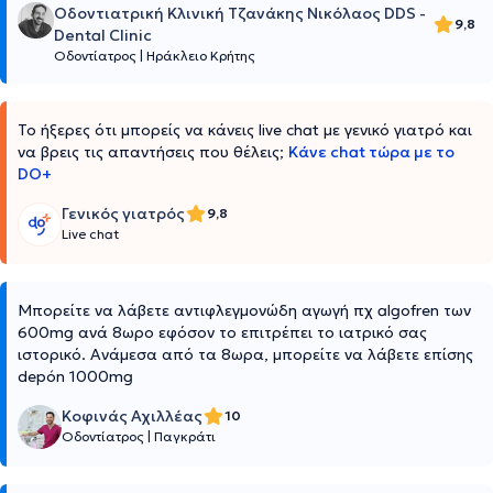
Οδοντιατρική Κλινική Τζανάκης Νικόλαος DDS -
9,8
Dental Clinic
Οδοντίατρος
|
Ηράκλειο Κρήτης
Το ήξερες ότι μπορείς να κάνεις live chat με γενικό γιατρό και
να βρεις τις απαντήσεις που θέλεις;
Κάνε chat τώρα με το
DO+
Γενικός γιατρός
9,8
Live chat
Μπορείτε να λάβετε αντιφλεγμονώδη αγωγή πχ algofren των
600mg ανά 8ωρο εφόσον το επιτρέπει το ιατρικό σας
ιστορικό. Ανάμεσα από τα 8ωρα, μπορείτε να λάβετε επίσης
depón 1000mg
Κοφινάς Αχιλλέας
10
Οδοντίατρος
|
Παγκράτι