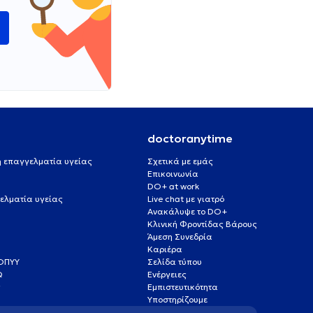
ώ
doctoranytime
 ή επαγγελματία υγείας
Σχετικά με εμάς
Επικοινωνία
DO+ at work
ελματία υγείας
Live chat με γιατρό
Ανακάλυψε το DO+
Κλινική Φροντίδας Βάρους
Άμεση Συνεδρία
Καριέρα
ΕΟΠΥΥ
Σελίδα τύπου
Q
Ενέργειες
ς
Εμπιστευτικότητα
Υποστηρίζουμε