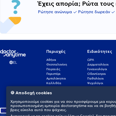
Έχεις απορία; Ρώτα τους 
Ρώτησε ανώνυμα
Ρώτησε δωρεάν
Περιοχές
Ειδικότητες
Αθήνα
ΩΡΛ
EL
Θεσσαλονίκη
Δερματολόγοι
Πειραιάς
Γυναικολόγοι
Περιστέρι
Οδοντίατροι
Αμπελόκηποι
Παθολόγοι
Καλλιθέα
Ψυχολόγοι
Πάτρα
Οφθαλμίατροι
🍪 Αποδοχή cookies
Γλυφάδα
Ενδοκρινολόγοι
Νίκαια
Ουρολόγοι
Χρησιμοποιούμε cookies για να σου προσφέρουμε μια κορυ
Νέα Σμύρνη
Καρδιολόγοι
προσωποποιημένη εμπειρία doctoranytime και να σε βοηθή
βρεις εύκολα αυτό που ψάχνεις.