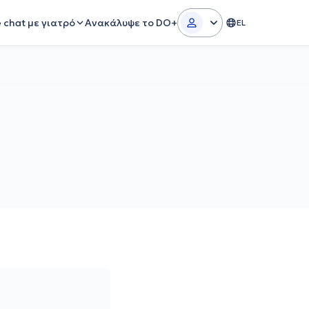
e chat με γιατρό
Ανακάλυψε το DO+
EL