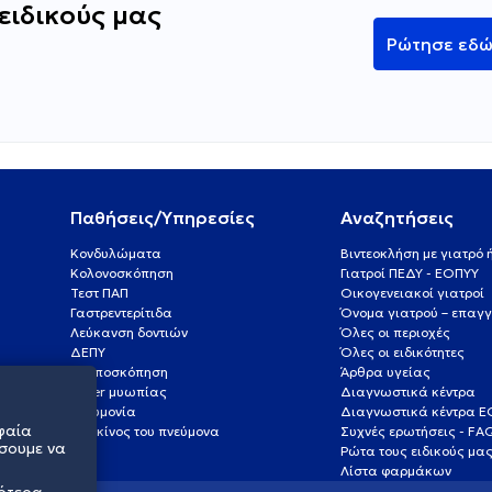
ειδικούς μας
Ρώτησε εδ
Παθήσεις/Υπηρεσίες
Αναζητήσεις
Κονδυλώματα
Βιντεοκλήση με γιατρό
Κολονοσκόπηση
Γιατροί ΠΕΔΥ - ΕΟΠΥΥ
Τεστ ΠΑΠ
Οικογενειακοί γιατροί
Γαστρεντερίτιδα
Όνομα γιατρού – επαγγ
Λεύκανση δοντιών
Όλες οι περιοχές
ΔΕΠΥ
Όλες οι ειδικότητες
Κολποσκόπηση
Άρθρα υγείας
Laser μυωπίας
Διαγνωστικά κέντρα
Πνευμονία
Διαγνωστικά κέντρα 
φαία
Καρκίνος του πνεύμονα
Συχνές ερωτήσεις - FA
σουμε να
Ρώτα τους ειδικούς μα
Λίστα φαρμάκων