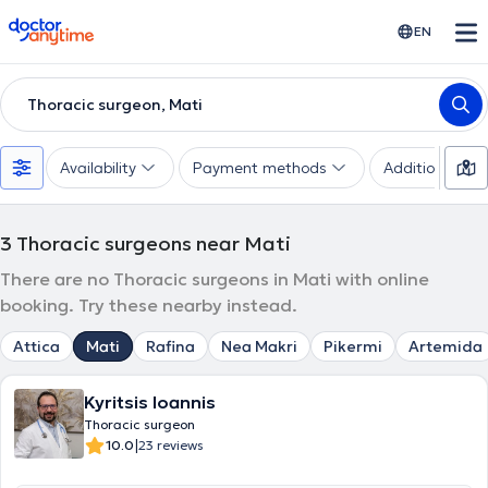
doctoranytime
EN
Thoracic surgeon, Mati
Availability
Payment methods
Additional filte
3
Thoracic surgeons near Mati
There are no Thoracic surgeons in Mati with online
booking. Try these nearby instead.
Attica
Mati
Rafina
Nea Makri
Pikermi
Artemida
Kyritsis Ioannis
Thoracic surgeon
|
10.0
23 reviews