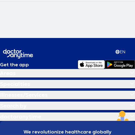
EN
Get the app
Areas
Specialties
Illnesses/Services
Search by
doctoranytime
We revolutionize healthcare globally