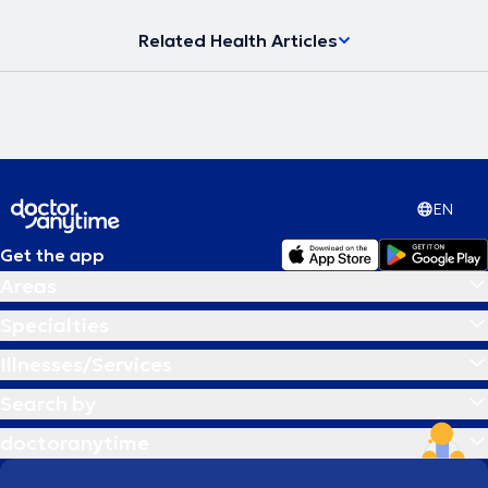
arthroscopic reconstruction of the lateral ulnar collateral ligament.
His expertise also includes multi-ligament knee injuries beyond just
Related Health Articles
the cruciate ligaments, as well as knee osteotomies aimed at
delaying arthroplasty in younger patients.
EN
Get the app
Areas
Specialties
Illnesses/Services
Search by
doctoranytime