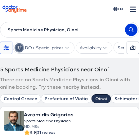
doctoranytime
EN
Sports Medicine Physician, Oinoi
DO+ Special prices
Availability
Services
5
Sports Medicine Physicians near Oinoi
There are no Sports Medicine Physicians in Oinoi with
online booking. Try these nearby instead.
Central Greece
Prefecture of Viotia
Oinoi
Schimatari
Avramidis Grigorios
Sports Medicine Physician
MD, MSc
|
9.9
31 reviews