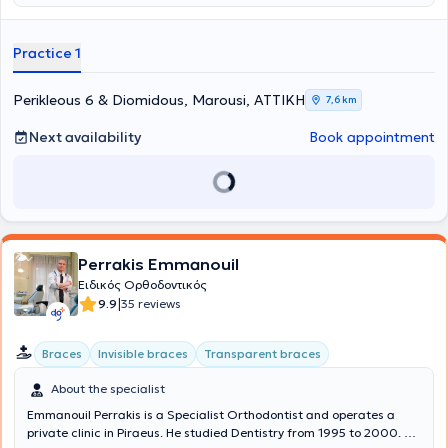
εξατομικευμένο σχεδιασμό θεραπείας και αξιοποίηση όλων των
σύγχρονων ψηφιακών τεχνολογιών, με έμφαση στα άριστα
αποτελέσματα και την ανθρώπινη προσέγγιση.
Practice 1
Perikleous 6 & Diomidous, Marousi, ΑΤΤΙΚΗ
7,6 km
Next availability
Book appointment
Perrakis Emmanouil
Ειδικός Ορθοδοντικός
|
9.9
35 reviews
Braces
Invisible braces
Transparent braces
About the specialist
Emmanouil Perrakis is a Specialist Orthodontist and operates a
private clinic in Piraeus. He studied Dentistry from 1995 to 2000. He