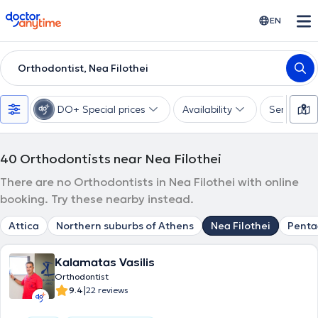
doctoranytime
EN
Orthodontist, Nea Filothei
DO+ Special prices
Availability
Services
40
Orthodontists near Nea Filothei
There are no Orthodontists in Nea Filothei with online
booking. Try these nearby instead.
Attica
Northern suburbs of Athens
Nea Filothei
Pent
Kalamatas Vasilis
Orthodontist
|
9.4
22 reviews