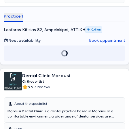
Practice 1
Leoforos Kifisias 82, Ampelokipoi, ΑΤΤΙΚΗ
0,6 km
Next availability
Book appointment
Dental Clinic Marousi
Orthodontist
|
9.9
3 reviews
About the specialist
Marousi Dental Clinic
is a dental practice based in Marousi. In a
comfortable environment, a wide range of dental services are
provided for all ages by specialized Orthodontists. The most
advanced orthodontic treatment techniques are adopted with
Visit