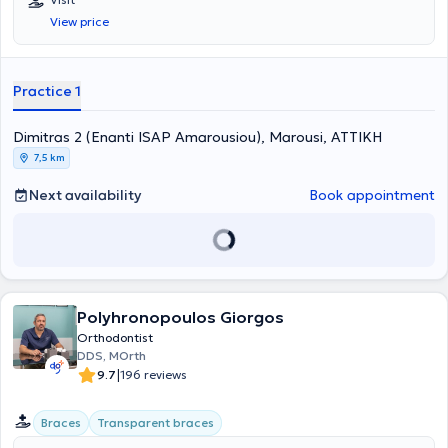
systems such as Eline, Incognito (Lingual/Invisible Orthodontics),
View price
Invisalign, K-Line, and CA aligners (Clear Orthodontic Aligners). A
primary concern is the implementation of solutions fully tailored to
the needs of the patients.
Practice 1
Dimitras 2 (Enanti ISAP Amarousiou), Marousi, ΑΤΤΙΚΗ
7,5 km
Next availability
Book appointment
Polyhronopoulos Giorgos
Orthodontist
DDS, MOrth
|
9.7
196 reviews
Braces
Transparent braces