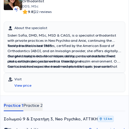
Orthodontist
DDS, MSc
|
9.8
22 reviews
About the specialist
Sideri Sofia,
DMD, MSc, MSD & CAGS,
is a specialist orthodontist
with private practices in Neo Psychiko and Anixi, continuing the
family tradition since 1983.
Trained in the United States, certified by the American Board of
Orthodontics (ABO), and an Invisalign provider, she offers digitally
designed treatments for children, adolescents, and adults: fixed
Our philosophy is based on responsibility, personalized treatment
and aesthetic braces as well as clear aligners.
plans, and proper guidance in a friendly and calm environment. Our
team combines experience and modern techniques to ensure that
Contact us to discuss the treatment plan that suits your smile!
every treatment is conducted with care and respect for the needs
of each patient, providing safety, care, and confidence at every
Visit
stage of orthodontic therapy.
View price
Practice 1
Practice 2
Σολωμού 9 & Στρατήγη 3, Neo Psychiko, ΑΤΤΙΚΗ
1,5 km