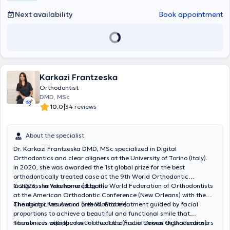
Next availability
Book appointment
Karkazi Frantzeska
Orthodontist
DMD, MSc
|
10.0
34 reviews
About the specialist
Dr. Karkazi Frantzeska DMD, MSc specialized in Digital
Orthodontics and clear aligners at the University of Torino (Italy).
In 2020, she was awarded the 1st global prize for the best
orthodontically treated case at the 9th World Orthodontic
Congress in Yokohama (Japan).
In 2023, she was honored by the World Federation of Orthodontists
at the American Orthodontic Conference (New Orleans) with the
Changing Lives Award (Lee W. Graber).
The doctor focuses on orthodontic treatment guided by facial
proportions to achieve a beautiful and functional smile that
harmonizes with the rest of the face (Facial Driven Orthodontics).
The clinic is equipped with one of the first intraoral digital scanners