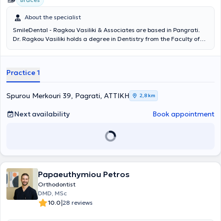
About the specialist
SmileDental - Ragkou Vasiliki & Associates are based in Pangrati.
Dr. Ragkou Vasiliki holds a degree in Dentistry from the Faculty of
Dentistry at Comenius University in Slovakia. She has extensive
experience in aesthetic dentistry and has managed numerous
orthodontic cases using methods such as the Inman Aligner, the
Practice 1
Damon system, and the Invisalign procedure. Currently, she
operates in her private clinic, where her dual aim is to maintain or
restore the patient's oral health and to provide the most beautiful
Spurou Merkouri 39, Pagrati, ΑΤΤΙΚΗ
2,8 km
smile by offering services including whitening, porcelain veneers, all-
ceramic crowns, bonding, cleaning, radiography, root canal
Next availability
Book appointment
treatment, extractions, treatment of gingivitis and periodontitis,
dental implants (maxilla), prosthetics, resin and porcelain veneers,
surgical extraction of impacted wisdom teeth, fillings, and fluoride
treatment. Additionally, she collaborates with orthodontist
Giakoumakis Pinelopi, who is specialized in the Invisible Orthodontics
method and is a regular member of the European Orthodontic
Society.
Papaeuthymiou Petros
Orthodontist
DMD, MSc
|
10.0
28 reviews