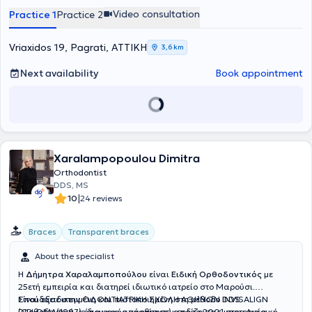
Video consultation
Practice 1
Practice 2
Vriaxidos 19, Pagrati, ΑΤΤΙΚΗ
3,6 km
Next availability
Book appointment
Xaralampopoulou Dimitra
Orthodontist
DDS, MS
|
10
24 reviews
Braces
Transparent braces
About the specialist
Η
Δήμητρα Χαραλαμποπούλου
είναι
Ειδική Ορθοδοντικός
με
25ετή εμπειρία και διατηρεί ιδιωτικό ιατρείο στο Μαρούσι.
Σπούδασε στην ΟΔΟΝΤΙΑΤΡΙΚΗ ΣΧΟΛΗ ΑΘΗΝΩΝ DDS
Είναι εξειδικευμένη και πιστοποιημένη στη μέθοδο INVISALIGN
DIPLOMA(1997) όπου και αποφοίτησε κερδίζοντας υποτροφία
(Ορθοδοντική με διαφανής νάρθηκες) απο το 2001 στην Αμερική