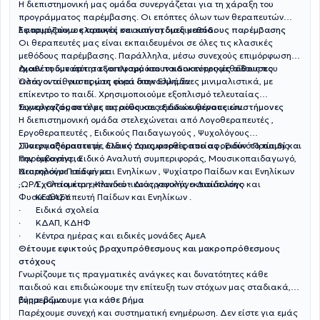
Η διεπιστημονική μας ομάδα συνεργάζεται για τη χάραξη του
προγράμματος παρέμβασης. Οι επόπτες όλων των θεραπευτών
λειτουργούν ως αρωγοί σε αυτή τη διαδικασία.
Εφαρμόζουμε κλασικές και καινοτόμες μεθόδους παρέμβασης
Οι θεραπευτές μας είναι εκπαιδευμένοι σε όλες τις κλασικές
μεθόδους παρέμβασης. Παράλληλα, μέσω συνεχούς επιμόρφωσης,
έχουν τη δυνατότητα να εφαρμόσουν καινοτόμες μεθόδους που
Διαθέτουμε άρτιο εξοπλισμό και παιδοκεντρικές αίθουσες
εισάγονται για πρώτη φορά στην Ελλάδα.
Όλες οι αίθουσες μας είναι διακοσμημένες μινιμαλιστικά, με
επίκεντρο το παιδί. Χρησιμοποιούμε εξοπλισμό τελευταίας
τεχνολογίας σε όλες τις αίθουσες ειδικών θεραπειών.
Συνεργαζόμαστε με ιατρούς και εξειδικευμένους επιστήμονες
Η διεπιστημονική ομάδα στελεχώνεται από Λογοθεραπευτές ,
Εργοθεραπευτές , Ειδικούς Παιδαγωγούς , Ψυχολόγους
, Παιγνιοθεραπευτή , Ειδικό Δραματοθεραπείας , Ειδικό Πρώιμης
Συνεργαζόμαστε με όλους τους φορείς που αφορούν το παιδί και
Παρέμβασης , Ειδικό Αναλυτή συμπεριφοράς, Μουσικοπαιδαγωγό,
την οικογένεια
Νευρολόγο Παίδων και Ενηλίκων , Ψυχίατρο Παίδων και Ενηλίκων
Διατηρούμε επαφή με:
,ΩΡΛ , Οπτομέτρη ,Κλινικό - Διατροφολόγο Διαιτολόγο και
· Σχολεία και εκπαιδευτικούς γενικής εκπαίδευσης
Φυσικοθεραπευτή Παίδων και Ενηλίκων .
· ΚΕΔΑΣΥ
· Ειδικά σχολεία
· ΚΔΑΠ, ΚΔΗΦ
· Κέντρα ημέρας και ειδικές μονάδες ΑμεΑ
Θέτουμε εφικτούς βραχυπρόθεσμους και μακροπρόθεσμους
στόχους
Γνωρίζουμε τις πραγματικές ανάγκες και δυνατότητες κάθε
παιδιού και επιδιώκουμε την επίτευξη των στόχων μας σταδιακά,
βήμα-βήμα.
Ενημερώνουμε για κάθε βήμα
Παρέχουμε συνεχή και συστηματική ενημέρωση. Δεν είστε για εμάς