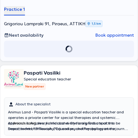
διαδικασία, έχοντας πιστοποίηση Microsoft Educator.
Practice 1
Grigoriou Lampraki 91, Piraeus, ΑΤΤΙΚΗ
1,5 km
Next availability
Book appointment
Paspati Vasiliki
Special education teacher
New partner
About the specialist
Animus Land - Paspati Vasiliki is a special education teacher and
operates a private center for special therapies and systemic
approach in Aigaleo, Animus Land. She is a graduate of the
At
Animus Land
, every child and every family find a space to be
Department of Philosophy, Education, and Psychology at the
heard, to feel, to flourish. Play and psychotherapy become a journey
University of Ioannina, has received postgraduate specialization in
of discovery and connection. At Animus Land, not only the child is