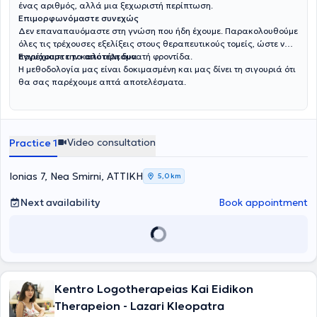
ένας αριθμός, αλλά μια ξεχωριστή περίπτωση.
Επιμορφωνόμαστε συνεχώς
Δεν επαναπαυόμαστε στη γνώση που ήδη έχουμε. Παρακολουθούμε
όλες τις τρέχουσες εξελίξεις στους θεραπευτικούς τομείς, ώστε να
παρέχουμε την καλύτερη δυνατή φροντίδα.
Εγγυόμαστε το αποτέλεσμα
Η μεθοδολογία μας είναι δοκιμασμένη και μας δίνει τη σιγουριά ότι
θα σας παρέχουμε απτά αποτελέσματα.
Video consultation
Practice 1
Ionias 7, Nea Smirni, ΑΤΤΙΚΗ
5,0 km
Next availability
Book appointment
Kentro Logotherapeias Kai Eidikon
Therapeion - Lazari Kleopatra