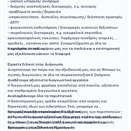
– νοητική υστέρηση/ σύνδρομα
– διάχυτες αναπτυξιακές διαταραχές, π.χ. αυτισμός
-προβλήματα ακοής/ βαρηκοΐα
-υπερκινητικότητα , δυσκολίες συγκέντρωσης/ διάσπαση προσοχής
- ΔΕΠΥ
– ψυχοκινητική καθυστέρηση / διαταραχές κινητικών δεξιοτήτων
– νευρολογικές διαταραχές, π.χ. εγκεφαλικά επεισόδια,
κρανιοεγκεφαλικές κακώσεις. Παρέχουμε συνεδρίες ατομικές ,
ομαδικές , κατοίκον και online. Συνεργαζόμαστε με όλα τα
ασφαλιστικά ταμεία.
Η εμπειρία, το ενδιαφέρον μας για τα παιδιά και η επιστημονική
μας εξειδίκευση κάνουν τη διαφορά
Είμαστε Ειδικοί στην Διάγνωση
Διοχετεύουμε την πείρα και την εξειδίκευσή μας στο να θέτουμε τις
σωστές διαγνώσεις σε όλα τα νευροαναπτυξιακά ζητήματα.
Διαθέτουμε αξιόπιστα διαγνωστικά εργαλεία
Η διαγνωστική μας φαρέτρα αποτελείται από ποικίλα, αξιόπιστα
και σταθμισμένα διαγνωστικά εργαλεία.
Αναλαμβάνουμε όλα τα περιστατικά
Η διεπιστημονική μας ομάδα απαρτίζεται από ιατρούς και
θεραπευτές όλων των ειδικοτήτων. Έτσι, μπορούμε να
αντιμετωπίσουμε αποτελεσματικά όλο το εύρος των περιστατικών –
Εφαρμόζουμε Εξατομικευμένη Παρέμβαση
από μια απλή φωνολογική δυσκολία μέχρι σπάνια ή μη σύνδρομα
Κάθε παιδί αντιμετωπίζεται ως ξεχωριστή περίπτωση, ανάλογα με
(π.χ. Down, Turner, Prader-Willi), εγκεφαλική παράλυση, μυϊκές
τις ανάγκες, τις αδυναμίες, αλλά και τα προτερήματά του.
δυστροφίες, μεταβολικά νοσήματα κ.ά.
Χρησιμοποιούμε Ολιστική Προσέγγιση