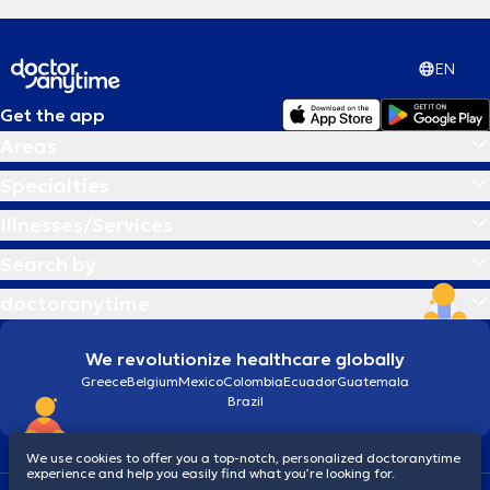
EN
Get the app
Areas
Specialties
Illnesses/Services
Search by
doctoranytime
We revolutionize healthcare globally
Greece
Belgium
Mexico
Colombia
Ecuador
Guatemala
Brazil
We use cookies to offer you a top-notch, personalized doctoranytime
experience and help you easily find what you’re looking for.