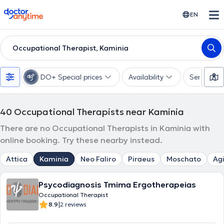
doctoranytime
EN
Occupational Therapist, Kaminia
DO+ Special prices
Availability
Services
40
Occupational Therapists near Kaminia
There are no Occupational Therapists in Kaminia with
online booking. Try these nearby instead.
Attica
Kaminia
Neo Faliro
Piraeus
Moschato
Agi
Psycodiagnosis Tmima Ergotherapeias
Occupational Therapist
|
8.9
2 reviews