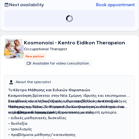
Next availability
Book appointment
Kosmonoisi - Kentro Eidikon Therapeion
Occupational Therapist
New partner
Available for video consultation
About the specialist
Το
Κέντρο Μάθησης και Ειδικών Θεραπειών
Κοσμονόηση
βρίσκεται στην Νέα Σμύρνη. Ιδρυτής και επιστημονικά
υπεύθυνος είναι ο Παιδίατρος – Ομοιοπαθητικός Αναπτυξιολόγος
Στο φιλικό και πλήρως εξοπλισμένο περιβάλλον του
Κέντρου
Παναγιώτης Λάιος. Το Κέντρο Ειδικών Θεραπειών στελεχώνεται
Μάθησης και Ειδικών Θεραπειών Κοσμονόηση
καλύπτεται ένα
από άρτια καταρτισμένους θεραπευτές με πολυετή εμπειρία .
ευρύ φάσμα διαταραχών:
– προβλήματα λόγου, ομιλίας και επικοινωνίας
– ειδικές μαθησιακές δυσκολίες
– δυσλεξία
– τραυλισμός
– προβλήματα μάθησης/ κατανόησης