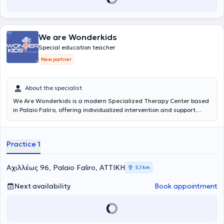
where she dealt with cases of aphasia, dysarthria, apraxia,
dysphagia, and voice disorders in adult patients. Finally, her articles
are published online on informative websites and portals; she
collaborates with the charitable organization "Friends of the Child"
We are Wonderkids
and is a member of the Association of Speech-Language
Pathologists and Speech Therapists of Greece.
Special education teacher
New partner
About the specialist
We Are Wonderkids
is a modern
Specialized Therapy Center
based
in Palaio Faliro, offering individualized intervention and support
services for children and adolescents. The center's philosophy is
founded on the belief that every child possesses unique potential,
which can be realized through scientifically validated approaches,
Practice 1
empathy, and collaboration with the family. The goal is to create a
safe and supportive environment where each child can develop at
their own pace and build the foundation for a balanced and
Αχιλλέως 96, Palaio Faliro, ΑΤΤΙΚΗ
5,1 km
creative trajectory.
Next availability
Book appointment