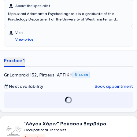
About the specialist
Mpouziani Adamantia Psychodiagnosis is a graduate of the
Psychology Department of the University of Westminster and
operates her private practice – Psychological Center
"Psychodiagnosis" in the Piraeus area. Additionally, she specializes
Visit
in Cognitive Behavioral Therapy and particularly in the "Applied
View price
Behaviour Analysis - ABA – Lovaas" program for children with
autism. Ms. Mpouziani Adamantia, Psychologist, provides all
necessary counseling services related to Cognitive Behavioral
Therapy, Parent Counseling, Marriage Counseling, Addictions,
Practice 1
Special Education and Learning Difficulties, Speech Therapy,
Occupational Therapy, Autism – Early Intervention, Behavioral
Therapy, as well as Programs for children with special needs -
Gr.Lampraki 132, Piraeus, ΑΤΤΙΚΗ
1,5 km
AMEA.
Next availability
Book appointment
"Λόγου Χάριν" Ρούσσου Βαρβάρα
Occupational Therapist