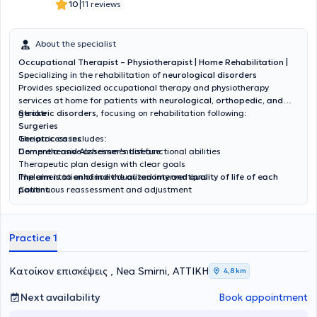
|
10
11 reviews
Kapodistrian University of Athens (EKPA). He has 15 years of
experience in Greece and England as a Speech Therapist, Special
Educator, and Kindergarten Teacher, engaging with various
About the specialist
disorders that primarily or secondarily result in learning problems,
such as dyslexia, dyscalculia, dysorthography, dysgraphia, learning
Occupational Therapist – Physiotherapist | Home Rehabilitation |
difficulties, developmental disorders, various syndromes, intellectual
Specializing in the rehabilitation of
neurological disorders
disability, environmental deprivation, as well as emotional disorders.
Provides specialized occupational therapy and physiotherapy
services at home for patients with
neurological, orthopedic, and
geriatric disorders
Stroke
, focusing on rehabilitation following:
Surgeries
Geriatric cases
The process includes:
Dementia and Alzheimer's disease
Comprehensive assessment of functional abilities
Therapeutic plan design with clear goals
Implementation of individualized interventions
The aim is to enhance the autonomy and quality of life of each
Continuous reassessment and adjustment
patient.
Practice 1
Κατοίκον επισκέψεις , Nea Smirni, ΑΤΤΙΚΗ
4,8 km
Next availability
Book appointment