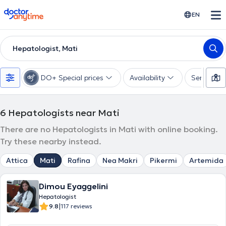
doctoranytime
EN
Hepatologist, Mati
DO+ Special prices
Availability
Services
6
Hepatologists near Mati
There are no Hepatologists in Mati with online booking.
Try these nearby instead.
Attica
Mati
Rafina
Nea Makri
Pikermi
Artemida
Dimou Eyaggelini
Hepatologist
|
9.8
117 reviews