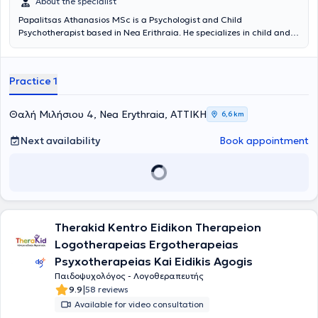
About the specialist
Papalitsas Athanasios MSc is a Psychologist and Child
Psychotherapist based in Nea Erithraia. He specializes in child and
adolescent psychotherapy, parent counseling, and group
psychoeducation programs. His office is a modern and welcoming
space for psychological support, designed to provide every
Practice 1
individual with the opportunity to freely express their thoughts,
emotions, and difficulties.
Θαλή Μιλήσιου 4, Nea Erythraia, ΑΤΤΙΚΗ
6,6 km
Next availability
Book appointment
Therakid Kentro Eidikon Therapeion
Logotherapeias Ergotherapeias
Psyxotherapeias Kai Eidikis Agogis
Παιδοψυχολόγος - Λογοθεραπευτής
|
9.9
58 reviews
Available for video consultation