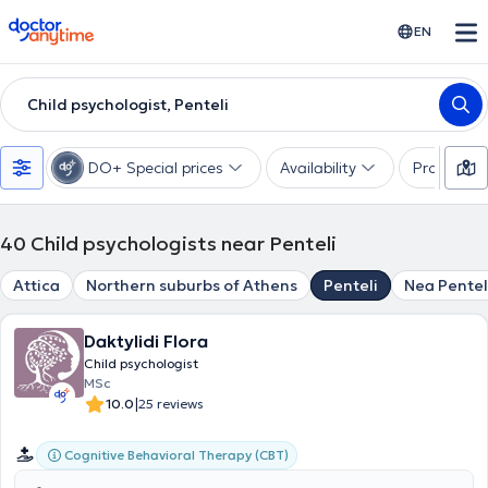
doctoranytime
EN
Child psychologist, Penteli
DO+ Special prices
Availability
Profession
40
Child psychologists near Penteli
Attica
Northern suburbs of Athens
Penteli
Nea Pentel
Daktylidi Flora
Child psychologist
MSc
|
10.0
25 reviews
Cognitive Behavioral Therapy (CBT)