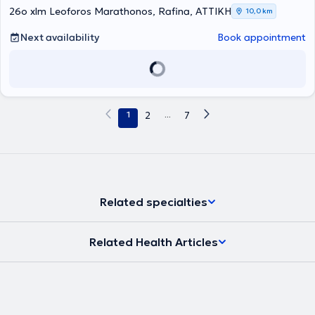
Therapy, Occupational Therapy, Special Education, Child
26o xlm Leoforos Marathonos, Rafina, ΑΤΤΙΚΗ
10,0 km
Psychological Intervention, specialized gymnastics, parental
support, and English for learning difficulties.
Next availability
Book appointment
1
2
...
7
Related specialties
Related Health Articles