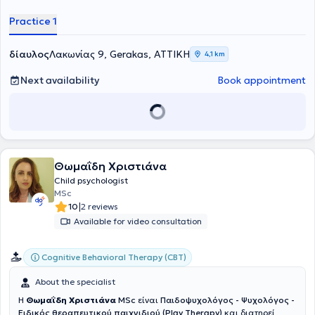
and understanding their own and others' emotions, particularly
benefit from these psychoeducational programs.
Practice 1
δίαυλος
Λακωνίας 9, Gerakas, ΑΤΤΙΚΗ
4,1 km
Next availability
Book appointment
Θωμαΐδη Χριστιάνα
Child psychologist
MSc
|
10
2 reviews
Available for video consultation
Cognitive Behavioral Therapy (CBT)
About the specialist
Η
Θωμαΐδη Χριστιάνα
MSc
είναι
Παιδοψυχολόγος - Ψυχολόγος -
Ειδικός θεραπευτικού παιχνιδιού (Play Therapy)
και διατηρεί