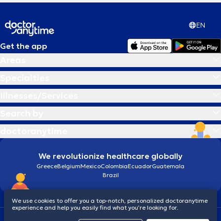
EN
Get the app
Areas
Specialties
Illnesses/Services
Search by
doctoranytime
We revolutionize healthcare globally
Greece
Belgium
Mexico
Colombia
Ecuador
Guatemala
Brazil
We use cookies to offer you a top-notch, personalized doctoranytime
experience and help you easily find what you’re looking for.
Terms and conditions
Cookies
doctoranytime: Data Protection Policy