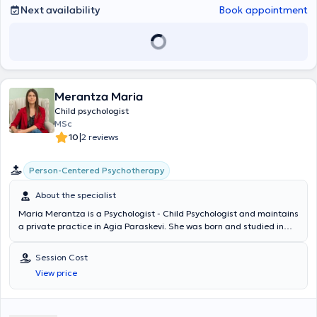
Psychotherapy and Counseling, providing services to adults,
Next availability
Book appointment
children, and adolescents.
Merantza Maria
Child psychologist
MSc
|
10
2 reviews
Person-Centered Psychotherapy
About the specialist
Maria Merantza is a Psychologist - Child Psychologist and maintains
a private practice in Agia Paraskevi. She was born and studied in
Athens. She holds a degree in Psychology from Panteion University
and is a graduate of the Master's Program in Child Psychology (MSc
Session Cost
in the Psychology of Child Development) at the University of Central
View price
Lancashire, UK. Additionally, she completed a three-year training
program in Person-Centered Counseling/Psychotherapy, earning a
Postgraduate Diploma in Person Centered
Counselling/Psychotherapy from ICPS College in collaboration with