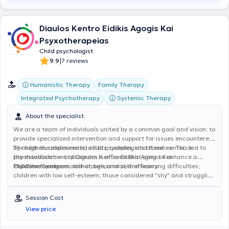
Diaulos Kentro Eidikis Agogis Kai
Psyxotherapeias
Child psychologist
|
9.9
7 reviews
Humanistic Therapy
Family Therapy
Integrated Psychotherapy
Systemic Therapy
About the specialist
We are a team of individuals united by a common goal and vision: to
provide specialized intervention and support for issues encountered
by children, adolescents, adults, couples, and families. This led to
Through the experienced child psychologists at our center, a
the establishment of Diaulos Kentro Eidikis Agogis Kai
psychoeducational program is offered that aims to enhance a
Psyxotherapeias.
child's self-esteem, self-image, and self-efficacy.
Children facing emotional, behavioral, and learning difficulties;
children with low self-esteem; those considered "shy" and struggling
to integrate into small or larger social groups; children and
adolescents diagnosed with specific learning and/or
Session Cost
communication difficulties, developmental disorders; those
View price
experiencing family adversities (such as divorce, illness, loss); and,
more generally, children who have difficulty recognizing, expressing,