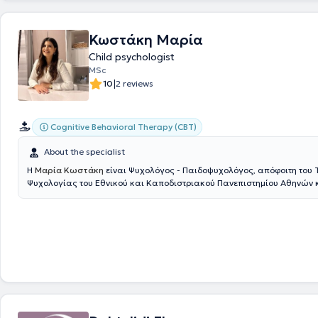
Mental Health Consultant and Human Resources Manager. Furthermor
served as a Mental Health Consultant - Psychotherapist in therapy de
the Center for Applied Psychotherapy and Counseling, providing service
Κωστάκη Μαρία
children, and adolescents.
Child psychologist
MSc
|
10
2 reviews
Cognitive Behavioral Therapy (CBT)
About the specialist
Η
Μαρία Κωστάκη
είναι Ψυχολόγος - Παιδοψυχολόγος, απόφοιτη του
Ψυχολογίας του Εθνικού και Καποδιστριακού Πανεπιστημίου Αθηνών κ
άδεια ασκήσεως επαγγέλματος. Έχει ολοκληρώσει τις μεταπτυχιακές
στο πρόγραμμα «Ψυχική Υγεία και Ψυχιατρική Παιδιών και Εφήβων» τ
Ιατρικής του ΕΚΠΑ, όπου εξειδίκευσε τις γνώσεις της σε ζητήματα που
παιδική και εφηβική ηλικία.Ειδικεύεται στη Γνωσιακή Συμπεριφορική
μέσω του εκπαιδευτικού προγράμματος που παρακολούθησε στο Κέντ
Εφαρμοσμένης Ψυχοθεραπείας και Συμβουλευτικής, όπου ενίσχυσε πε
κατάρτισή της και στην ψυχοθεραπεία ενηλίκων. Στο πλαίσιο της συν
επαγγελματικής της ανάπτυξης στην Ψυχολογία, έχει παρακολουθήσε
σεμινάρια σχετικά με την ανάλυση παιδικού ιχνογραφήματος, τη χορή
νοημοσύνης WISC-V, καθώς και άλλες θεματικές που αφορούν την ψυ