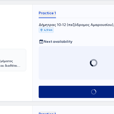
e, she has
partments at
s to adults,
Practice 1
Δήμητρας 10-12 (πεζόδρομος Αμαρουσίου),
4,9 km
Next availability
 Τμήματος
αι διαθέτει
 της σπουδές
ου Τμήματος
 αφορούν την
 Ψυχοθεραπεία,
ρο
Book appointment
ραιτέρω την
εχούς
ι επιμορφωτικά
γηση του τεστ
χική