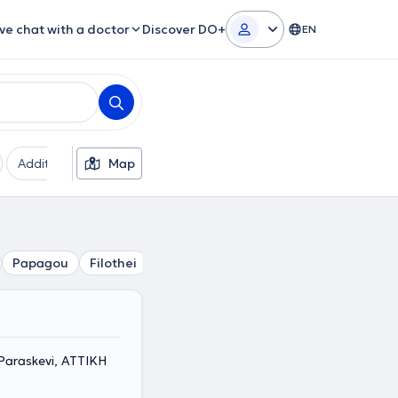
ive chat with a doctor
Discover DO+
EN
Additional filters
Map
Languages
Insurances
Ge
Papagou
Filothei
Psychiko
Marousi
Melissia
Nea
 Paraskevi, ΑΤΤΙΚΗ