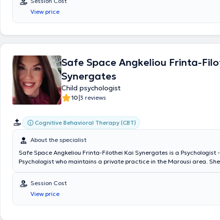
Session Cost
adversities (such as divorce, illness, loss); and, more generally, childr
View price
difficulty recognizing, expressing, and understanding their own and ot
particularly benefit from these psychoeducational programs.
Safe Space Angkeliou Frinta-Filo
Synergates
Child psychologist
|
10
3 reviews
Cognitive Behavioral Therapy (CBT)
About the specialist
Safe Space Angkeliou Frinta-Filothei Kai Synergates is a Psychologist -
Psychologist who maintains a private practice in the Marousi area. She 
distinguished graduate of Psychology, with honors, from the University
London, and holds a master's degree in Clinical and Developmental Ch
Session Cost
from the University of Central Lancashire. Additionally, she has special
View price
Cognitive Behavioral Psychotherapy following four years of training at 
Applied Psychotherapy and Counseling. Throughout her professional ca
worked in companies within the Pharmaceutical sector and clinical res