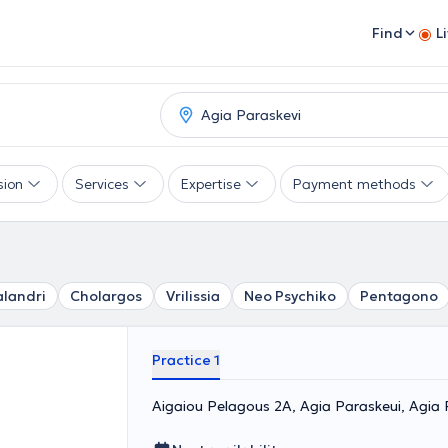
Find
L
sion
Services
Expertise
Payment methods
landri
Cholargos
Vrilissia
Neo Psychiko
Pentagono
Practice 1
Aigaiou Pelagous 2A, Agia Paraskeui, Agia