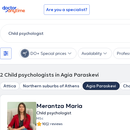
doctoranytime
Are you a specialist?
DO+ Special prices
Availability
Profes
2
Child psychologists in Agia Paraskevi
Attica
Northern suburbs of Athens
Agia Paraskevi
Cha
Merantza Maria
Child psychologist
MSc
|
10
2 reviews