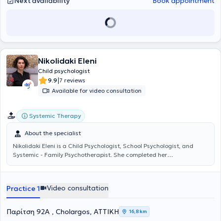
Next availability
Book appointment
Nikolidaki Eleni
Child psychologist
|
9.9
7 reviews
Available for video consultation
Systemic Therapy
About the specialist
Nikolidaki Eleni
is a Child Psychologist, School Psychologist, and
Systemic - Family Psychotherapist. She completed her
undergraduate studies in Psychology at the National and
Kapodistrian University of Athens. Additionally, she trained in
Synthetic – Systemic and Family Psychotherapy (SY.MO.SY.TH) at
Video consultation
Practice 1
the Laboratory for the Investigation of Human Relations.
Concurrently, she holds certifications in Special Education from the
University of Patras, in the Psychology of Children's Drawing from
Παρίτση 92Α , Cholargos, ΑΤΤΙΚΗ
16,8 km
the Hellenic Open University, and in School Psychology from the