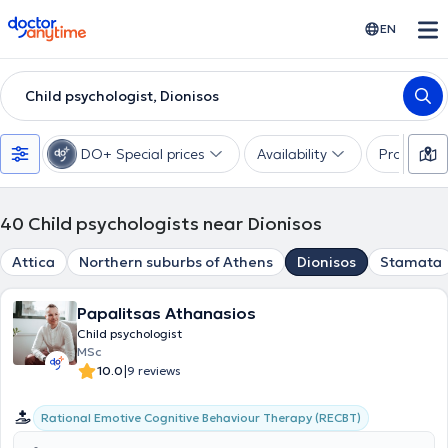
doctoranytime
EN
Child psychologist, Dionisos
DO+ Special prices
Availability
Profession
40
Child psychologists near Dionisos
Attica
Northern suburbs of Athens
Dionisos
Stamata
Papalitsas Athanasios
Child psychologist
MSc
|
10.0
9 reviews
Rational Emotive Cognitive Behaviour Therapy (RECBT)