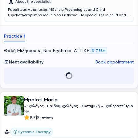
About the specialist
Papalitsas Athanasios MSc is a Psychologist and Child
Psychotherapist based in Nea Erithraia. He specializes in child and
adolescent psychotherapy, parent counseling, and group
psychoeducation programs. His office is a modern and welcoming
space for psychological support, designed to provide every
Practice 1
individual with the opportunity to freely express their thoughts,
emotions, and difficulties.
Θαλή Μιλήσιου 4, Nea Erythraia, ΑΤΤΙΚΗ
7,8 km
Next availability
Book appointment
Mpaloti Maria
Ψυχολόγος - Παιδοψυχολόγος - Συστημική Ψυχοθεραπεύτρια
MA
|
9.7
9 reviews
Systemic Therapy