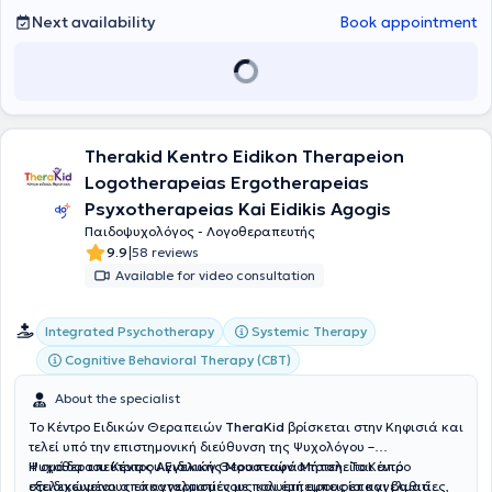
Next availability
Book appointment
Therakid Kentro Eidikon Therapeion
Logotherapeias Ergotherapeias
Psyxotherapeias Kai Eidikis Agogis
Παιδοψυχολόγος - Λογοθεραπευτής
|
9.9
58 reviews
Available for video consultation
Integrated Psychotherapy
Systemic Therapy
Cognitive Behavioral Therapy (CBT)
About the specialist
Το Κέντρο Ειδικών Θεραπειών
TheraKid
βρίσκεται στην Κηφισιά και
τελεί υπό την επιστημονική διεύθυνση της Ψυχολόγου –
Ψυχοθεραπεύτριας
Η ομάδα του Κέντρου Ειδικών Θεραπειών αποτελείται από
Αγγελικής Μουσταφά Μήτση
. Το Κέντρο
στελεχώνεται από καταρτισμένους και έμπειρους επαγγελματίες,
εξειδικευμένους επαγγελματίες με πολυετή εμπειρία και βαθιά