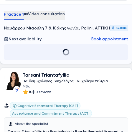
στη σχολική ηλικία και η εκπαίδευση ενηλίκων.
εκπαίδευσης μέσω κοινωνικών και εκπαιδευτικών οργανισμών.
την ψυχική υγεία των παιδιών και την προστασία ευάλωτων
κοινωνικών ομάδων. Με επίκεντρο τις ανάγκες κάθε παιδιού και
Video consultation
Practice 1
οικογένειας, προσφέρει εξατομικευμένη υποστήριξη με στόχο την
ενίσχυση της συναισθηματικής ανάπτυξης, της ανθεκτικότητας και
της ψυχικής ευημερίας.
Ναυάρχου Μιαούλη 7 & Ιθάκης γωνία, Pallini, ΑΤΤΙΚΗ
13,8 km
Next availability
Book appointment
Tarsani Triantafyllio
Παιδοψυχολόγος -Ψυχολόγος - Ψυχοθεραπεύτρια
MSc
|
10
10 reviews
Cognitive Behavioral Therapy (CBT)
Acceptance and Commitment Therapy (ACT)
About the specialist
Tarsani Triantafyllio is a
Psychologist - Psychotherapist
licensed to