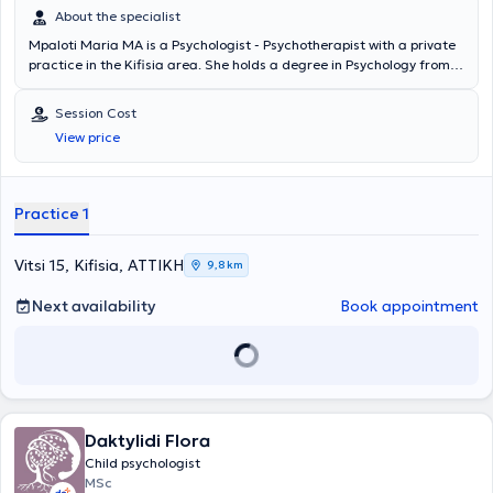
About the specialist
Mpaloti Maria MA is a Psychologist - Psychotherapist with a private
practice in the Kifisia area. She holds a degree in Psychology from
Panteion University and postgraduate studies from the University of
Nottingham, UK. She has specialized in the systemic approach,
Session Cost
following extensive training at AKMA (Athens Center for the Study of
View price
Man). The Psychologist has participated in European conferences
and has many years of experience in psychotherapy for adolescents
and adults, as well as in group and family therapy.
Practice 1
Vitsi 15, Kifisia, ΑΤΤΙΚΗ
9,8 km
Next availability
Book appointment
Daktylidi Flora
Child psychologist
MSc