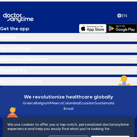
EN
Get the app
Areas
Specialties
Illnesses/Services
Search by
doctoranytime
We revolutionize healthcare globally
Greece
Belgium
Mexico
Colombia
Ecuador
Guatemala
Brazil
We use cookies to offer you a top-notch, personalized doctoranytime
experience and help you easily find what you’re looking for.
Terms and conditions
Cookies
doctoranytime: Data Protection Policy