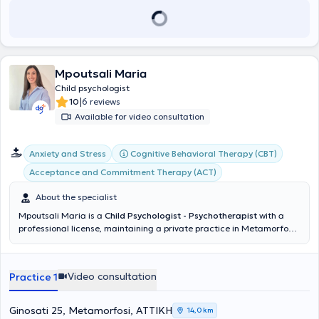
Mpoutsali Maria
Child psychologist
|
10
6 reviews
Available for video consultation
Cognitive Behavioral Therapy (CBT)
Anxiety and Stress
Acceptance and Commitment Therapy (ACT)
About the specialist
Mpoutsali Maria is a
Child Psychologist - Psychotherapist
with a
professional license, maintaining a private practice in Metamorfosi.
She conducts both in-person and online sessions. She provides
psychotherapeutic services to adults, children, adolescents, and
parents. She holds a degree from the Department of Psychology at
Video consultation
Practice 1
the University of Crete and a postgraduate degree in "Clinical
Interventions in Addictions" from the same university. Additionally,
she has specialized in "Cognitive Behavioral Therapy (CBT) for
Ginosati 25, Metamorfosi, ΑΤΤΙΚΗ
14,0 km
Adults" at the Center for Applied Psychotherapy and Counseling