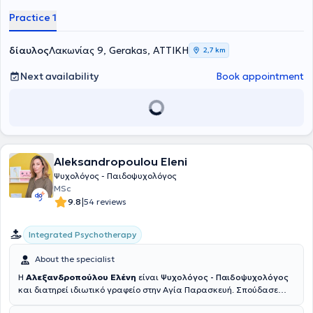
benefit from these psychoeducational programs.
Practice 1
δίαυλος
Λακωνίας 9, Gerakas, ΑΤΤΙΚΗ
2,7 km
Next availability
Book appointment
Aleksandropoulou Eleni
Ψυχολόγος - Παιδοψυχολόγος
MSc
|
9.8
54 reviews
Integrated Psychotherapy
About the specialist
Η
Αλεξανδροπούλου Ελένη
είναι
Ψυχολόγος - Παιδοψυχολόγος
και διατηρεί ιδιωτικό γραφείο στην Αγία Παρασκευή. Σπούδασε
Ψυχολογία BSc (First Class Hons) στο Πανεπιστήμιο UCLan του