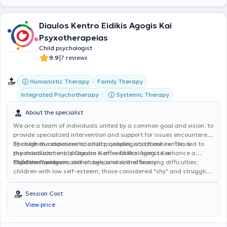
Diaulos Kentro Eidikis Agogis Kai
Psyxotherapeias
Child psychologist
|
9.9
7 reviews
Humanistic Therapy
Family Therapy
Integrated Psychotherapy
Systemic Therapy
About the specialist
We are a team of individuals united by a common goal and vision: to
provide specialized intervention and support for issues encountered
by children, adolescents, adults, couples, and families. This led to
Through the experienced child psychologists at our center, a
the establishment of Diaulos Kentro Eidikis Agogis Kai
psychoeducational program is offered that aims to enhance a
Psyxotherapeias.
child's self-esteem, self-image, and self-efficacy.
Children facing emotional, behavioral, and learning difficulties;
children with low self-esteem; those considered "shy" and struggling
to integrate into small or larger social groups; children and
adolescents diagnosed with specific learning and/or
Session Cost
communication difficulties, developmental disorders; those
View price
experiencing family adversities (such as divorce, illness, loss); and,
more generally, children who have difficulty recognizing, expressing,
and understanding their own and others' emotions, particularly