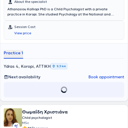
About the specialist
Athanasiou Kalliopi PhD is a Child Psychologist with a private
practice in Koropi. She studied Psychology at the National and
Kapodistrian University of Athens and later earned a Doctorate in
Medicine (PhD) from the same academic institution. She has also
Session Cost
specialized in Special Education. She has worked as a Psychologist
View price
at the Skopelos Health Center and at the Adolescent Health Unit
(MEY) of the "P. & A. Kyriakou" Children's Hospital, gaining
significant clinical experience. Finally, she specializes in anxiety
disorders, parental counseling, and Cognitive Behavioral
Practice 1
Psychotherapy.
Ydras 4, Koropi, ΑΤΤΙΚΗ
9,3 km
Next availability
Book appointment
Θωμαΐδη Χριστιάνα
Child psychologist
MSc