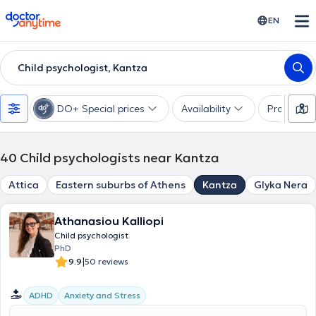
doctoranytime
EN
Child psychologist, Kantza
DO+ Special prices
Availability
Profession
40
Child psychologists near Kantza
Attica
Eastern suburbs of Athens
Kantza
Glyka Nera
Athanasiou Kalliopi
Child psychologist
PhD
|
9.9
50 reviews
ADHD
Anxiety and Stress