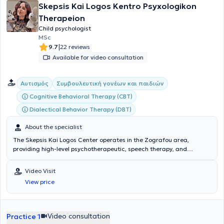
Skepsis Kai Logos Kentro Psyxologikon
Therapeion
Child psychologist
MSc
|
9.7
22 reviews
Available for video consultation
Αυτισμός
Συμβουλευτική γονέων και παιδιών
Cognitive Behavioral Therapy (CBT)
Dialectical Behavior Therapy (DBT)
About the specialist
The Skepsis Kai Logos Center operates in the Zografou area,
providing high-level psychotherapeutic, speech therapy, and
occupational therapy services to children and adults. The scientific
director of the center is Clinical Psychologist - Occupational
Video Visit
Therapist Skepsis Kai Logos Kentro Psyxologikon Therapeion, with
View price
studies in Psychology and Child Psychology, Cognitive Behavioral
Therapy, as well as Special Education & Training. Additionally, he
possesses extensive experience, having worked both privately and in
various facilities for children and adults. The center is staffed with
Video consultation
Practice 1
experienced and specialized personnel consisting of Psychologists,