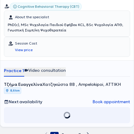
πραγματοποιεί συναντήσεις συμβουλευτικής θεραπείας με γονείς,
Cognitive Behavioral Therapy (CBT)
καθώς και ατομικές συνεδρίες με ενήλικες, παιδιά και εφήβους
που αντιμετωπίζουν δυσκολίες σε ένα ευρύ φάσμα διαταραχών,
About the specialist
όπως νευροαναπτυξιακές διαταραχές, αγχώδεις διαταραχές,
PhD(c), MSc Ψυχολογία Παιδιού Εφήβου KCL, BSc Ψυχολογία ΑΠΘ,
συναισθηματικές δυσκολίες και προβλήματα συμπεριφοράς.
Γνωστική Συμπ/κη Ψυχοθεραπεία
Session Cost
View price
Video consultation
Practice 1
Τζήμα Ευαγγελίνα
Χατζηκώστα 8Β , Ampelokipoi, ΑΤΤΙΚΗ
8,6 km
Next availability
Book appointment