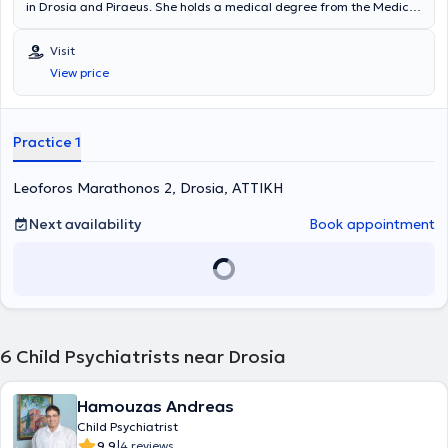
in Drosia and Piraeus. She holds a medical degree from the Medical
School of Democritus University of Thrace and has received training
in systemic and family therapy at the Family Therapy Unit of the
Visit
Psychiatric Hospital of Attica. Additionally, she has worked in the
View price
Child Psychiatry Clinic of the General Hospital of Piraeus "Tzaneio"
and has a special focus on pervasive developmental disorders. In
her private practice, she provides specialized services and manages
a wide range of conditions.
Practice 1
Leoforos Marathonos 2, Drosia, ΑΤΤΙΚΗ
Next availability
Book appointment
6
Child Psychiatrists near Drosia
Hamouzas Andreas
Child Psychiatrist
|
9.9
4 reviews