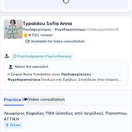
Psychiatry Society.
Typaldou Sofia Anna
Παιδοψυχίατρος - Ψυχοθεραπεύτρια
(Child psychiatrist)
|
9.7
32 reviews
Available for video consultation
Psychodynamic Psychotherapy
About the specialist
Η
Σοφία-Άννα Τυπάλδου
είναι
Παιδοψυχίατρος -
Ψυχοθεραπεύτρια
Παιδιών και Εφήβων. Σπούδασε στην Ιατρική
Σχολή Θεσσαλίας, στη Λάρισα. Εκπλήρωσε την υπηρεσία υπαίθρου
στο Κ.Υ. Φαρσάλων. Έκανε μέρος της ειδικότητάς της στην
Ψυχιατρική Ενηλίκων στο Ψ.Ν.Θ. στη Θεσσαλονικη. Κατόπιν
Video consultation
Practice 1
εργάστηκε ως ειδικευόμενη στη Ψυχιατρική Ενηλίκων στο
Πανεπιστημιακό Νοσοκομειό της Γενεύης στην Ελβετία. Στη συνέχεια
ολοκλήρωσε την ειδικότητα της Παιδοψυχιατρικής στο
Λεωφόρος Κηφισίας 118Α (είσοδος από Ιατρίδου), Panormou,
Πανεπιστημιακό Νοσοκομείο της Λοζάνης (CHUV). Με τον τίτλο
ΑΤΤΙΚΗ
ειδικότητας Ψυχιάτρου Παιδιών και Εφήβων, αλλά και
16,3 km
Ψυχοθεραπεύτριας Ψυχοδυναμικής κατεύθυνσης, εργάστηκε για