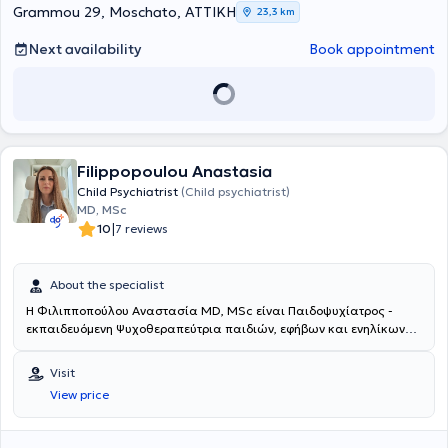
Grammou 29, Moschato, ΑΤΤΙΚΗ
23,3 km
Next availability
Book appointment
Filippopoulou Anastasia
Child Psychiatrist
(Child psychiatrist)
MD, MSc
|
10
7 reviews
About the specialist
Η Φιλιπποπούλου Αναστασία MD, MSc είναι Παιδοψυχίατρος -
εκπαιδευόμενη Ψυχοθεραπεύτρια παιδιών, εφήβων και ενηλίκων
και διατηρεί ιδιωτικό ιατρείο στην Ηλιούπολη. Αποφοίτησε από την
Ιατρική Σχολή του Εθνικού και Καποδιστριακού Πανεπιστημίου
Visit
Αθηνών και στη συνέχεια της απονεμήθηκε με άριστα
View price
μεταπτυχιακός τίτλος σπουδών (MSc) στη «Διασυνδετική
Ψυχιατρική - Απαρτιωμένη Φροντίδα Σωματικής και Ψυχικής
Υγείας» από το ίδιο τμήμα. Ειδικεύθηκε στην Πανεπιστημιακή