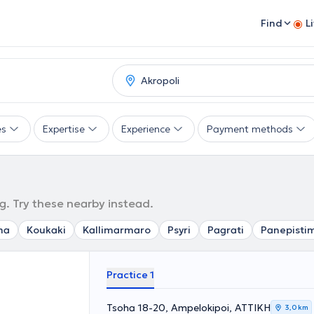
Find
L
es
Expertise
Experience
Payment methods
g. Try these nearby instead.
ma
Koukaki
Kallimarmaro
Psyri
Pagrati
Panepisti
Practice 1
Tsoha 18-20, Ampelokipoi, ΑΤΤΙΚΗ
3,0 km