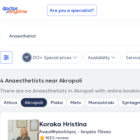
doctoranytime
Are you a specialist?
DO+ Special prices
Availability
Servic
4
Anaesthetists near Akropoli
There are no Anaesthetists in Akropoli with online bookin
Attica
Akropoli
Plaka
Mets
Monastiraki
Syntag
Koraka Hristina
Αναισθησιολόγος - Ιατρείο Πόνου
|
10
12 reviews