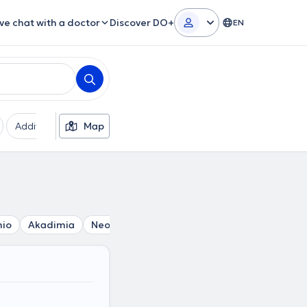
ive chat with a doctor
Discover DO+
EN
Additional filters
Map
Languages
Insurances
Ge
mio
Akadimia
Neos Kosmos
Thiseio
Athens
Omono