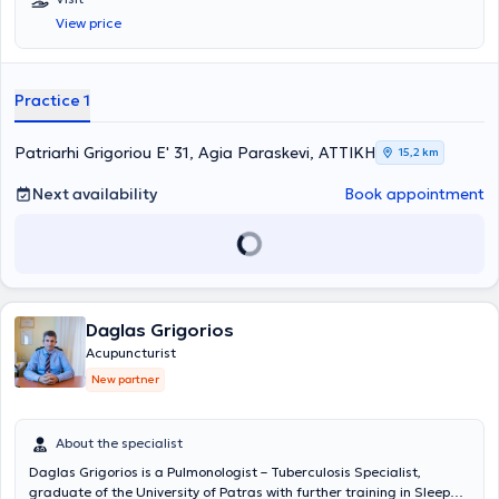
from the Medical School of Novi Sad. He possesses extensive
View price
experience and training in the field and has collaborated with
teams from the Greek Super League, providing his services.
Furthermore, he specializes in neurological and musculoskeletal
rehabilitation, as well as sports injuries.
Practice 1
Patriarhi Grigoriou E' 31, Agia Paraskevi, ΑΤΤΙΚΗ
15,2 km
Next availability
Book appointment
Daglas Grigorios
Acupuncturist
New partner
About the specialist
Daglas Grigorios is a Pulmonologist – Tuberculosis Specialist,
graduate of the University of Patras with further training in Sleep