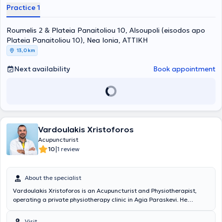
currently a collaborator at "Hygeia" Hospital with extensive
Practice 1
experience in managing pathological diseases and in the
application of Medical Acupuncture. Additionally, he is a member of
Roumelis 2 & Plateia Panaitoliou 10, Alsoupoli (eisodos apo
the Educational Institute of Acupuncture of Greece and a founding
member of the Academy of Auricular Neuromodulation.
Plateia Panaitoliou 10), Nea Ionia, ΑΤΤΙΚΗ
13,0 km
Next availability
Book appointment
Vardoulakis Xristoforos
Acupuncturist
|
10
1 review
About the specialist
Vardoulakis Xristoforos is an Acupuncturist and Physiotherapist,
operating a private physiotherapy clinic in Agia Paraskevi. He
studied Physiotherapy at the Technological Educational Institute of
Athens and holds a master's degree (MSc) in Sports Physiotherapy
Visit