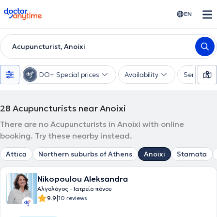
doctoranytime
EN
Acupuncturist, Anoixi
DO+ Special prices
Availability
Services
28
Acupuncturists near Anoixi
There are no Acupuncturists in Anoixi with online
booking. Try these nearby instead.
Attica
Northern suburbs of Athens
Anoixi
Stamata
Nikopoulou Aleksandra
Αλγολόγος - Ιατρείο πόνου
|
9.9
10 reviews