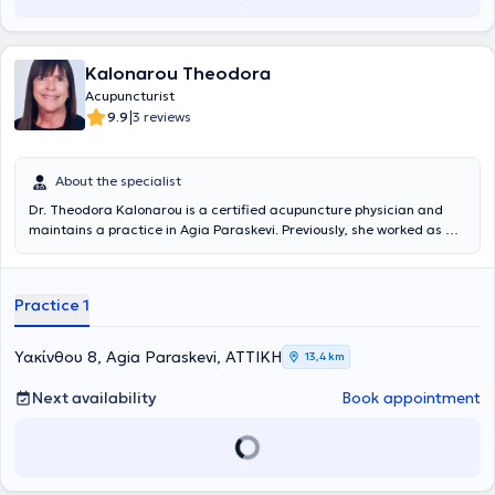
Kalonarou Theodora
Acupuncturist
|
9.9
3 reviews
About the specialist
Dr. Theodora Kalonarou is a certified acupuncture physician and
maintains a practice in Agia Paraskevi. Previously, she worked as an
oral surgeon for many years in the United States, thereby combining
extensive healthcare experience with a passion for holistic care. She
is a graduate of the prestigious Dental School of the National and
Practice 1
Kapodistrian University of Athens and has also been certified as an
acupuncture physician through the most advanced postgraduate
acupuncture training program in Greece, AcuScience. She has
Υακίνθου 8, Agia Paraskevi, ΑΤΤΙΚΗ
13,4 km
completed numerous hours of educational conferences organized in
the United Kingdom, Canada, and the USA. Fluent in both English
Next availability
Book appointment
and Greek, and with a deep understanding of cross-cultural
medical practices, her approach ensures that every patient feels
understood and respected. The combination of Greek heritage and
global expertise creates a unique care experience tailored to
individual needs.