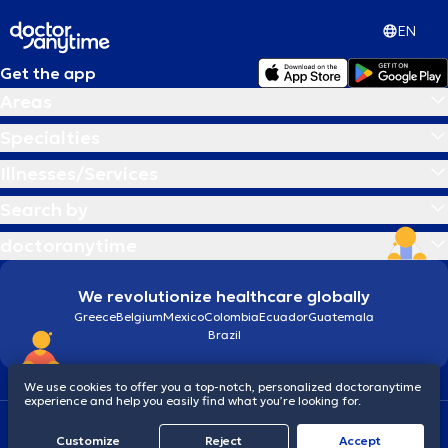
EN
Get the app
Areas
Specialties
Illnesses/Services
Search by
doctoranytime
We revolutionize healthcare globally
Greece
Belgium
Mexico
Colombia
Ecuador
Guatemala
Brazil
We use cookies to offer you a top-notch, personalized doctoranytime
experience and help you easily find what you’re looking for.
Terms and conditions
Cookies
doctoranytime: Data Protection Policy
Customize
Reject
Accept
© 2026 doctoranytime