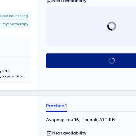
Next availability
uple counseling
c Psychotherapy
Book appointmen
γείας -
 γραφεία στο
ερικανικής
 Βρετανικού
δακτορικό τίτλο
κό τίτλο (MSc)
an College of
Practice 1
ς Κοινωνικές
δικευτεί στη
Αγορακρίτου 16, Ilioupoli, ΑΤΤΙΚΗ
ας και
(οικογένεια,
ω στη
Next availability