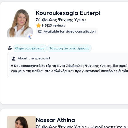
programs. He is certified for administering the psychometric tool MMP
has been trained in the psychometric assessment scales WISC-V, WAIS-I
Kouroukexagia Euterpi
C.A.T. In his practice, he manages a wide range of cases, utilizing his 
focusing on providing the best possible service tailored to the individu
Σύμβουλος Ψυχικής Υγείας
each person.
|
9.8
23 reviews
Available for video consultation
Θέματα σχέσεων
Τόνωση αυτοεκτίμησης
About the specialist
Η
Κουρουκεχαγιά Ευτέρπη
είναι Σύμβουλος Ψυχικής Υγείας, διατηρεί 
γραφείο στη Βούλα, στο Χαλάνδρι και πραγματοποιεί συνεδρίες διαδικτυακά. Η
εκπαίδευσή της περιλαμβάνει πληθώρα εξειδικεύσεων, όπως η
Ανασυ
Εκλεκτική Συμβουλευτική
, Συμβουλευτική Γονέων, Συμβουλευτική Ζεύγους, η
Ψυχοθεραπεία Gestalt, η CBT και το NLP. Επιπλέον, έχει πιστοποιηθεί
Συναισθηματικού και Ψυχικού Τραύματος, στην Ψυχολογία της Υγείας 
παθήσεων , στη Συστημική Αναπαράσταση και στην Ψυχοδυναμική Συ
Παράλληλα, έχει αποκτήσει πιστοποίηση στην Παιδοψυχολογία, στην 
Ψυχολογία και στη Σεξουαλική Διαπαιδαγώγηση και Ψυχολογία των
σχέσεων, ενώ έχει παρακολουθήσει προγράμματα εκπαίδευσης για τ
στρατηγικών Coaching και Mentoring. Επίσης, κατέχει πιστοποίηση σ
Nassar Athina
Συμβουλευτική Σταδιοδρομίας και επαγγελματικού προσανατολισμού, Σχολέ
Σύμβουλος Ψυχικής Υγείας - Ψυχοθεραπεύτρια
Γονέων, εκπαίδευση εκπαιδευτών και στελεχών, στη Ψυχοπαθολογία, στη