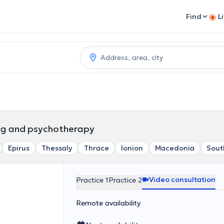
Find
L
ing and psychotherapy
Epirus
Thessaly
Thrace
Ionion
Macedonia
Sout
Video consultation
Practice 1
Practice 2
Remote availability