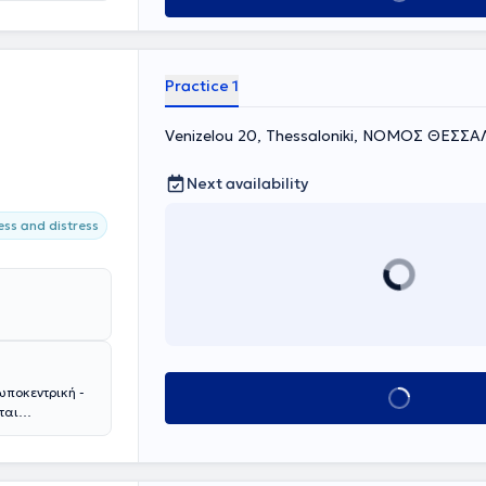
άθλιψη, οι
ι στις
ιση από τα
Practice 1
α συντηρούν, η
ών τρόπων
Venizelou 20, Thessaloniki, ΝΟΜΟΣ ΘΕΣΣ
πως αυτοάνοσα
, η θεραπευτική
Next availability
από τη
ss and distress
ωποκεντρική -
Book appointment
ται
ικές
ορεξία.