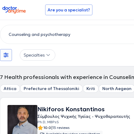
doctoranytime
Are you a specialist?
Specialties
7
Health professionals with experience in Counsel
Attica
Prefecture of Thessaloniki
Kriti
North Aegean
Nikiforos Konstantinos
Σύμβουλος Ψυχικής Υγείας - Ψυχοθεραπευτής
Ph.D, MBPsS
|
10.0
13 reviews
Available for video consultation