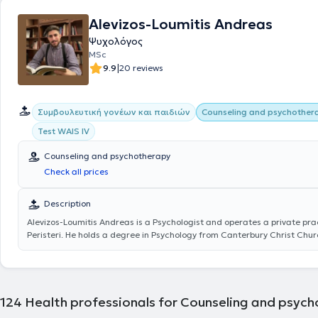
Alevizos-Loumitis Andreas
Ψυχολόγος
MSc
|
9.9
20 reviews
Συμβουλευτική γονέων και παιδιών
Counseling and psychother
Test WAIS IV
Counseling and psychotherapy
Check all prices
Description
Alevizos-Loumitis Andreas
is a Psychologist and operates a private prac
Peristeri. He holds a degree in Psychology from Canterbury Christ Churc
has completed postgraduate studies in "Addiction Treatment - Addicto
Medical School of the National and Kapodistrian University of Athens 
specialized in Mental Health Counseling. He is currently pursuing post
education in Integrative Psychotherapy at 'Modern Amphiareia,' under 
the University of Crete. Following the completion of his undergraduate
124
Health professionals for Counseling and psyc
postgraduate studies, he has attended numerous continuing education