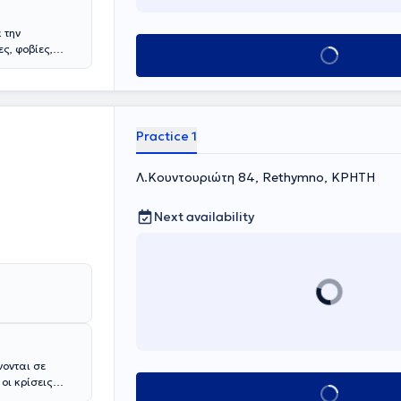
 την
ς, φοβίες,
Book appointment
Practice 1
Λ.Κουντουριώτη 84, Rethymno, ΚΡΗΤΗ
Next availability
ονται σε
οι κρίσεις
Book appointment
η (burnout), οι