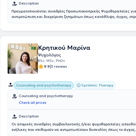
Description
Πραγματοποιούνται συνεδρίες Προσωποκεντρικής Ψυχοθεραπείας για
αντιμετώπιση και διαχείριση ζητημάτων όπως κατάθλιψη, άγχος, στρε
πένθος, απώλεια, θέματα γονεϊκότητας, αυτογνωσία και άλλα.
Κρητικού Μαρίνα
Ψυχολόγος
BSc, MSc, PhDc
|
9.9
3 reviews
Systemic Therapy
Counseling and psychotherapy
Counseling and psychotherapy
Check all prices
Description
Οι ατομικές συνεδρίες συμβουλευτικής ή/και ψυχοθεραπείας απευθύν
ενήλικες που επιθυμούν να αντιμετωπίσουν δυσκολίες όπως το άγχος, 
πανικού, η τελειομανία, η αναβλητικότητα, η επαγγελματική εξουθένωσ