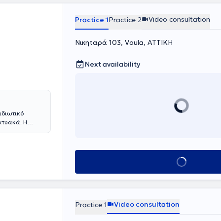
I-2 by ISON and
V, and T.A.T.-
Video consultation
Practice 1
Practice 2
experience and
alized needs of
Νικηταρά 103, Voula, ΑΤΤΙΚΗ
Next availability
ιδιωτικό
νδυασμένη
 στη Διαχείριση
και διαχείριση
Book appointment
μβουλευτική.
Σχολική
 νεανικών
ην ανάπτυξη
την
Video consultation
Practice 1
ς