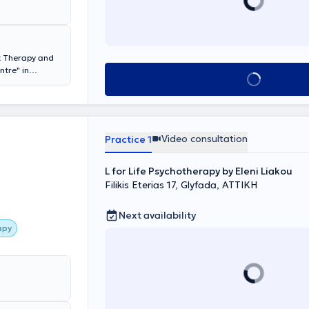
rt Therapy and
ntre" in
Book appointment
re "Applied
y of London, as
ambridge. Her
clinical
ted Kingdom
Video consultation
Practice 1
 centers, and
in focus of her
 and anxiety
L for Life Psychotherapy by Eleni Liakou
arch on the
Filikis Eterias 17, Glyfada, ΑΤΤΙΚΗ
d workshops in
vities.
Next availability
apy