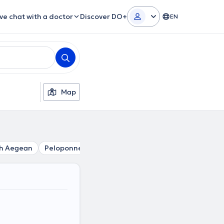
ive chat with a doctor
Discover DO+
EN
Map
h Aegean
Peloponnese
Central Greece