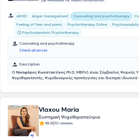
ADHD
Anger management
Counseling and psychotherapy
Co
Psychoanalyti
Feeling of fear and panic
Psychotherapy Online
Psychodynamic Psychotherapy
Counseling and psychotherapy
Check all prices
Description
Ο
Νικηφόρος Κωνσταντίνος
Ph.D, MBPsS είναι Σύμβουλος Ψυχικής Υ
Ψυχοθεραπευτής, Ψυχοδυναμικής προσέγγισης και διατηρεί ιδιωτικά
Μοσχάτο (Πλησίον ΗΣΑΠ Καλλιθέας) και τη Βούλα. Είναι μέλος της Αμ
Ενωσης Ψυχολόγων APA (American Psychological Association) και του
Συλλόγου Ψυχολόγων BPS (British Psychological Society). Διαθέτει Δι
στις Κοινωνικές Επιστήμες από το Πανεπιστήμιο Παρισίων, μεταπτυχια
στη Συμβουλευτική Ψυχολογία και Ψυχοθεραπεία από το Deree/Americ
Vlaxou Maria
Greece και μεταπτυχιακό τίτλο (M.A.) στην Πολιτική Οικονομία και στι
Συστημική Ψυχοθεραπεύτρια
Δομές από το New School for Social Research στη Νέα Υόρκη. Έχει εξει
διαχείριση άγχους, θυμού και συγκρούσεων, την αναζήτηση ταυτότητ
|
10.0
10 reviews
αυτοεκτίμησης και τη λύση προβλημάτων στις διαπροσωπικές σχέσεις 
εργασιακό περιβάλλον, προσωπικές σχέσεις). Εχει κάνει έρευνα πάν