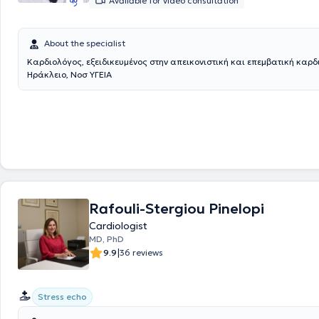
Available for video consultation
About the specialist
Καρδιολόγος, εξειδικευμένος στην απεικονιστική και επεμβατική καρδιολογία. Νέο
Ηράκλειο, Νοσ ΥΓΕΙΑ
Rafouli-Stergiou Pinelopi
Cardiologist
MD, PhD
|
9.9
36 reviews
Stress echo