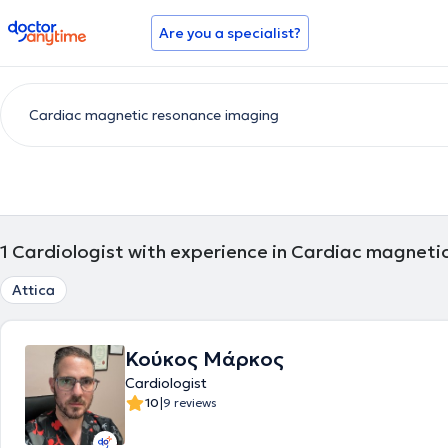
doctoranytime
Are you a specialist?
1
Cardiologist with experience in Cardiac magneti
Attica
Κούκος Μάρκος
Cardiologist
|
10
9 reviews