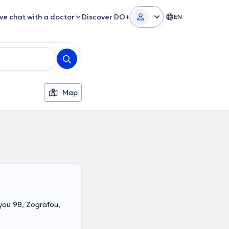
ive chat with a doctor
Discover DO+
EN
Map
υ 98, Zografou,