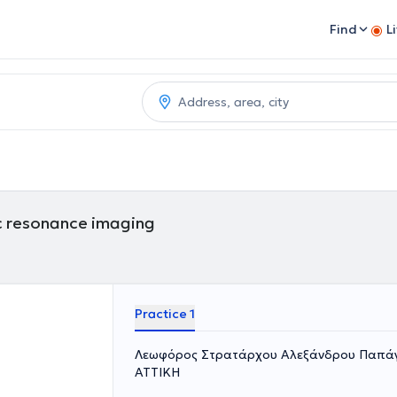
Find
L
c resonance imaging
Practice 1
Λεωφόρος Στρατάρχου Αλεξάνδρου Παπάγο
ΑΤΤΙΚΗ