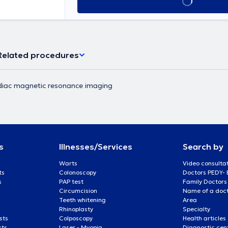
Book appointment
the Nuclear
Head of the
Related procedures
diac magnetic resonance imaging
s
Illnesses/Services
Search by
Warts
Video consulta
ts
Colonoscopy
Doctors PEDY-
s
PAP test
Family Doctors
Circumcision
Name of a docto
Teeth whitening
Area
Rhinoplasty
Specialty
sts
Colposcopy
Health articles
sts
Laser - Myopia
Diagnostic cen