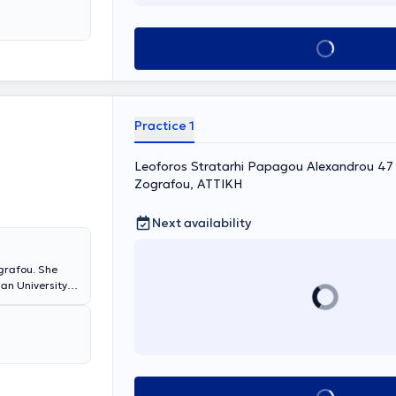
Book appointment
Practice 1
Leoforos Stratarhi Papagou Alexandrou 47 &
Zografou, ΑΤΤΙΚΗ
Next availability
ografou. She
an University
College
agnosis,
t, performing
heart failure.
ital "Agioi
titution of the