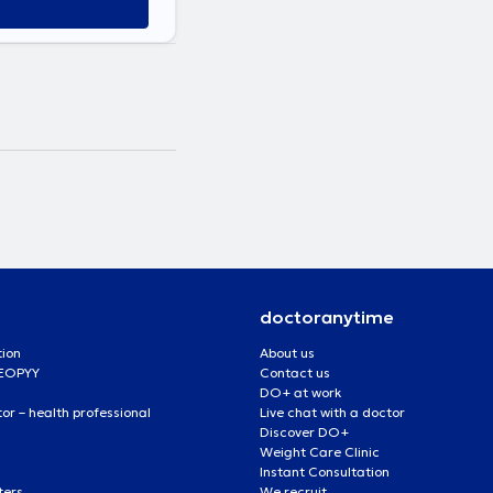
doctoranytime
tion
About us
 EOPYY
Contact us
DO+ at work
r – health professional
Live chat with a doctor
Discover DO+
Weight Care Clinic
Instant Consultation
ters
We recruit