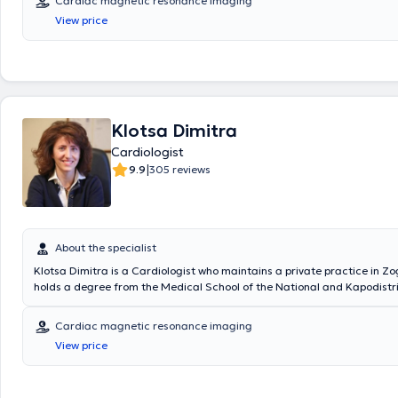
Cardiac magnetic resonance imaging
View price
Klotsa Dimitra
Cardiologist
|
9.9
305 reviews
About the specialist
Klotsa Dimitra is a Cardiologist who maintains a private practice in Z
holds a degree from the Medical School of the National and Kapodistri
of Athens and received further training in echocardiography at King’s 
Hospital in London. There, she specialized in the Heart Failure Clinic (di
Cardiac magnetic resonance imaging
treatment, and follow-up of patients) and in the ultrasound departmen
View price
transthoracic and transesophageal echocardiograms on patients with 
Additionally, she specialized in Pathology at the General Oncology Hosp
Anargyroi" and in Cardiology at the Cardiology Clinic of the Nursing Ins