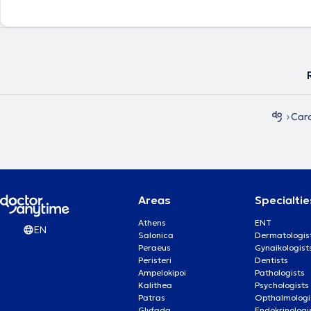
Army Pension Fund (NIMTS). Finally, she has conducted stress tests in 
Medicine Department of the Cardiology Athens, where she is also the 
Ultrasound Department.
Car
Areas
Specialtie
Athens
ENT
EN
Salonica
Dermatologis
Peraeus
Gynaikologist
Peristeri
Dentists
Ampelokipoi
Pathologists
Kalithea
Psychologists
Patras
Opthalmologi
Glyfada
Endokrinologi