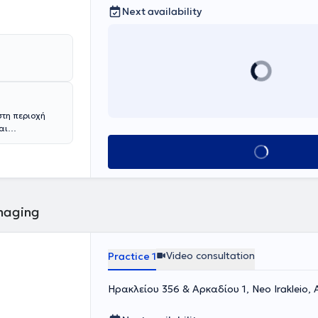
Next availability
στη περιοχή
αι
Book appointment
th Hospital.
κτώντας
υποψήφιος
 έχει
ώ προηγουμένως
maging
ιολογία στο
ν ειδικότητα
κλινική
Video consultation
Practice 1
Ηρακλείου 356 & Αρκαδίου 1, Neo Irakleio,