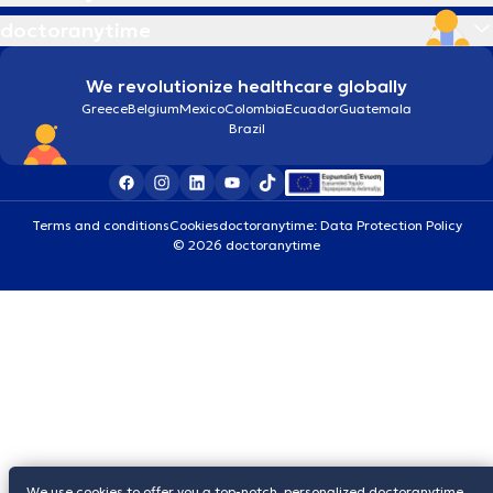
doctoranytime
We revolutionize healthcare globally
Greece
Belgium
Mexico
Colombia
Ecuador
Guatemala
Brazil
Terms and conditions
Cookies
doctoranytime: Data Protection Policy
© 2026 doctoranytime
We use cookies to offer you a top-notch, personalized doctoranytime