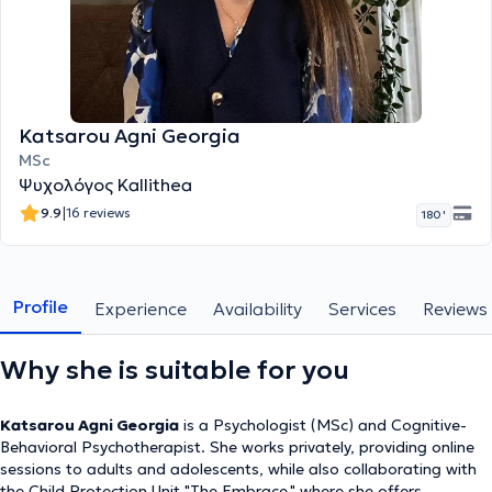
Katsarou Agni Georgia
MSc
Ψυχολόγος Kallithea
|
9.9
16 reviews
180 '
Profile
Experience
Availability
Services
Reviews
Why she is suitable for you
Katsarou Agni Georgia
is a Psychologist (MSc) and Cognitive-
Behavioral Psychotherapist. She works privately, providing online
sessions to adults and adolescents, while also collaborating with
the Child Protection Unit "The Embrace," where she offers