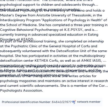
psychological support to children and adolescents through
individual sessions, as well as parental counseling.
She studied Psychology at the University of Ioannina and holds a
Master's Degree from Aristotle University of Thessaloniki, in the
Interdisciplinary Program "Applications of Psychology in Health" of
the School of Medicine. She has completed a three-year training in
Cognitive-Behavioral Psychotherapy at K.E.PSY.SY., and is
currently training in advanced specialized education in Eating
Disorders at KEADD.
As part of her professional training, she completed an internship
at the Psychiatric Clinic of the General Hospital of Corfu and
subsequently volunteered with the Detoxification Unit of the same
hospital. She has participated in activities at the multidisciplinary
detoxification center KETHEA Corfu, as well as at AMKE IASIS, an
organization providing psychosocial support to vulnerable groups
Simultaneously, she regularly attends seminars and conferences
in Athens, taking part in group sessions, interventions, and the
aiming at her continuous scientific development and enhancing the
operation of interpersonal relations groups.
effectiveness of her therapeutic work. She writes articles for
psychology magazines and maintains an active interest in research
and current scientific advancements. She is a member of the Corfu
Psychologists Association.
network member
Professional Identification Number: 64640/27677