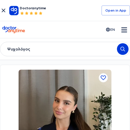
Doctoranytime
Open in Αpp
doctoranytime
EN
Ψυχολόγος