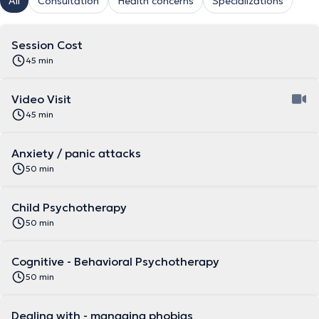
All
Consultation
Health concerns
Specializations
Session Cost
45 min
Video Visit
45 min
Anxiety / panic attacks
50 min
Child Psychotherapy
50 min
Cognitive - Behavioral Psychotherapy
50 min
Dealing with - managing phobias