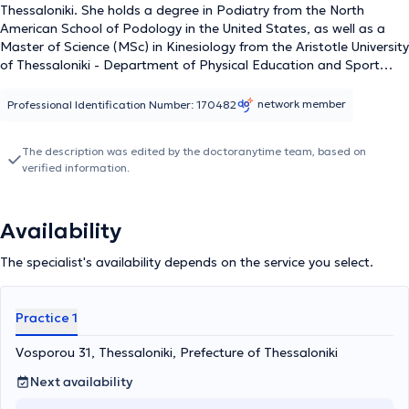
Thessaloniki. She holds a degree in Podiatry from the North
American School of Podology in the United States, as well as a
Master of Science (MSc) in Kinesiology from the Aristotle University
of Thessaloniki - Department of Physical Education and Sport
Science of Serres. Additionally, she holds a postgraduate degree
from the Medical School of the University of Thessaly in the
network member
Professional Identification Number: 170482
postgraduate program titled "Therapeutic and Diagnostic
Approach to the Diabetic Foot." She also possesses a technical
The description was edited by the doctoranytime team, based on
aesthetic podology diploma from IEK PASTER in Thessaloniki,
verified information.
along with an Aesthetician-Cosmetologist diploma from SEYP
Aesthetics at the Alexander Technological Educational Institute of
Thessaloniki. She has served as a Specialist Podiatry Trainer at
Availability
IEK AKMI and IEK PASTER. At the Podiatry Center led by Elena
Tatsi, specialized lower limb health services are offered in a fully
The specialist's availability depends on the service you select.
equipped and modern environment. The center’s qualified
podiatrists diagnose conditions and follow appropriate treatment
plans to address them, ensuring immediate relief of your problem.
Practice 1
Difficult cases such as corns, calluses, onychocryptosis, diabetic
foot, and other conditions are successfully treated daily,
Vosporou 31, Thessaloniki, Prefecture of Thessaloniki
combining scientific rigor, extensive experience, and modern
methods (spray wheel, soft laser, drills, and chisels made of
Next availability
surgical steel, etc.).