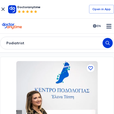
Doctoranytime
Open in Αpp
doctoranytime
EN
Podiatrist