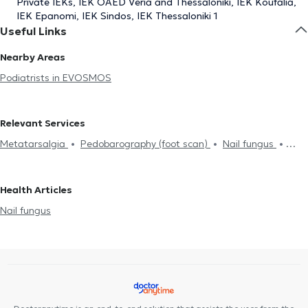
Private IEKs, IEK OAED Veria and Thessaloniki, IEK Koufalia,
IEK Epanomi, IEK Sindos, IEK Thessaloniki 1
Useful Links
Nearby Areas
Podiatrists in EVOSMOS
Relevant Services
Metatarsalgia
Pedobarography (foot scan)
Nail fungus
Onychocryptosis
Health Articles
Nail fungus