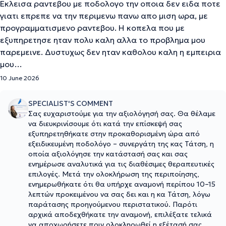
Εκλεισα ραντεβου με ποδολογο την οποια δεν ειδα ποτε
γιατι επρεπε να την περιμενω πανω απο μιση ωρα, με
προγραμματισμενο ραντεβου. Η κοπελα που με
εξυπηρετησε ηταν πολυ καλη αλλα το προβλημα μου
παρεμεινε. Δυστυχως δεν ηταν καθολου καλη η εμπειρια
μου…
10 June 2026
SPECIALIST'S COMMENT
Σας ευχαριστούμε για την αξιολόγησή σας. Θα θέλαμε
να διευκρινίσουμε ότι κατά την επίσκεψή σας
εξυπηρετηθήκατε στην προκαθορισμένη ώρα από
εξειδικευμένη ποδολόγο – συνεργάτη της κας Τάτση, η
οποία αξιολόγησε την κατάστασή σας και σας
ενημέρωσε αναλυτικά για τις διαθέσιμες θεραπευτικές
επιλογές. Μετά την ολοκλήρωση της περιποίησης,
ενημερωθήκατε ότι θα υπήρχε αναμονή περίπου 10–15
λεπτών προκειμένου να σας δει και η κα Τάτση, λόγω
παράτασης προηγούμενου περιστατικού. Παρότι
αρχικά αποδεχθήκατε την αναμονή, επιλέξατε τελικά
να αποχωρήσετε πριν ολοκληρωθεί η εξέτασή σας.