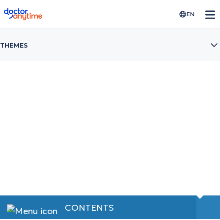
doctoranytime
EN
THEMES
Nail fungus
Θεραπείες και συμπτώματα ονυχομυκητίασης
CONTENTS