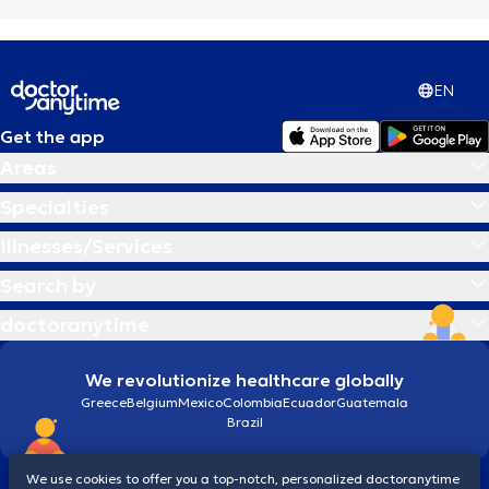
EN
Get the app
Areas
Specialties
Illnesses/Services
Search by
doctoranytime
We revolutionize healthcare globally
Greece
Belgium
Mexico
Colombia
Ecuador
Guatemala
Brazil
We use cookies to offer you a top-notch, personalized doctoranytime