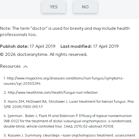
YES
NO
Note: The term "doctor" is used for brevity and may include health
professionals too.
Publish date:
17 April 2019
Last modified:
17 April 2019
© 2026 doctoranytime. All rights reserved.
Resources
1.
http://www.mayoclinic.org/diseases-conditions/nail-fungus/symptoms-
causes/syc-20353294
2.
http://www.healthline.com/health/fungal-nail-infection
3. Harris DM, McDowell BA, Stristower J. Laser treatment for toenail fungus. Proc
SPIE 2009;71610 (M):1-7
4. Ijzerman . Baker J, Flack M and Robinson P. Efficacy of topical nanoemulsion
(NB-002) for the treatment of distal subungual onychomycosis: a randomized,
double-blind, vehicle-controlled trial. ΞΑΑΔ 2010;62-abstract P2108.
5. Kozarev J. Summary: clearsteps –laser onychomycosis treatment: assessment