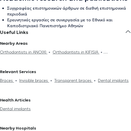
Συγγραφέας επιστημονικών άρθρων σε διεθνή επιστημονικά
περιοδικά
Ερευνητικές εργασίες σε συνεργασία με το Εθνικό και
Καποδιστριακό Πανεπιστήμιο Αθηνών
Useful Links
Nearby Areas
Orthodontists in ANOIXI
Orthodontists in KIFISIA
Orthodontists in MELISSIA
Orthodontists in MAROUSI
Orthodontists in VRILISSIA
Orthodontists in CHALANDRI
Relevant Services
Orthodontists in ACHARNES
Orthodontists in PALLINI
Braces
Invisible braces
Transparent braces
Dental implants
Orthodontists in CHOLARGOS
Orthodontists in NEO PSYCHIKO
Orthodontists in ANO PATISIA
Orthodontists in ILION
Orthodontists in AMPELOKIPOI
Orthodontists in KATO PATISIA
Health Articles
Orthodontists in ATHENS
Orthodontists in ZOGRAFOU
Dental implants
Orthodontists in GIZI
Orthodontists in PLATIA MAVILI
Orthodontists in PETROUPOLI
Orthodontists in PERISTERI
Nearby Hospitals