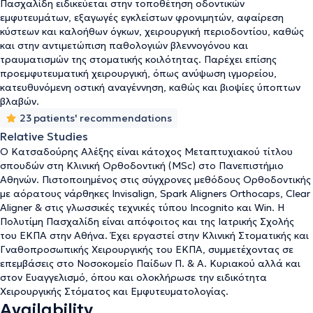
is a member of numerous Orthodontic societies worldwide.
Πασχαλίδη ειδικεύεται στην τοποθέτηση οδοντικών
εμφυτευμάτων, εξαγωγές εγκλείστων φρονιμητών, αφαίρεση
κύστεων και καλοήθων όγκων, χειρουργική περιοδοντίου, καθώς
και στην αντιμετώπιση παθολογιών βλεννογόνου και
τραυματισμών της στοματικής κοιλότητας. Παρέχει επίσης
προεμφυτευματική χειρουργική, όπως ανύψωση ιγμορείου,
κατευθυνόμενη οστική αναγέννηση, καθώς και βιοψίες ύποπτων
βλαβών.
23 patients' recommendations
Relative Studies
Ο Κατσαδούρης Αλέξης είναι κάτοχος Μεταπτυχιακού τίτλου
σπουδών στη Κλινική Ορθοδοντική (MSc) στο Πανεπιστήμιο
Αθηνών. Πιστοποιημένος στις σύγχρονες μεθόδους Ορθοδοντικής
με αόρατους νάρθηκες Invisalign, Spark Aligners Orthocaps, Clear
Aligner & στις γλωσσικές τεχνικές τύπου Incognito και Win. Η
Πολυτίμη Πασχαλίδη είναι απόφοιτος και της Ιατρικής Σχολής
του ΕΚΠΑ στην Αθήνα. Έχει εργαστεί στην Κλινική Στοματικής και
Γναθοπροσωπικής Χειρουργικής του ΕΚΠΑ, συμμετέχοντας σε
επεμβάσεις στο Νοσοκομείο Παίδων Π. & Α. Κυριακού αλλά και
στον Ευαγγελισμό, όπου και ολοκλήρωσε την ειδικότητα
Χειρουργικής Στόματος και Εμφυτευματολογίας.
Availability