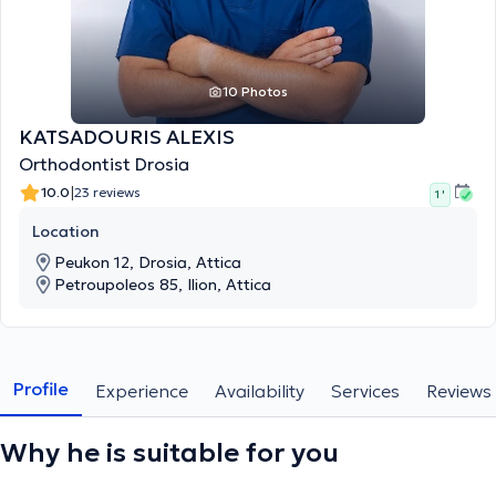
10 Photos
KATSADOURIS ALEXIS
Orthodontist Drosia
|
10.0
23 reviews
1 '
Location
Peukon 12, Drosia, Attica
Petroupoleos 85, Ilion, Attica
Profile
Experience
Availability
Services
Reviews
Why he is suitable for you