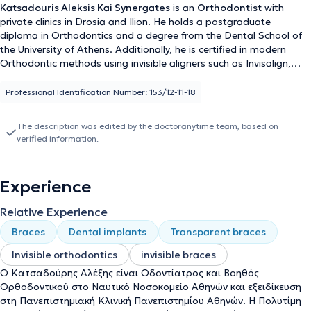
Katsadouris Aleksis Kai Synergates
is an
Orthodontist
with
private clinics in Drosia and Ilion. He holds a postgraduate
diploma in Orthodontics and a degree from the Dental School of
the University of Athens. Additionally, he is certified in modern
Orthodontic methods using invisible aligners such as Invisalign,
Orthocaps, Clear Aligner, as well as lingual techniques like
Incognito and Win. The clinic offers all contemporary orthodontic
Professional Identification Number: 153/12-11-18
treatment methods for addressing dental malpositions and
occlusal disorders of the jaws in both adults and children.
He
The description was edited by the doctoranytime team, based on
collaborates with Polytimi Paschalidi, a Specialist Oral Surgeon
verified information.
and Implantologist
, graduate of the Dental School of the
National and Kapodistrian University of Athens, who performs
surgical dental procedures—including the placement of dental
Experience
implants, extraction of impacted and supernumerary teeth, as well
as all surgical interventions related to the oral cavity—in the clinic’s
Relative Experience
modern and state-of-the-art facility. Ms. Paschalidi is a PhD
candidate at NKUA with research focusing on medication-related
Braces
Dental implants
Transparent braces
osteonecrosis of the jaws (MRONJ) associated with antiresorptive
Invisible orthodontics
invisible braces
drugs. Finally, Katsadouris Aleksis Kai Synergates actively
participates in conferences, seminars, and workshops both in
Ο Κατσαδούρης Αλέξης είναι Οδοντίατρος και Βοηθός
Greece and internationally to provide his patients with the best
Ορθοδοντικού στο Ναυτικό Νοσοκομείο Αθηνών και εξειδίκευση
care by integrating the latest advancements in Orthodontics and
στη Πανεπιστημιακή Κλινική Πανεπιστημίου Αθηνών. Η Πολυτίμη