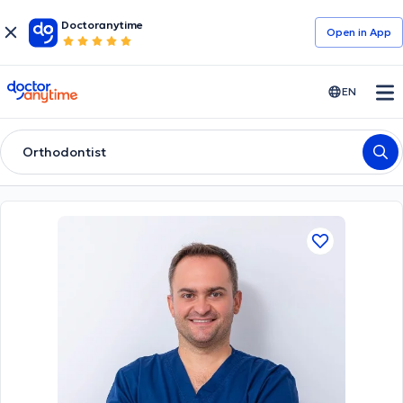
Doctoranytime
Open in Αpp
doctoranytime
EN
Orthodontist