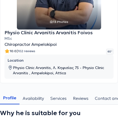
13 Photos
Physio Clinic Arvanitis Arvanitis Foivos
MSc
Chiropractor Ampelokipoi
|
10.0
102 reviews
60 '
Location
Physio Clinic Arvanitis, Λ. Κηφισίας 75 - Physio Clinic
Arvanitis , Ampelokipoi, Attica
Profile
Availability
Services
Reviews
Contact and
Why he is suitable for you