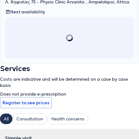
to continuing education and participation in seminars and training
Λ. Κηφισίας 75 - Physio Clinic Arvanitis , Ampelokipoi, Attica
programs makes him a professional with a deep understanding of
Next availability
contemporary therapeutic methods. He is an active member of
the Panhellenic Association of Physiotherapists (PSF) and
constantly updates himself on the latest developments in the field
of physiotherapy. ​
Services
Costs are indicative and will be determined on a case by case
basis
Does not provide e-prescription
Register to see prices
All
Consultation
Health concerns
Simple visit