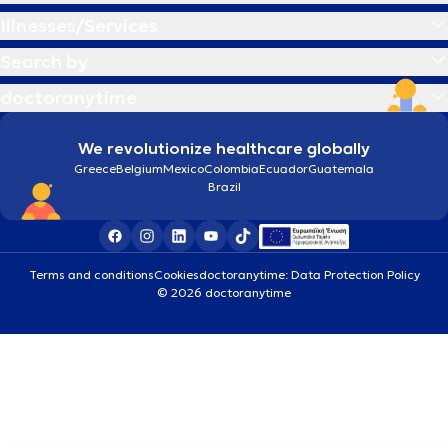
Illnesses/Services
Search by
doctoranytime
We revolutionize healthcare globally
Greece
Belgium
Mexico
Colombia
Ecuador
Guatemala
Brazil
Terms and conditions
Cookies
doctoranytime: Data Protection Policy
© 2026 doctoranytime