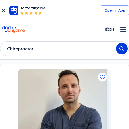
Doctoranytime
Open in Αpp
doctoranytime
EN
Chiropractor