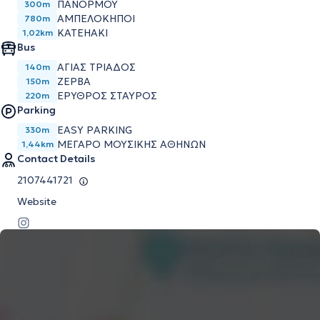
ΠΑΝΌΡΜΟΥ
300m
ΑΜΠΕΛΌΚΗΠΟΙ
780m
KATEHAKI
1,02km
Bus
ΑΓΙΑΣ ΤΡΙΑΔΟΣ
140m
ΖΕΡΒΑ
150m
ΕΡΥΘΡΟΣ ΣΤΑΥΡΟΣ
220m
Parking
EASY PARKING
330m
ΜΕΓΆΡΟ ΜΟΥΣΙΚΉΣ ΑΘΗΝΏΝ
1,44km
Contact Details
2107441721
Website