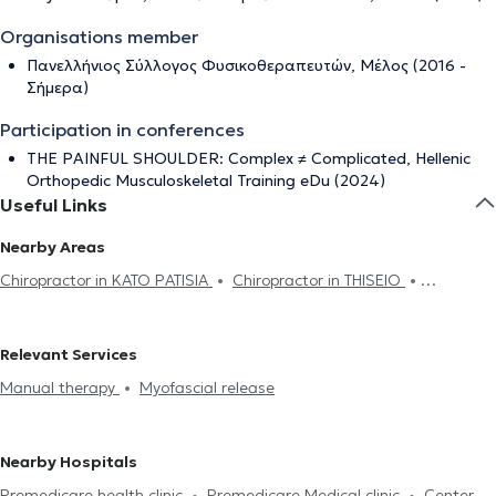
Organisations member
Πανελλήνιος Σύλλογος Φυσικοθεραπευτών, Μέλος (2016 -
Σήμερα)
Participation in conferences
THE PAINFUL SHOULDER: Complex ≠ Complicated, Hellenic
Orthopedic Musculoskeletal Training eDu (2024)
Useful Links
Nearby Areas
Chiropractor in KATO PATISIA
Chiropractor in THISEIO
Chiropractor in ACHARNES
Chiropractor in GLYFADA
Relevant Services
Manual therapy
Myofascial release
Nearby Hospitals
Premedicare health clinic
Premedicare Medical clinic
Center