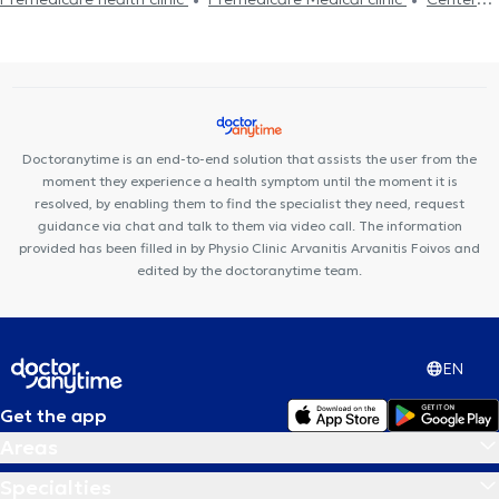
NT-CardioMetabolics
Bioclab Medical Center
Ιάζω
Doctoranytime is an end-to-end solution that assists the user from the
moment they experience a health symptom until the moment it is
resolved, by enabling them to find the specialist they need, request
guidance via chat and talk to them via video call. The information
provided has been filled in by Physio Clinic Arvanitis Arvanitis Foivos and
edited by the doctoranytime team.
EN
Get the app
Areas
Specialties