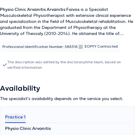
Physio Clinic Arvanitis Arvanitis Foivos
is a Specialist
Musculoskeletal Physiotherapist with extensive clinical experience
and specialization in the field of Musculoskeletal rehabilitation. He
graduated from the Department of Physiotherapy at the
University of Thessaly (2010-2014). He obtained the title of
Specialist Musculoskeletal Physiotherapist (OMT) from the Hellenic
Orthopedic Musculoskeletal Training, recognized by the global
EOPYY Contracted
Professional Identification Number: 586316
organization IFOMPT (2018-2020). His professional career began
in 2014 at the physiotherapy department of the General Hospital
The description was edited by the doctoranytime team, based on
of Patras "Agios Andreas," where he acquired invaluable clinical
verified information.
experience. Subsequently, he worked at the physiotherapy
department of the General Air Force Hospital 251 GNA and at
various physiotherapy centers in Athens, collaborating with
Availability
established physiotherapists and healthcare professionals. In
2022, he founded
Physio Clinic Arvanitis
in the Ampelokipi area,
The specialist's availability depends on the service you select.
offering services in the field of rehabilitation. His clinic is equipped
with modern therapeutic equipment, such as TECAR (Capacitive
and Resistive Electric Transfer) and shockwave ultrasound.
Practice 1
Furthermore, he applies Manual Therapy, a specialized
musculoskeletal treatment that includes clinical assessment and
Physio Clinic Arvanitis
the application of specific mobilization techniques. His dedication