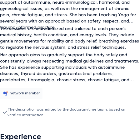
support of autoimmune, neuro-immunological, hormonal, and
gynecological issues, as well as in the management of chronic
pain, chronic fatigue, and stress. She has been teaching Yoga for
several years with an approach based on safety, respect, and
trauma-informed practice.
The sessions are individualized and tailored to each person's
medical history, health condition, and energy levels. They include
gentle movements for mobility and body relief, breathing exercises
to regulate the nervous system, and stress relief techniques.
Her approach aims to gradually support the body safely and
consistently, always respecting medical guidelines and treatments.
She has experience supporting individuals with autoimmune
diseases, thyroid disorders, gastrointestinal problems,
prediabetes, fibromyalgia, chronic stress, chronic fatigue, and
chronic pain, as well as women in all phases of their hormonal life.
Sessions are provided in both Greek and English.
network member
The description was edited by the doctoranytime team, based on
verified information.
Experience