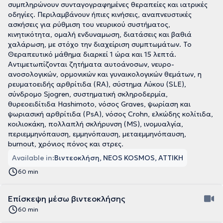
συμπληρώνουν συνταγογραφημένες θεραπείες και ιατρικές
οδηγίες. Περιλαμβάνουν ήπιες κινήσεις, αναπνευστικές
ασκήσεις για ρύθμιση του νευρικού συστήματος,
κινητικότητα, ομαλή ενδυναμωση, διατάσεις και βαθιά
χαλάρωση, με στόχο την διαχείριση συμπτωμάτων. Το
Θεραπευτικό μάθημα διαρκεί 1 ώρα και 15 λεπτά.
Αντιμετωπίζονται ζητήματα αυτοάνοσων, νευρο-
ανοσολογικών, ορμονικών και γυναικολογικών θεμάτων, η
ρευματοειδής αρθρίτιδα (RA), σύστημα Λύκου (SLE),
σύνδρομο Sjogren, συστηματική σκληροδερμία,
θυρεοειδίτιδα Hashimoto, νόσος Graves, ψωρίαση και
ψωριασική αρθρίτιδα (PsA), νόσος Crohn, ελκώδης κολίτιδα,
κοιλιοκάκη, πολλαπλή σκλήρυνση (MS), ινομυαλγία,
περιεμμηνόπαυση, εμμηνόπαυση, μεταεμμηνόπαυση,
burnout, χρόνιος πόνος και στρες.
Available in:
Βιντεοκλήση, NEOS KOSMOS, ΑΤΤΙΚΗ
60 min
Επίσκεψη μέσω βιντεοκλήσης
60 min