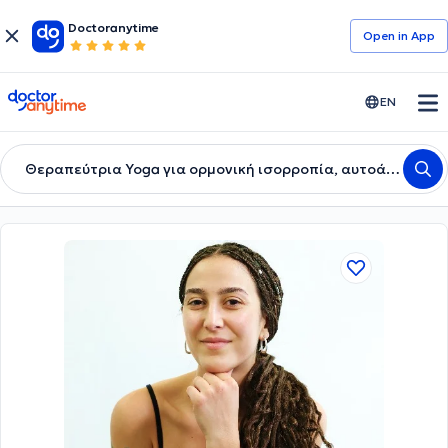
Doctoranytime
Open in Αpp
doctoranytime
EN
Θεραπεύτρια Yoga για ορμονική ισορροπία, αυτοάνοσα, χρόνιο στρες, πόνο & κόπωση