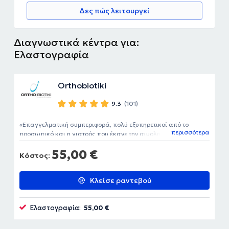
Δες πώς λειτουργεί
Διαγνωστικά κέντρα για:
Ελαστογραφία
Orthobiotiki
9.3
(101)
Επαγγελματική συμπεριφορά, πολύ εξυπηρετικοί από το
περισσότερα
προσωπικό και η γιατρός που έκανε την αιμοληψία πολύ
ευγενική και πρόθυμη να απαντήσει στις ερωτήσεις μου.
55,00 €
Κόστος:
Κλείσε ραντεβού
Ελαστογραφία:
55,00 €