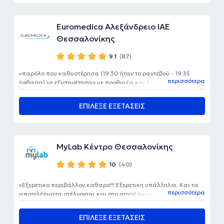
Euromedica Αλεξάνδρειο ΙΑΕ
Θεσσαλονίκης
9.1
(87)
παρόλο που καθυστέρησα (19.30 ήταν το ραντεβού - 19.35
περισσότερα
έφθασα) με εξυπηρέτησαν με προθυμία και λίγο αργότερα
εξετάστικα κανονικά. Ο γιατρός τυπικός - άμεση λήψη
γνωμάτευσης
ΕΠΙΛΕΞΕ ΕΞΕΤΑΣΕΙΣ
MyLab Κέντρο Θεσσαλονίκης
10
(40)
Εξερετικο περιβάλλον.καθαρο!!! Εξερετικη υπάλληλοι. Και τα
περισσότερα
αποτελέσματα στέλνονται και στο gmail χωρις καμία
επιβάρυνση Και χωρίς να ταλαιπωρήσει!!
ΕΠΙΛΕΞΕ ΕΞΕΤΑΣΕΙΣ