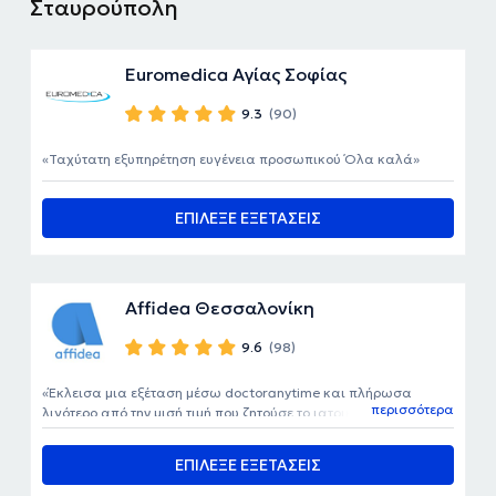
Σταυρούπολη
Euromedica Αγίας Σοφίας
9.3
(90)
Ταχύτατη εξυπηρέτηση ευγένεια προσωπικού Όλα καλά
ΕΠΙΛΕΞΕ ΕΞΕΤΑΣΕΙΣ
Affidea Θεσσαλονίκη
9.6
(98)
Έκλεισα μια εξέταση μέσω doctoranytime και πλήρωσα
περισσότερα
λιγότερο από την μισή τιμή που ζητούσε το ιατρικό
κέντρο..μπράβο σας! Για τις τιμολογιακες τιμές που πετύχατε
ΕΠΙΛΕΞΕ ΕΞΕΤΑΣΕΙΣ